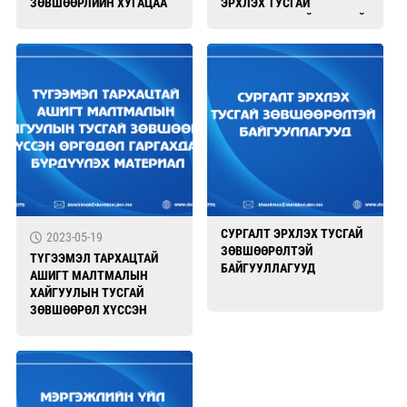
ЗӨВШӨӨРЛИЙН ХУГАЦАА
ЭРХЛЭХ ТУСГАЙ
СУНГУУЛАХ ХҮСЭЛТ
ЗӨВШӨӨРӨЛТЭЙ АЖ АХУЙН
ГАРГАХАД БҮРДҮҮЛЭХ
НЭГЖҮҮД
ТАЛААР МЭДЭЭЛЭЛ
СУРГАЛТ ЭРХЛЭХ ТУСГАЙ
2023-05-19
ЗӨВШӨӨРӨЛТЭЙ
ТҮГЭЭМЭЛ ТАРХАЦТАЙ
БАЙГУУЛЛАГУУД
АШИГТ МАЛТМАЛЫН
ХАЙГУУЛЫН ТУСГАЙ
ЗӨВШӨӨРӨЛ ХҮССЭН
ӨРГӨДӨЛ ГАРГАХДАА
БҮРДҮҮЛЭХ МАТЕРИАЛ