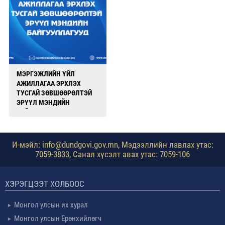
МЭРГЭЖЛИЙН ҮЙЛ
АЖИЛЛАГАА ЭРХЛЭХ
ТУСГАЙ ЗӨВШӨӨРӨЛТЭЙ
ЭРҮҮЛ МЭНДИЙН
БАЙГУУЛЛАГУУД
И-мэйл: info@dundgovi.gov.mn, Мэдээллийн лавлах утас:
7059-3833, Санал хүсэлт авах утас: 7059-106
ХЭРЭГЦЭЭТ ХОЛБООС
Монгол улсын их хурал
Монгол улсын Ерөнхийлөгч