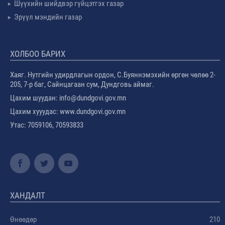
Шүүхийн шийдвэр гүйцэтгэх газар
Эрүүл мэндийн газар
ХОЛБОО БАРИХ
Хаяг. Нутгийн удирдлагын ордон, С.Буяннэмэхийн өргөн чөлөө 2-
205, 7-р баг, Сайнцагаан сум, Дундговь аймаг.
Цахим шуудан: info@dundgovi.gov.mn
Цахим хууудас: www.dundgovi.gov.mn
Утас: 7059106, 70593833
ХАНДАЛТ
Өнөөдөр
210