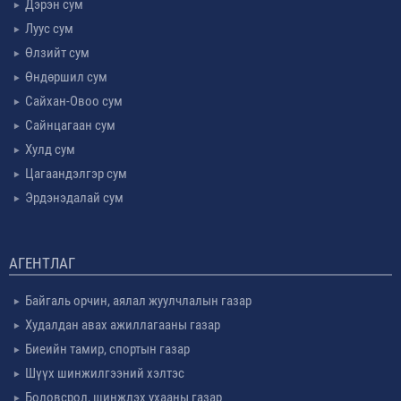
Дэрэн сум
Луус сум
Өлзийт сум
Өндөршил сум
Сайхан-Овоо сум
Сайнцагаан сум
Хулд сум
Цагаандэлгэр сум
Эрдэнэдалай сум
АГЕНТЛАГ
Байгаль орчин, аялал жуулчлалын газар
Худалдан авах ажиллагааны газар
Биеийн тамир, спортын газар
Шүүх шинжилгээний хэлтэс
Боловсрол, шинжлэх ухааны газар