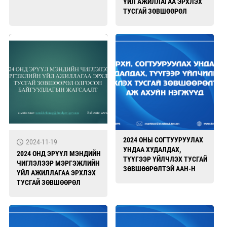
ҮЙЛ АЖИЛЛАГАА ЭРХЛЭХ
ТУСГАЙ ЗӨВШӨӨРӨЛ
СУНГАСАН
БАЙГУУЛЛАГУУДЫН
ЖАГСААЛТ
2024 ОНЫ СОГТУУРУУЛАХ
2024-11-19
УНДАА ХУДАЛДАХ,
2024 ОНД ЭРҮҮЛ МЭНДИЙН
ТҮҮГЭЭР ҮЙЛЧЛЭХ ТУСГАЙ
ЧИГЛЭЛЭЭР МЭРГЭЖЛИЙН
ЗӨВШӨӨРӨЛТЭЙ ААН-Н
ҮЙЛ АЖИЛЛАГАА ЭРХЛЭХ
ЖАГСААЛ
ТУСГАЙ ЗӨВШӨӨРӨЛ
ОЛГОСОН
БАЙГУУЛЛАГУУДЫН
ЖАГСААЛТ