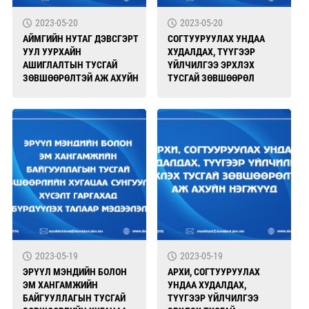
2023-05-20
2023-05-20
АЙМГИЙН НУТАГ ДЭВСГЭРТ
СОГТУУРУУЛАХ УНДАА
УУЛ УУРХАЙН
ХУДАЛДАХ, ТҮҮГЭЭР
АШИГЛАЛТЫН ТУСГАЙ
ҮЙЛЧИЛГЭЭ ЭРХЛЭХ
ЗӨВШӨӨРӨЛТЭЙ АЖ АХУЙН
ТУСГАЙ ЗӨВШӨӨРӨЛ
НЭГЖҮҮД
ОЛГОХ, СУНГАХ,
ТҮДГЭЛЗҮҮЛЭХ, ХҮЧИНГҮЙ
БОЛГОХ ЖУРАМ
2023-05-19
2023-05-19
ЭРҮҮЛ МЭНДИЙН БОЛОН
АРХИ, СОГТУУРУУЛАХ
ЭМ ХАНГАМЖИЙН
УНДАА ХУДАЛДАХ,
БАЙГУУЛЛАГЫН ТУСГАЙ
ТҮҮГЭЭР ҮЙЛЧИЛГЭЭ