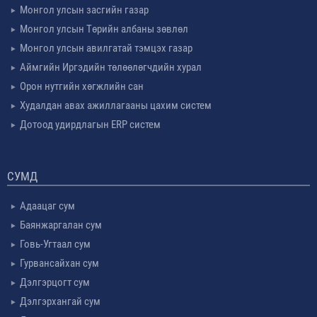
Монгол улсын засгийн газар
Монгол улсын Төрийн албаны зөвлөл
Монгол улсын авилгатай тэмцэх газар
Аймгийн Иргэдийн төлөөлөгчдийн хурал
Орон нутгийн хөгжлийн сан
Худалдан авах ажиллагааны цахим систем
Дотоод удирдлагын ERP систем
СУМД
Адаацаг сум
Баянжаргалан сум
Говь-Угтаал сум
Гурвансайхан сум
Дэлгэрцогт сум
Дэлгэрхангай сум