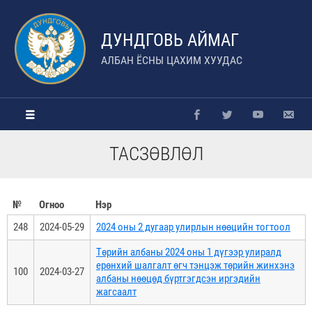
ДУНДГОВЬ АЙМАГ
АЛБАН ЁСНЫ ЦАХИМ ХУУДАС
ТАСЗӨВЛӨЛ
№
Огноо
Нэр
248
2024-05-29
2024 оны 2 дугаар улирлын нөөцийн тогтоол
Төрийн албаны 2024 оны 1 дүгээр улиралд
ерөнхий шалгалт өгч тэнцэж төрийн жинхэнэ
100
2024-03-27
албаны нөөцөд бүртгэгдсэн иргэдийн
жагсаалт