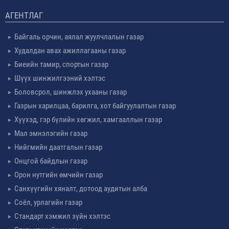
АГЕНТЛАГ
Байгаль орчин, аялал жуулчлалын газар
Худалдан авах ажиллагааны газар
Биеийн тамир, спортын газар
Шүүх шинжилгээний хэлтэс
Боловсрол, шинжлэх ухааны газар
Газрын харилцаа, барилга, хот байгуулалтын газар
Хүүхэд, гэр бүлийн хөгжил, хамгааллын газар
Мал эмнэлэгийн газар
Нийгмийн даатгалын газар
Онцгой байдлын газар
Орон нутгийн өмчийн газар
Санхүүгийн хяналт, дотоод аудитын алба
Соёл, урлагийн газар
Стандарт хэмжил зүйн хэлтэс