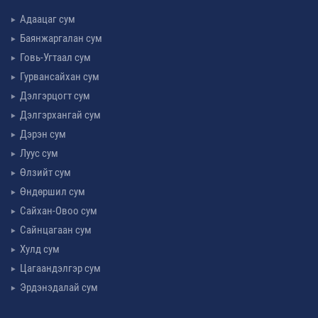
Адаацаг сум
Баянжаргалан сум
Говь-Угтаал сум
Гурвансайхан сум
Дэлгэрцогт сум
Дэлгэрхангай сум
Дэрэн сум
Луус сум
Өлзийт сум
Өндөршил сум
Сайхан-Овоо сум
Сайнцагаан сум
Хулд сум
Цагаандэлгэр сум
Эрдэнэдалай сум