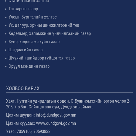
Статистикийн хэлтэс
Татварын газар
Улсын бүртгэлийн хэлтэс
Ус, цаг уур, орчны шинжилгээний төв
Хөдөлмөр, халамжийн үйлчилгээний газар
Хүнс, хөдөө аж ахуйн газар
Цагдаагийн газар
Шүүхийн шийдвэр гүйцэтгэх газар
Эрүүл мэндийн газар
ХОЛБОО БАРИХ
Хаяг. Нутгийн удирдлагын ордон, С.Буяннэмэхийн өргөн чөлөө 2-
205, 7-р баг, Сайнцагаан сум, Дундговь аймаг.
Цахим шуудан: info@dundgovi.gov.mn
Цахим хууудас: www.dundgovi.gov.mn
Утас: 7059106, 70593833