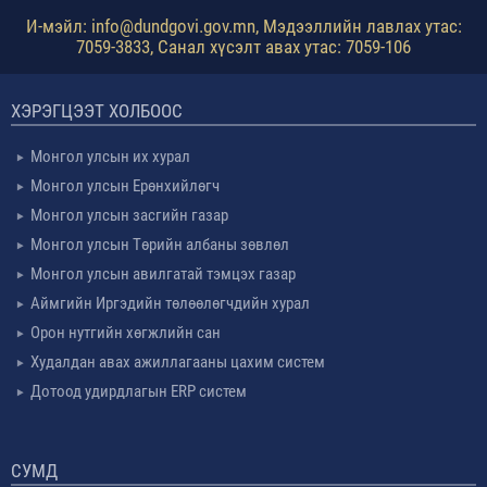
И-мэйл: info@dundgovi.gov.mn, Мэдээллийн лавлах утас:
7059-3833, Санал хүсэлт авах утас: 7059-106
ХЭРЭГЦЭЭТ ХОЛБООС
Монгол улсын их хурал
Монгол улсын Ерөнхийлөгч
Монгол улсын засгийн газар
Монгол улсын Төрийн албаны зөвлөл
Монгол улсын авилгатай тэмцэх газар
Аймгийн Иргэдийн төлөөлөгчдийн хурал
Орон нутгийн хөгжлийн сан
Худалдан авах ажиллагааны цахим систем
Дотоод удирдлагын ERP систем
СУМД