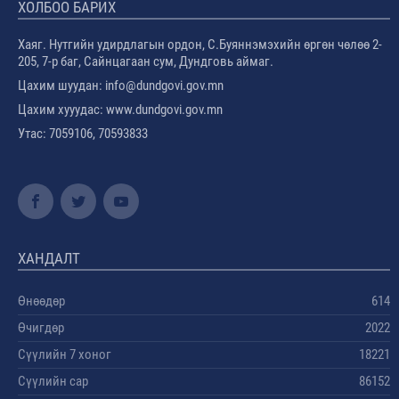
ХОЛБОО БАРИХ
Хаяг. Нутгийн удирдлагын ордон, С.Буяннэмэхийн өргөн чөлөө 2-
205, 7-р баг, Сайнцагаан сум, Дундговь аймаг.
Цахим шуудан: info@dundgovi.gov.mn
Цахим хууудас: www.dundgovi.gov.mn
Утас: 7059106, 70593833
ХАНДАЛТ
Өнөөдөр
614
Өчигдөр
2022
Сүүлийн 7 хоног
18221
Сүүлийн сар
86152