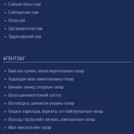
Сайхан-Овоо сум
Сайнцагаан сум
Хулд сум
Цагаандэлгэр сум
Эрдэнэдалай сум
АГЕНТЛАГ
Байгаль орчин, аялал жуулчлалын газар
Худалдан авах ажиллагааны газар
Биеийн тамир, спортын газар
Шүүх шинжилгээний хэлтэс
Боловсрол, шинжлэх ухааны газар
Газрын харилцаа, барилга, хот байгуулалтын газар
Хүүхэд, гэр бүлийн хөгжил, хамгааллын газар
Мал эмнэлэгийн газар