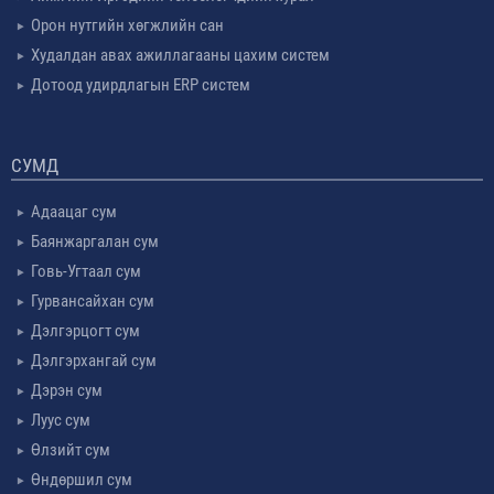
Орон нутгийн хөгжлийн сан
Худалдан авах ажиллагааны цахим систем
Дотоод удирдлагын ERP систем
СУМД
Адаацаг сум
Баянжаргалан сум
Говь-Угтаал сум
Гурвансайхан сум
Дэлгэрцогт сум
Дэлгэрхангай сум
Дэрэн сум
Луус сум
Өлзийт сум
Өндөршил сум