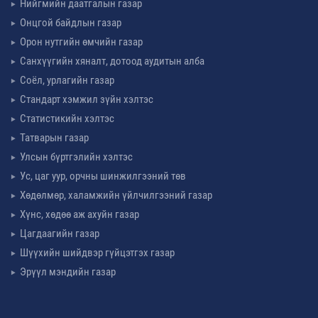
Нийгмийн даатгалын газар
Онцгой байдлын газар
Орон нутгийн өмчийн газар
Санхүүгийн хяналт, дотоод аудитын алба
Соёл, урлагийн газар
Стандарт хэмжил зүйн хэлтэс
Статистикийн хэлтэс
Татварын газар
Улсын бүртгэлийн хэлтэс
Ус, цаг уур, орчны шинжилгээний төв
Хөдөлмөр, халамжийн үйлчилгээний газар
Хүнс, хөдөө аж ахуйн газар
Цагдаагийн газар
Шүүхийн шийдвэр гүйцэтгэх газар
Эрүүл мэндийн газар