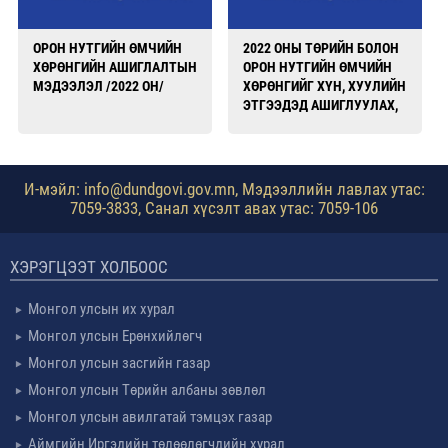
ОРОН НУТГИЙН ӨМЧИЙН
2022 ОНЫ ТӨРИЙН БОЛОН
ХӨРӨНГИЙН АШИГЛАЛТЫН
ОРОН НУТГИЙН ӨМЧИЙН
МЭДЭЭЛЭЛ /2022 ОН/
ХӨРӨНГИЙГ ХҮН, ХУУЛИЙН
ЭТГЭЭДЭД АШИГЛУУЛАХ,
ШИЛЖҮҮЛЭХ, ОРЛОГЫН
МЭДЭЭЛЭЛ
И-мэйл: info@dundgovi.gov.mn, Мэдээллийн лавлах утас:
7059-3833, Санал хүсэлт авах утас: 7059-106
ХЭРЭГЦЭЭТ ХОЛБООС
Монгол улсын их хурал
Монгол улсын Ерөнхийлөгч
Монгол улсын засгийн газар
Монгол улсын Төрийн албаны зөвлөл
Монгол улсын авилгатай тэмцэх газар
Аймгийн Иргэдийн төлөөлөгчдийн хурал