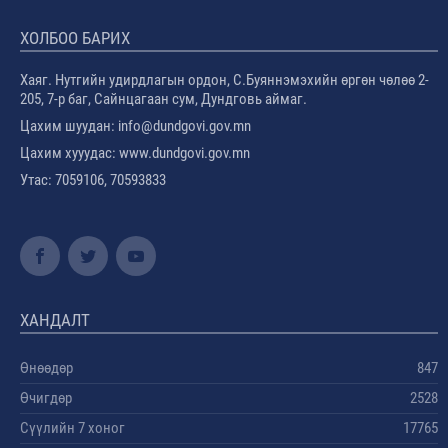
ХОЛБОО БАРИХ
Хаяг. Нутгийн удирдлагын ордон, С.Буяннэмэхийн өргөн чөлөө 2-
205, 7-р баг, Сайнцагаан сум, Дундговь аймаг.
Цахим шуудан: info@dundgovi.gov.mn
Цахим хууудас: www.dundgovi.gov.mn
Утас: 7059106, 70593833
ХАНДАЛТ
Өнөөдөр
847
Өчигдөр
2528
Сүүлийн 7 хоног
17765