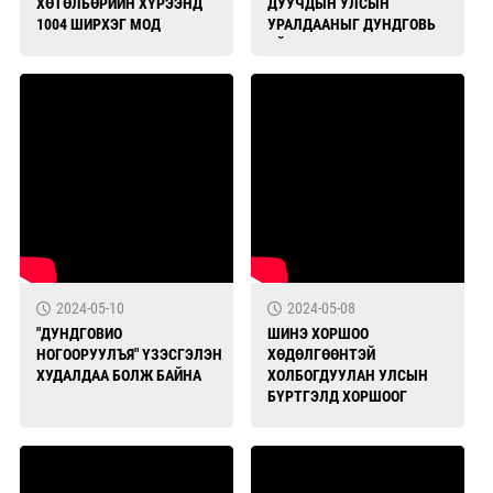
ХӨТӨЛБӨРИЙН ХҮРЭЭНД
ДУУЧДЫН УЛСЫН
1004 ШИРХЭГ МОД
УРАЛДААНЫГ ДУНДГОВЬ
ТАРИЛАА
АЙМАГТ ЗОХИОН
БАЙГУУЛЛАА
2024-05-10
2024-05-08
"ДУНДГОВИО
ШИНЭ ХОРШОО
НОГООРУУЛЪЯ" ҮЗЭСГЭЛЭН
ХӨДӨЛГӨӨНТЭЙ
ХУДАЛДАА БОЛЖ БАЙНА
ХОЛБОГДУУЛАН УЛСЫН
БҮРТГЭЛД ХОРШООГ
ШИНЭЭР ХЭРХЭН
БҮРТГҮҮЛЭХ ТАЛААР
ЗӨВЛӨМЖ