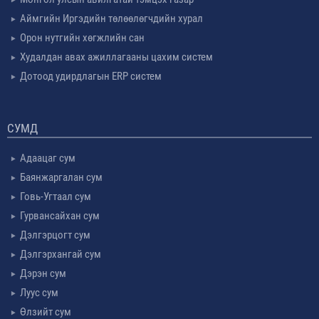
Аймгийн Иргэдийн төлөөлөгчдийн хурал
Орон нутгийн хөгжлийн сан
Худалдан авах ажиллагааны цахим систем
Дотоод удирдлагын ERP систем
СУМД
Адаацаг сум
Баянжаргалан сум
Говь-Угтаал сум
Гурвансайхан сум
Дэлгэрцогт сум
Дэлгэрхангай сум
Дэрэн сум
Луус сум
Өлзийт сум