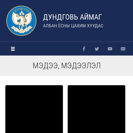
ДУНДГОВЬ АЙМАГ
АЛБАН ЁСНЫ ЦАХИМ ХУУДАС
МЭДЭЭ, МЭДЭЭЛЭЛ