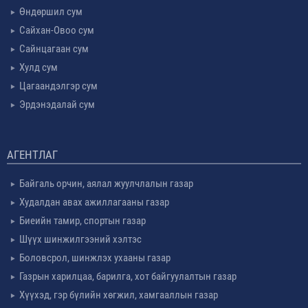
Өндөршил сум
Сайхан-Овоо сум
Сайнцагаан сум
Хулд сум
Цагаандэлгэр сум
Эрдэнэдалай сум
АГЕНТЛАГ
Байгаль орчин, аялал жуулчлалын газар
Худалдан авах ажиллагааны газар
Биеийн тамир, спортын газар
Шүүх шинжилгээний хэлтэс
Боловсрол, шинжлэх ухааны газар
Газрын харилцаа, барилга, хот байгуулалтын газар
Хүүхэд, гэр бүлийн хөгжил, хамгааллын газар