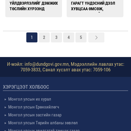
ҮЙЛДВЭРЛЭЛИЙГ ДЭМЖИХ
ГАРАГТ ҮНДЭСНИЙ ДЭЭЛ
ТӨСЛИЙН ХҮРЭЭНД
ХУВЦСАА ӨМСӨЖ,
ТУРШЛАГА СОЛИЛЦОВ
ХЭВШҮҮЛЖ БАЙНА
1
2
3
4
5
И-мэйл: info@dundgovi.gov.mn, Мэдээллийн лавлах утас:
7059-3833, Санал хүсэлт авах утас: 7059-106
ХЭРЭГЦЭЭТ ХОЛБООС
Монгол улсын их хурал
Монгол улсын Ерөнхийлөгч
Монгол улсын засгийн газар
Монгол улсын Төрийн албаны зөвлөл
Монгол улсын авилгатай тэмцэх газар