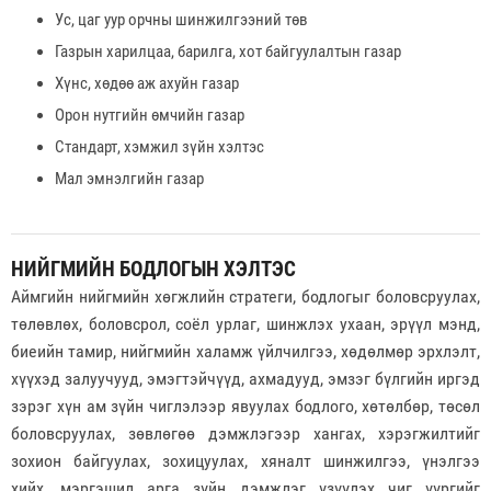
Ус, цаг уур орчны шинжилгээний төв
Газрын харилцаа, барилга, хот байгуулалтын газар
Хүнс, хөдөө аж ахуйн газар
Орон нутгийн өмчийн газар
Стандарт, хэмжил зүйн хэлтэс
Мал эмнэлгийн газар
НИЙГМИЙН БОДЛОГЫН ХЭЛТЭС
Аймгийн нийгмийн хөгжлийн стратеги, бодлогыг боловсруулах,
төлөвлөх, боловсрол, соёл урлаг, шинжлэх ухаан, эрүүл мэнд,
биеийн тамир, нийгмийн халамж үйлчилгээ, хөдөлмөр эрхлэлт,
хүүхэд залуучууд, эмэгтэйчүүд, ахмадууд, эмзэг бүлгийн иргэд
зэрэг хүн ам зүйн чиглэлээр явуулах бодлого, хөтөлбөр, төсөл
боловсруулах, зөвлөгөө дэмжлэгээр хангах, хэрэгжилтийг
зохион байгуулах, зохицуулах, хяналт шинжилгээ, үнэлгээ
хийх, мэргэшил арга зүйн дэмжлэг үзүүлэх чиг үүргийг