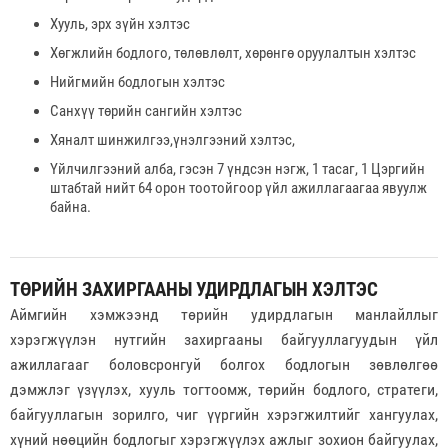
Хууль, эрх зүйн хэлтэс
Хөгжлийн бодлого, төлөвлөлт, хөрөнгө оруулалтын хэлтэс
Нийгмийн бодлогын хэлтэс
Санхүү төрийн сангийн хэлтэс
Хяналт шинжилгээ,үнэлгээний хэлтэс,
Үйлчилгээний алба, гэсэн 7 үндсэн нэгж, 1 тасаг, 1 Цэргийн
штабтай нийт 64 орон тоотойгоор үйл ажиллагаагаа явуулж
байна.
ТӨРИЙН ЗАХИРГААНЫ УДИРДЛАГЫН ХЭЛТЭС
Аймгийн хэмжээнд төрийн удирдлагын манлайллыг
хэрэгжүүлэн нутгийн захиргааны байгууллагуудын үйл
ажиллагааг боловсронгуй болгох бодлогын зөвлөлгөө
дэмжлэг үзүүлэх, хууль тогтоомж, төрийн бодлого, стратеги,
байгууллагын зорилго, чиг үүргийн хэрэгжилтийг хангуулах,
хүний нөөцийн бодлогыг хэрэгжүүлэх ажлыг зохион байгуулах,