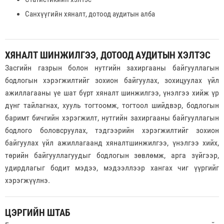
Санхүүгийн хяналт, дотоод аудитын алба
ХЯНАЛТ ШИНЖИЛГЭЭ, ДОТООД АУДИТЫН ХЭЛТЭС
Засгийн газрын болон нутгийн захиргааны байгууллагын
бодлогын хэрэгжилтийг зохион байгуулах, зохицуулах үйл
ажиллагааны үе шат бүрт хяналт шинжилгээ, үнэлгээ хийж үр
дүнг тайлагнах, хууль тогтоомж, тогтоол шийдвэр, бодлогын
баримт бичгийн хэрэгжилт, нутгийн захиргааны байгууллагын
бодлого боловсруулах, тэдгээрийн хэрэгжилтийг зохион
байгуулах үйл ажиллагаанд хяналтшинжилгээ, үнэлгээ хийх,
төрийн байгууллагуудыг бодлогын зөвлөмж, арга зүйгээр,
удирдлагыг бодит мэдээ, мэдээллээр хангах чиг үүргийг
хэрэгжүүлнэ.
ЦЭРГИЙН ШТАБ