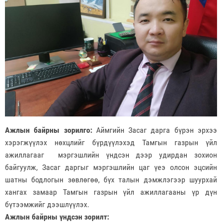
Ажлын байрны зорилго:
Аймгийн Засаг дарга бүрэн эрхээ
хэрэгжүүлэх нөхцлийг бүрдүүлэхэд Тамгын газрын үйл
ажиллагааг мэргэшлийн үндсэн дээр удирдан зохион
байгуулж, Засаг даргыг мэргэшлийн цаг үеэ олсон эцсийн
шатны бодлогын зөвлөгөө, бүх талын дэмжлэгээр шуурхай
хангах замаар Тамгын газрын үйл ажиллагааны үр дүн
бүтээмжийг дээшлүүлэх.
Ажлын байрны үндсэн зорилт: