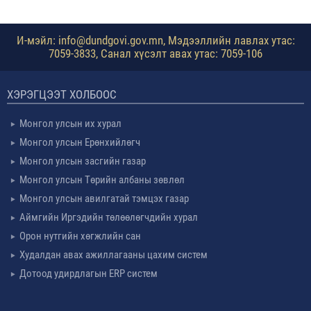
И-мэйл: info@dundgovi.gov.mn, Мэдээллийн лавлах утас:
7059-3833, Санал хүсэлт авах утас: 7059-106
ХЭРЭГЦЭЭТ ХОЛБООС
Монгол улсын их хурал
Монгол улсын Ерөнхийлөгч
Монгол улсын засгийн газар
Монгол улсын Төрийн албаны зөвлөл
Монгол улсын авилгатай тэмцэх газар
Аймгийн Иргэдийн төлөөлөгчдийн хурал
Орон нутгийн хөгжлийн сан
Худалдан авах ажиллагааны цахим систем
Дотоод удирдлагын ERP систем