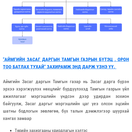
"АЙМГИЙН ЗАСАГ ДАРГЫН ТАМГЫН ГАЗРЫН БҮТЭЦ , ОРОН
ТОО БАТЛАХ ТУХАЙ" ЗАХИРАМЖ ЭНД ДАРЖ ҮЗНЭ ҮҮ.
Аймгийн Засаг даргын Тамгын газар нь Засаг дарга бүрэн
эрхээ хэрэгжүүлэх нөхцлийг бүрдүүлэхэд Тамгын газрын үйл
ажиллагааг мэргэшлийн үндсэн дээр удирдан зохион
байгуулж, Засаг даргыг мэргэшлийн цаг үеэ олсон эцсийн
шатны бодлогын зөвлөгөө, бүх талын дэмжлэгээр шуурхай
хангах замаар
Төрийн захиргааны удирдлагын хэлтэс