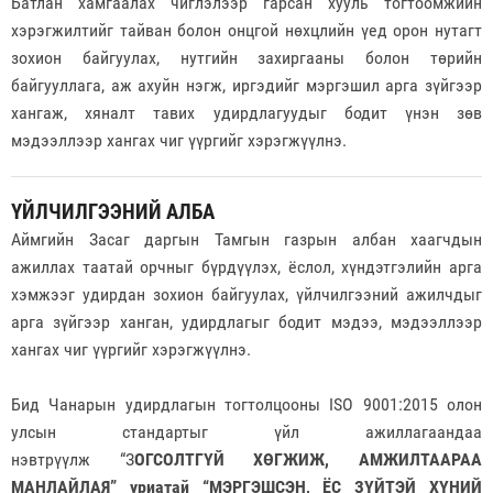
Батлан хамгаалах чиглэлээр гарсан хууль тогтоомжийн
хэрэгжилтийг тайван болон онцгой нөхцлийн үед орон нутагт
зохион байгуулах, нутгийн захиргааны болон төрийн
байгууллага, аж ахуйн нэгж, иргэдийг мэргэшил арга зүйгээр
хангаж, хяналт тавих удирдлагуудыг бодит үнэн зөв
мэдээллээр хангах чиг үүргийг хэрэгжүүлнэ.
ҮЙЛЧИЛГЭЭНИЙ АЛБА
Аймгийн Засаг даргын Тамгын газрын албан хаагчдын
ажиллах таатай орчныг бүрдүүлэх, ёслол, хүндэтгэлийн арга
хэмжээг удирдан зохион байгуулах, үйлчилгээний ажилчдыг
арга зүйгээр ханган, удирдлагыг бодит мэдээ, мэдээллээр
хангах чиг үүргийг хэрэгжүүлнэ.
Бид Чанарын удирдлагын тогтолцооны ISO 9001:2015 олон
улсын стандартыг үйл ажиллагаандаа
нэвтрүүлж “З
ОГСОЛТГҮЙ ХӨГЖИЖ, АМЖИЛТААРАА
МАНЛАЙЛАЯ” уриатай “МЭРГЭШСЭН, ЁС ЗҮЙТЭЙ ХҮНИЙ