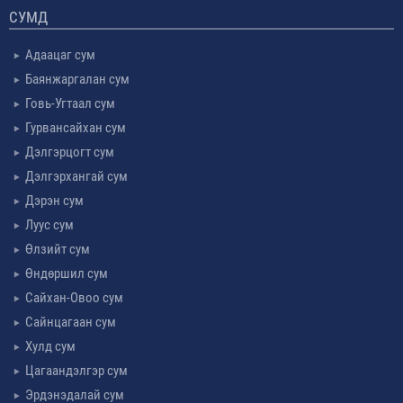
СУМД
Адаацаг сум
Баянжаргалан сум
Говь-Угтаал сум
Гурвансайхан сум
Дэлгэрцогт сум
Дэлгэрхангай сум
Дэрэн сум
Луус сум
Өлзийт сум
Өндөршил сум
Сайхан-Овоо сум
Сайнцагаан сум
Хулд сум
Цагаандэлгэр сум
Эрдэнэдалай сум