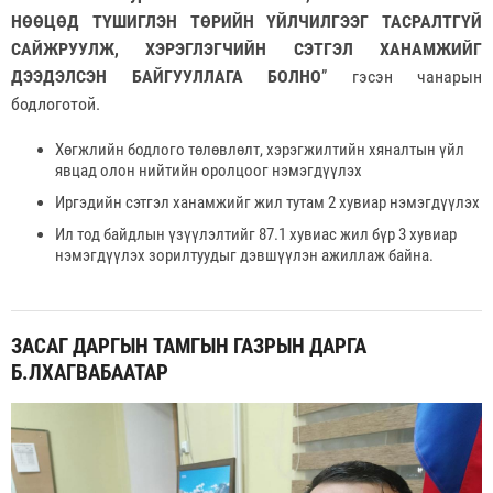
НӨӨЦӨД ТҮШИГЛЭН ТӨРИЙН ҮЙЛЧИЛГЭЭГ ТАСРАЛТГҮЙ
САЙЖРУУЛЖ, ХЭРЭГЛЭГЧИЙН СЭТГЭЛ ХАНАМЖИЙГ
ДЭЭДЭЛСЭН БАЙГУУЛЛАГА БОЛНО
” гэсэн чанарын
бодлоготой.
Хөгжлийн бодлого төлөвлөлт, хэрэгжилтийн хяналтын үйл
явцад олон нийтийн оролцоог нэмэгдүүлэх
Иргэдийн сэтгэл ханамжийг жил тутам 2 хувиар нэмэгдүүлэх
Ил тод байдлын үзүүлэлтийг 87.1 хувиас жил бүр 3 хувиар
нэмэгдүүлэх зорилтуудыг дэвшүүлэн ажиллаж байна.
ЗАСАГ ДАРГЫН ТАМГЫН ГАЗРЫН ДАРГА
Б.ЛХАГВАБААТАР