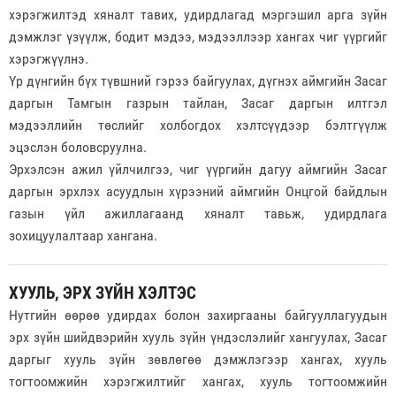
хэрэгжилтэд хяналт тавих, удирдлагад мэргэшил арга зүйн
дэмжлэг үзүүлж, бодит мэдээ, мэдээллээр хангах чиг үүргийг
хэрэгжүүлнэ.
Үр дүнгийн бүх түвшний гэрээ байгуулах, дүгнэх аймгийн Засаг
даргын Тамгын газрын тайлан, Засаг даргын илтгэл
мэдээллийн төслийг холбогдох хэлтсүүдээр бэлтгүүлж
эцэслэн боловсруулна.
Эрхэлсэн ажил үйлчилгээ, чиг үүргийн дагуу аймгийн Засаг
даргын эрхлэх асуудлын хүрээний аймгийн Онцгой байдлын
газын үйл ажиллагаанд хяналт тавьж, удирдлага
зохицуулалтаар хангана.
ХУУЛЬ, ЭРХ ЗҮЙН ХЭЛТЭС
Нутгийн өөрөө удирдах болон захиргааны байгууллагуудын
эрх зүйн шийдвэрийн хууль зүйн үндэслэлийг хангуулах, Засаг
даргыг хууль зүйн зөвлөгөө дэмжлэгээр хангах, хууль
тогтоомжийн хэрэгжилтийг хангах, хууль тогтоомжийн