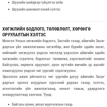
Шүүхийн шийдвэр гүйцэтгэх алба
Шүүхийн шинжилгээний хэлтэс
ХӨГЖЛИЙН БОДЛОГО, ТӨЛӨВЛӨЛТ, ХӨРӨНГӨ
ОРУУЛАЛТЫН ХЭЛТЭС
Монгол Улсын хөгжлийн бодлого, Засгийн газар, аймгийн Засаг
даргын үйл ажиллагааны хөтөлбөр, жил бүрийн эдийн засаг,
нийгмийг хөгжүүлэх үндсэн чиглэлд үндэслэн аймгийн эдийн
хөгжлийн стратеги, бодлогыг төлөвлөх, хэрэгжилтийг зохион
байгуулах, хөрөнгө оруулалт, орон нутгийн өмчийн үр ашгийг
нэмэгдүүлэх үндсэн чиг үүргийг хэрэгжүүлнэ.
Эрхэлсэн ажил үйлчилгээ чиг үүргийн дагуу аймгийн Засаг
даргын эрхлэх асуудлын хүрээний дараах газар, хэлтэс,
агентлагийн үйл ажиллагаанд хяналт тавьж, удирдлага
зохицуулалтаар хангана. Үүнд:
Байгаль орчин, аялал жуулчлалын газар