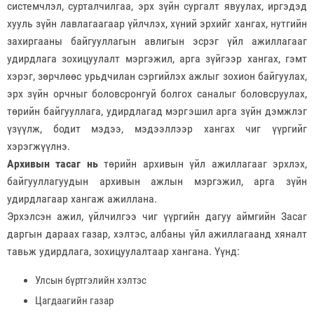
системчлэл, сурталчилгаа, эрх зүйн сургалт явуулах, иргэдэд
хууль зүйн лавлагаагаар үйлчлэх, хүний эрхийг хангах, нутгийн
захиргааны байгууллагын авлигын эсрэг үйл ажиллагааг
удирдлага зохицуулалт мэргэжил, арга зүйгээр хангах, гэмт
хэрэг, зөрчлөөс урьдчилан сэргийлэх ажлыг зохион байгуулах,
эрх зүйн орчныг боловсронгуй болгох саналыг боловсруулах,
төрийн байгууллага, удирдлагад мэргэшил арга зүйн дэмжлэг
үзүүлж, бодит мэдээ, мэдээллээр хангах чиг үүргийг
хэрэгжүүлнэ.
Архивын тасаг нь
төрийн архивын үйл ажиллагааг эрхлэх,
байгууллагуудын архивын ажлын мэргэжил, арга зүйн
удирдлагаар хангаж ажиллана.
Эрхэлсэн ажил, үйлчилгээ чиг үүргийн дагуу аймгийн Засаг
даргын дараах газар, хэлтэс, албаны үйл ажиллагаанд хяналт
тавьж удирдлага, зохицуулалтаар хангана. Үүнд:
Улсын бүртгэлийн хэлтэс
Цагдаагийн газар