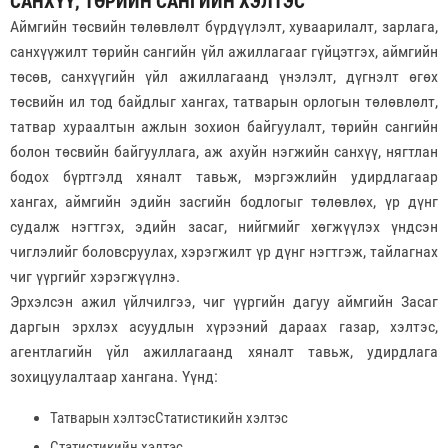
САНХҮҮ, ТӨРИЙН САНГИЙН ХЭЛТЭС
Аймгийн төсвийн төлөвлөлт бүрдүүлэлт, хуваарилалт, зарлага,
санхүүжилт төрийн сангийн үйл ажиллагааг гүйцэтгэх, аймгийн
төсөв, санхүүгийн үйл ажиллагаанд үнэлэлт, дүгнэлт өгөх
төсвийн ил тод байдлыг хангах, татварын орлогын төлөвлөлт,
татвар хураалтын ажлын зохион байгуулалт, төрийн сангийн
болон төсвийн байгууллага, аж ахуйн нэгжийн санхүү, нягтлан
бодох бүртгэлд хяналт тавьж, мэргэжлийн удирдлагаар
хангах, аймгийн эдийн засгийн бодлогыг төлөвлөх, үр дүнг
судалж нэгтгэх, эдийн засаг, нийгмийг хөгжүүлэх үндсэн
чиглэлийг боловсруулах, хэрэгжилт үр дүнг нэгтгэж, тайлагнах
чиг үүргийг хэрэгжүүлнэ.
Эрхэлсэн ажил үйлчилгээ, чиг үүргийн дагуу аймгийн Засаг
даргын эрхлэх асуудлын хүрээний дараах газар, хэлтэс,
агентлагийн үйл ажиллагаанд хяналт тавьж, удирдлага
зохицуулалтаар хангана. Үүнд:
Татварын хэлтэсСтатистикийн хэлтэс
Статистикийн хэлтэс