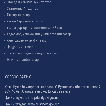
Стандарт хэмжил зүйн хэлтэс
Статистикийн хэлтэс
Татварын газар
Улсын бүртгэлийн хэлтэс
Ус, цаг уур, орчны шинжилгээний төв
Хөдөлмөр, халамжийн үйлчилгээний газар
Хүнс, хөдөө аж ахуйн газар
Цагдаагийн газар
Шүүхийн шийдвэр гүйцэтгэх газар
Эрүүл мэндийн газар
ХОЛБОО БАРИХ
Хаяг. Нутгийн удирдлагын ордон, С.Буяннэмэхийн өргөн чөлөө 2-
205, 7-р баг, Сайнцагаан сум, Дундговь аймаг.
Цахим шуудан: info@dundgovi.gov.mn
Цахим хууудас: www.dundgovi.gov.mn