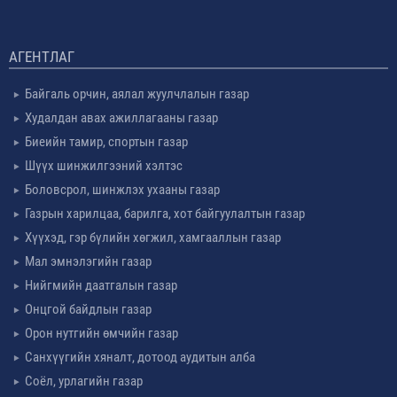
АГЕНТЛАГ
Байгаль орчин, аялал жуулчлалын газар
Худалдан авах ажиллагааны газар
Биеийн тамир, спортын газар
Шүүх шинжилгээний хэлтэс
Боловсрол, шинжлэх ухааны газар
Газрын харилцаа, барилга, хот байгуулалтын газар
Хүүхэд, гэр бүлийн хөгжил, хамгааллын газар
Мал эмнэлэгийн газар
Нийгмийн даатгалын газар
Онцгой байдлын газар
Орон нутгийн өмчийн газар
Санхүүгийн хяналт, дотоод аудитын алба
Соёл, урлагийн газар