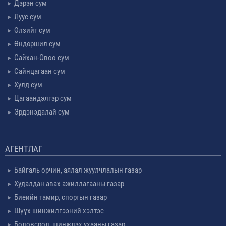
Дэрэн сум
Луус сум
Өлзийт сум
Өндөршил сум
Сайхан-Овоо сум
Сайнцагаан сум
Хулд сум
Цагаандэлгэр сум
Эрдэнэдалай сум
АГЕНТЛАГ
Байгаль орчин, аялал жуулчлалын газар
Худалдан авах ажиллагааны газар
Биеийн тамир, спортын газар
Шүүх шинжилгээний хэлтэс
Боловсрол, шинжлэх ухааны газар