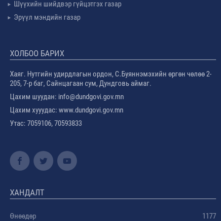
Шүүхийн шийдвэр гүйцэтгэх газар
Эрүүл мэндийн газар
ХОЛБОО БАРИХ
Хаяг. Нутгийн удирдлагын ордон, С.Буяннэмэхийн өргөн чөлөө 2-
205, 7-р баг, Сайнцагаан сум, Дундговь аймаг.
Цахим шуудан: info@dundgovi.gov.mn
Цахим хууудас: www.dundgovi.gov.mn
Утас: 7059106, 70593833
ХАНДАЛТ
Өнөөдөр
1177