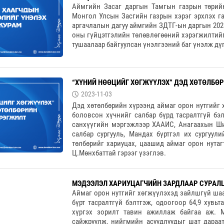
Аймгийн Засаг даргын Тамгын газрын төрийн
Монгол Улсын Засгийн газрын хэрэг эрхлэх га
аргачлалын дагуу аймгийн ЗДТГ-ын даргын 202
оны гүйцэтгэлийн төлөвлөгөөний хэрэгжилтийг
тушаалаар байгуулсан үнэлгээний баг үнэлж дү
“ХҮНИЙ НӨӨЦИЙГ ХӨГЖҮҮЛЭХ” ДЭД ХӨТӨЛБӨ
2023-11-03
Дэд хөтөлбөрийн хүрээнд аймаг орон нутгийг
боловсон хүчнийг салбар бүрд тасралтгүй бэл
санхүүгийн мэргэжлээр ХААИС, Анагаахын Ш
салбар сургууль, Мандах бүртгэл их сургуул
төлбөрийг хариуцах, цаашид аймаг орон нутаг
Ц.Мөнхбаттай гэрээг үзэглэв.
МЭДЭЭЛЭЛ ХАРИУЦАГЧИЙН ЗАРДЛААР СУРАЛ
Аймаг орон нутгийг хөгжүүлэхэд зайлшгүй шаа
бүрт тасралтгүй бэлтгэж, одоогоор 64,9 хувь
хүргэх зорилт тавин ажиллаж байгаа аж. 
сайжруулж, нийгмийн асуудлуудыг шат дараат