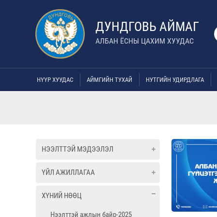
ДУНДГОВЬ АЙМАГ
АЛБАН ЁСНЫ ЦАХИМ ХУУДАС
НҮҮР ХУУДАС
АЙМГИЙН ТУХАЙ
НУТГИЙН УДИРДЛАГА
НЭЭЛТТЭЙ МЭДЭЭЛЭЛ
ҮЙЛ АЖИЛЛАГАА
ХҮНИЙ НӨӨЦ
Нээлттэй ажлын байр-2025