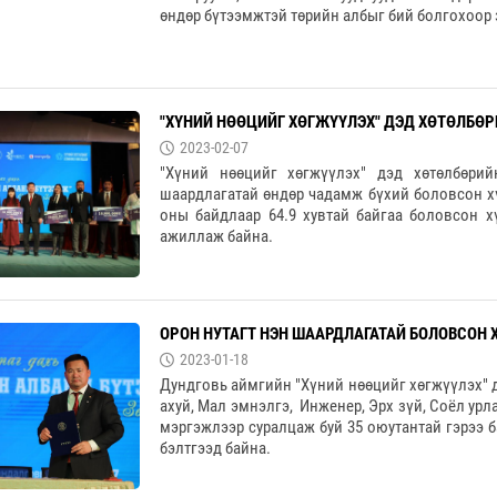
өндөр бүтээмжтэй төрийн албыг бий болгохоор 
"ХҮНИЙ НӨӨЦИЙГ ХӨГЖҮҮЛЭХ" ДЭД ХӨТӨЛБӨР
2023-02-07
"Хүний нөөцийг хөгжүүлэх" дэд хөтөлбөри
шаардлагатай өндөр чадамж бүхий боловсон хү
оны байдлаар 64.9 хувтай байгаа боловсон х
ажиллаж байна.
ОРОН НУТАГТ НЭН ШААРДЛАГАТАЙ БОЛОВСОН 
2023-01-18
Дундговь аймгийн "Хүний нөөцийг хөгжүүлэх" д
ахуй, Мал эмнэлгэ, Инженер, Эрх зүй, Соёл урла
мэргэжлээр суралцаж буй 35 оюутантай гэрээ 
бэлтгээд байна.