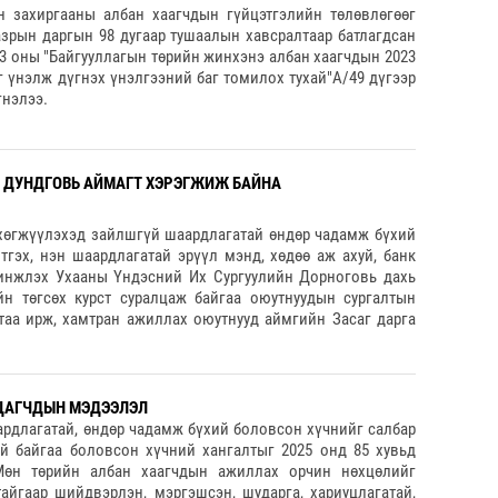
 захиргааны албан хаагчдын гүйцэтгэлийн төлөвлөгөөг
зрын даргын 98 дугаар тушаалын хавсралтаар батлагдсан
3 оны "Байгууллагын төрийн жинхэнэ албан хаагчдын 2023
 үнэлж дүгнэх үнэлгээний баг томилох тухай"А/49 дүгээр
гнэлээ.
Р ДУНДГОВЬ АЙМАГТ ХЭРЭГЖИЖ БАЙНА
 хөгжүүлэхэд зайлшгүй шаардлагатай өндөр чадамж бүхий
тгэх, нэн шаардлагатай эрүүл мэнд, хөдөө аж ахуй, банк
инжлэх Ухааны Үндэсний Их Сургуулийн Дорноговь дахь
ийн төгсөх курст суралцаж байгаа оюутнуудын сургалтын
таа ирж, хамтран ажиллах оюутнууд аймгийн Засаг дарга
ЦАГЧДЫН МЭДЭЭЛЭЛ
рдлагатай, өндөр чадамж бүхий боловсон хүчнийг салбар
тай байгаа боловсон хүчний хангалтыг 2025 онд 85 хувьд
Мөн төрийн албан хаагчдын ажиллах орчин нөхцөлийг
айгаар шийдвэрлэн, мэргэшсэн, шударга, хариуцлагатай,