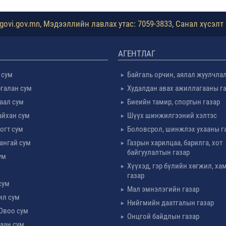
ovi.gov.mn, Мэдээллийн лавлах утас: 7059-3833, Санал хүсэлт 
АГЕНТЛАГ
 сум
Байгаль орчин, аялал жуулчла
галан сум
Худалдан авах ажиллагааны г
таал сум
Биеийн тамир, спортын газар
айхан сум
Шүүх шинжилгээний хэлтэс
огт сум
Боловсрол, шинжлэх ухааны г
ангай сум
Газрын харилцаа, барилга, хот
байгуулалтын газар
ум
Хүүхэд, гэр бүлийн хөгжил, х
м
газар
сум
Мал эмнэлэгийн газар
ил сум
Нийгмийн даатгалын газар
Овоо сум
Онцгой байдлын газар
аан сум