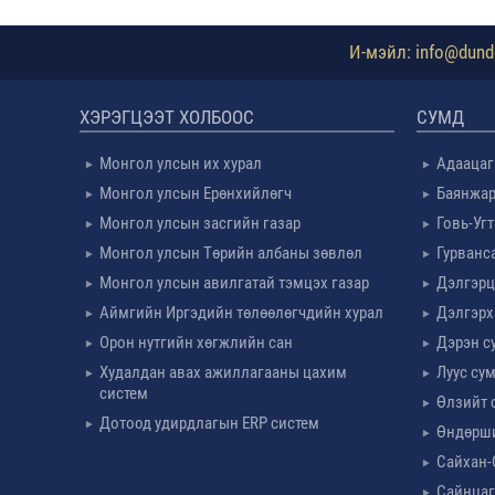
И-мэйл: info@dundg
ХЭРЭГЦЭЭТ ХОЛБООС
СУМД
Монгол улсын их хурал
Адаацаг
Монгол улсын Ерөнхийлөгч
Баянжар
Монгол улсын засгийн газар
Говь-Уг
Монгол улсын Төрийн албаны зөвлөл
Гурванс
Монгол улсын авилгатай тэмцэх газар
Дэлгэрц
Аймгийн Иргэдийн төлөөлөгчдийн хурал
Дэлгэрх
Орон нутгийн хөгжлийн сан
Дэрэн с
Худалдан авах ажиллагааны цахим
Луус су
систем
Өлзийт 
Дотоод удирдлагын ERP систем
Өндөрш
Сайхан-
Сайнцаг