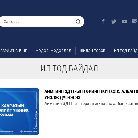
БАРИМТ БИЧИГ
МЭДЭЭ, МЭДЭЭЛЭЛ
ШИЛЭН ТӨСӨВ
ИЛ ТОД БАЙД
ИЛ ТОД БАЙДАЛ
АЙМГИЙН ЗДТГ-ЫН ТӨРИЙН ЖИНХЭНЭ АЛБАН 
ҮНЭЛЖ ДҮГНЭЛЭЭ
Аймгийн ЗДТГ-ын төрийн жинхэнэ албан хаагчд