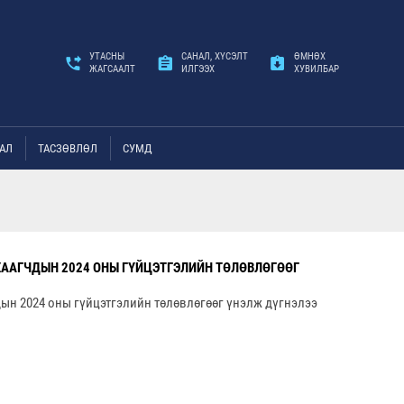
УТАСНЫ
САНАЛ, ХҮСЭЛТ
ӨМНӨХ
ЖАГСААЛТ
ИЛГЭЭХ
ХУВИЛБАР
АЛ
ТАСЗӨВЛӨЛ
СУМД
ХААГЧДЫН 2024 ОНЫ ГҮЙЦЭТГЭЛИЙН ТӨЛӨВЛӨГӨӨГ
ын 2024 оны гүйцэтгэлийн төлөвлөгөөг үнэлж дүгнэлээ