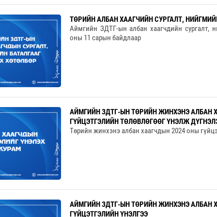
ТӨРИЙН АЛБАН ХААГЧИЙН СУРГАЛТ, НИЙГМИЙ
Аймгийн ЗДТГ-ын албан хаагчдийн сургалт, н
оны 11 сарын байдлаар
АЙМГИЙН ЗДТГ-ЫН ТӨРИЙН ЖИНХЭНЭ АЛБАН 
ГҮЙЦЭТГЭЛИЙН ТӨЛӨВЛӨГӨӨГ ҮНЭЛЖ ДҮГНЭЛ
Төрийн жинхэнэ албан хаагчдын 2024 оны гүйцэ
АЙМГИЙН ЗДТГ-ЫН ТӨРИЙН ЖИНХЭНЭ АЛБАН 
ГҮЙЦЭТГЭЛИЙН ҮНЭЛГЭЭ