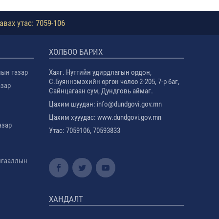
авах утас: 7059-106
ХОЛБОО БАРИХ
лын газар
Хаяг. Нутгийн удирдлагын ордон,
С.Буяннэмэхийн өргөн чөлөө 2-205, 7-р баг,
азар
Сайнцагаан сум, Дундговь аймаг.
Цахим шуудан: info@dundgovi.gov.mn
Цахим хууудас: www.dundgovi.gov.mn
азар
Утас: 7059106, 70593833
амгааллын
ХАНДАЛТ