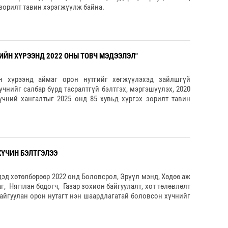
зорилт тавин хэрэгжүүлж байна.
ИЙН ХҮРЭЭНД 2022 ОНЫ ТОВЧ МЭДЭЭЛЭЛ"
йн хүрээнд аймаг орон нутгийг хөгжүүлэхэд зайлшгүй
чнийг салбар бүрд тасралтгүй бэлтгэх, мэргэшүүлэх, 2020
үчний хангалтыг 2025 онд 85 хувьд хүргэх зорилт тавин
ХҮЧИН БЭЛТГЭЛЭЭ
эд хөтөлбөрөөр 2022 онд Боловсрол, Эрүүл мэнд, Хөдөө аж
г, Нягтлан бодогч, Газар зохион байгуулалт, хот төлөвлөлт
байгуулан орон нутагт нэн шаардлагатай боловсон хүчнийг