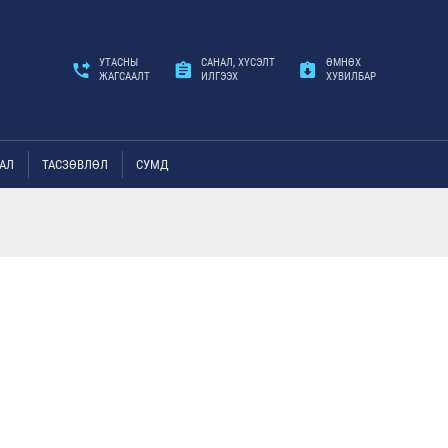
УТАСНЫ
САНАЛ, ХҮСЭЛТ
ӨМНӨХ
ЖАГСААЛТ
ИЛГЭЭХ
ХУВИЛБАР
АЛ
ТАСЗӨВЛӨЛ
СУМД