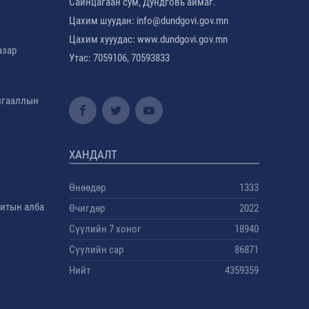
Сайнцагаан сум, Дундговь аймаг.
Цахим шуудан: info@dundgovi.gov.mn
Цахим хууудас: www.dundgovi.gov.mn
азар
Утас: 7059106, 70593833
амгааллын
ХАНДАЛТ
Өнөөдөр
1333
дитын алба
Өчигдөр
2022
Сүүлийн 7 хоног
18940
Сүүлийн сар
86871
Нийт
4359359