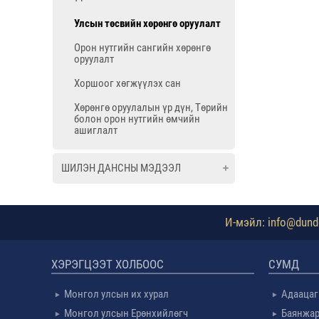
Улсын төсвийн хөрөнгө оруулалт
Орон нутгийн сангийн хөрөнгө
оруулалт
Хоршоог хөгжүүлэх сан
Хөрөнгө оруулалын үр дүн, Төрийн
болон орон нутгийн өмчийн
ашиглалт
ШИЛЭН ДАНСНЫ МЭДЭЭЛ
И-мэйл: info@dundg
ХЭРЭГЦЭЭТ ХОЛБООС
СУМД
Монгол улсын их хурал
Адаацаг
Монгол улсын Ерөнхийлөгч
Баянжар