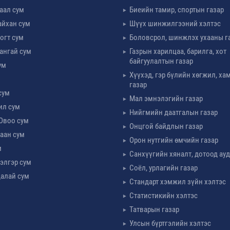
таал сум
Биеийн тамир, спортын газар
айхан сум
Шүүх шинжилгээний хэлтэс
огт сум
Боловсрол, шинжлэх ухааны г
ангай сум
Газрын харилцаа, барилга, хот
байгуулалтын газар
ум
Хүүхэд, гэр бүлийн хөгжил, х
м
газар
сум
Мал эмнэлэгийн газар
ил сум
Нийгмийн даатгалын газар
Овоо сум
Онцгой байдлын газар
аан сум
Орон нутгийн өмчийн газар
м
Санхүүгийн хяналт, дотоод ау
элгэр сум
Соёл, урлагийн газар
алай сум
Стандарт хэмжил зүйн хэлтэс
Статистикийн хэлтэс
Татварын газар
Улсын бүртгэлийн хэлтэс