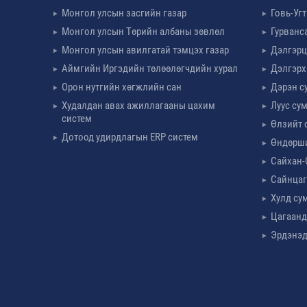
Монгол улсын засгийн газар
Говь-Уг
Монгол улсын Төрийн албаны зөвлөл
Гурванс
Монгол улсын авилгатай тэмцэх газар
Дэлгэрц
Аймгийн Иргэдийн төлөөлөгчдийн хурал
Дэлгэрх
Орон нутгийн хөгжлийн сан
Дэрэн с
Худалдан авах ажиллагааны цахим
Луус су
систем
Өлзийт 
Дотоод удирдлагын ERP систем
Өндөрш
Сайхан-
Сайнцаг
Хулд су
Цагаанд
Эрдэнэд