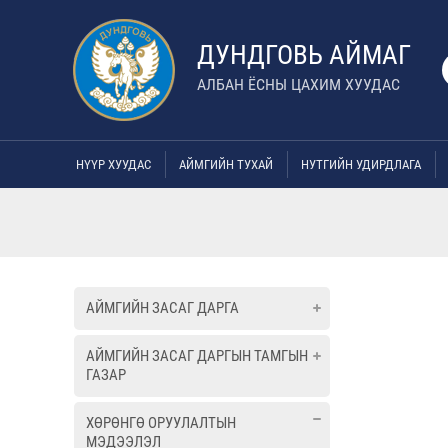
ДУНДГОВЬ АЙМАГ
АЛБАН ЁСНЫ ЦАХИМ ХУУДАС
НҮҮР ХУУДАС
АЙМГИЙН ТУХАЙ
НУТГИЙН УДИРДЛАГА
АЙМГИЙН ЗАСАГ ДАРГА
АЙМГИЙН ЗАСАГ ДАРГЫН ТАМГЫН
ГАЗАР
ХӨРӨНГӨ ОРУУЛАЛТЫН
МЭДЭЭЛЭЛ