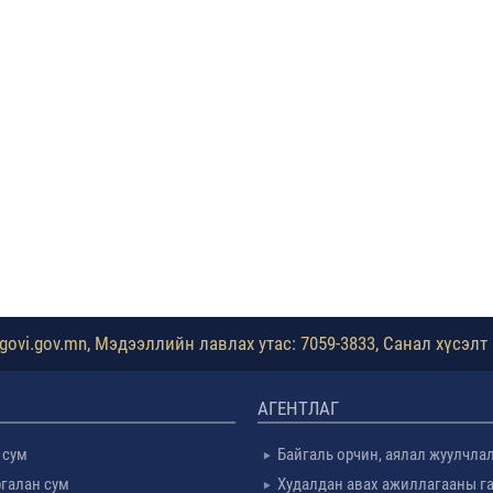
ovi.gov.mn, Мэдээллийн лавлах утас: 7059-3833, Санал хүсэлт 
АГЕНТЛАГ
 сум
Байгаль орчин, аялал жуулчла
галан сум
Худалдан авах ажиллагааны г