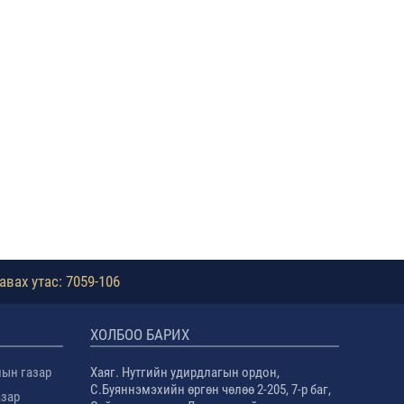
авах утас: 7059-106
ХОЛБОО БАРИХ
лын газар
Хаяг. Нутгийн удирдлагын ордон,
С.Буяннэмэхийн өргөн чөлөө 2-205, 7-р баг,
азар