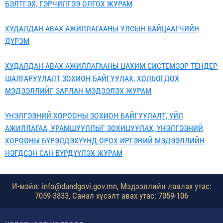
БЭЛТГЭХ, ГЭРЧИЛГЭЭ ОЛГОХ ЖУРАМ
ХУДАЛДАН АВАХ АЖИЛЛАГААНЫ УЛСЫН БАЙЦААГЧИЙН
ДҮРЭМ
ХУДАЛДАН АВАХ АЖИЛЛАГААНЫ ЦАХИМ СИСТЕМЭЭР ТЕНДЕР
ШАЛГАРУУЛАЛТ ЗОХИОН БАЙГУУЛАХ, ХОЛБОГДОХ
МЭДЭЭЛЛИЙГ ЗАРЛАН МЭДЭЭЛЭХ ЖУРАМ
ҮНЭЛГЭЭНИЙ ХОРООНЫ ЗОХИОН БАЙГУУЛАЛТ, ҮЙЛ
АЖИЛЛАГАА, УРАМШУУЛЛЫГ ЗОХИЦУУЛАХ, ҮНЭЛГЭЭНИЙ
ХОРООНЫ БҮРЭЛДЭХҮҮНД ОРОХ ИРГЭНИЙ МЭДЭЭЛЛИЙН
НЭГДСЭН САН БҮРДҮҮЛЭХ ЖУРАМ
И-мэйл: info@dundgovi.gov.mn, Мэдээллийн лавлах утас:
7059-3833, Санал хүсэлт авах утас: 7059-106