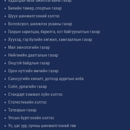
Худалдан авах ажиллагааны газар
Биеийн тамир, спортын газар
Шүүх шинжилгээний хэлтэс
Боловсрол, шинжлэх ухааны газар
Газрын харилцаа, барилга, хот байгуулалтын газар
Хүүхэд, гэр бүлийн хөгжил, хамгааллын газар
Мал эмнэлэгийн газар
Нийгмийн даатгалын газар
Онцгой байдлын газар
Орон нутгийн өмчийн газар
Санхүүгийн хяналт, дотоод аудитын алба
Соёл, урлагийн газар
Стандарт хэмжил зүйн хэлтэс
Статистикийн хэлтэс
Татварын газар
Улсын бүртгэлийн хэлтэс
Ус, цаг уур, орчны шинжилгээний төв