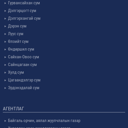
Гурвансайхан сум
Дэлгэрцогт сум
Дэлгэрхангай сум
Дэрэн сум
Луус сум
Өлзийт сум
Өндөршил сум
Сайхан-Овоо сум
Сайнцагаан сум
Хулд сум
Цагаандэлгэр сум
Эрдэнэдалай сум
АГЕНТЛАГ
Байгаль орчин, аялал жуулчлалын газар