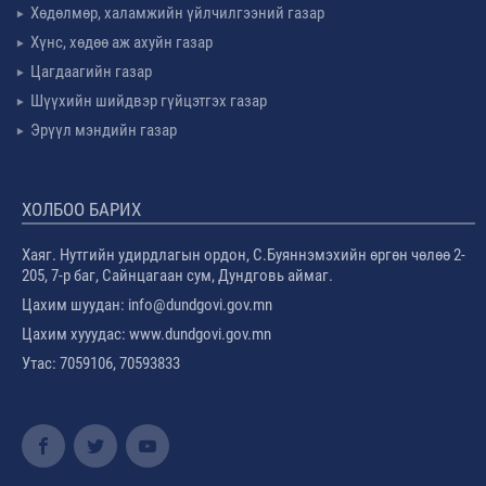
Хөдөлмөр, халамжийн үйлчилгээний газар
Хүнс, хөдөө аж ахуйн газар
Цагдаагийн газар
Шүүхийн шийдвэр гүйцэтгэх газар
Эрүүл мэндийн газар
ХОЛБОО БАРИХ
Хаяг. Нутгийн удирдлагын ордон, С.Буяннэмэхийн өргөн чөлөө 2-
205, 7-р баг, Сайнцагаан сум, Дундговь аймаг.
Цахим шуудан: info@dundgovi.gov.mn
Цахим хууудас: www.dundgovi.gov.mn
Утас: 7059106, 70593833