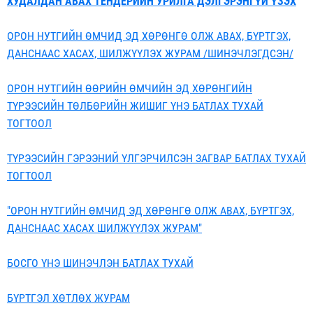
ХУДАЛДАН АВАХ ТЕНДЕРИЙН УРИЛГА ДЭЛГЭРЭНГҮЙ ҮЗЭХ
ОРОН НУТГИЙН ӨМЧИД ЭД ХӨРӨНГӨ ОЛЖ АВАХ, БҮРТГЭХ,
ДАНСНААС ХАСАХ, ШИЛЖҮҮЛЭХ ЖУРАМ /ШИНЭЧЛЭГДСЭН/
ОРОН НУТГИЙН ӨӨРИЙН ӨМЧИЙН ЭД ХӨРӨНГИЙН
ТҮРЭЭСИЙН ТӨЛБӨРИЙН ЖИШИГ ҮНЭ БАТЛАХ ТУХАЙ
ТОГТООЛ
ТҮРЭЭСИЙН ГЭРЭЭНИЙ ҮЛГЭРЧИЛСЭН ЗАГВАР БАТЛАХ ТУХАЙ
ТОГТООЛ
"ОРОН НУТГИЙН ӨМЧИД ЭД ХӨРӨНГӨ ОЛЖ АВАХ, БҮРТГЭХ,
ДАНСНААС ХАСАХ ШИЛЖҮҮЛЭХ ЖУРАМ"
БОСГО ҮНЭ ШИНЭЧЛЭН БАТЛАХ ТУХАЙ
БҮРТГЭЛ ХӨТЛӨХ ЖУРАМ