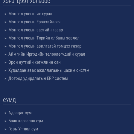
ХЭРЭГЦЭЭТ ХОЛБООС
Монгол улсын их хурал
Монгол улсын Ерөнхийлөгч
Монгол улсын засгийн газар
Монгол улсын Төрийн албаны зөвлөл
Монгол улсын авилгатай тэмцэх газар
Аймгийн Иргэдийн төлөөлөгчдийн хурал
Орон нутгийн хөгжлийн сан
Худалдан авах ажиллагааны цахим систем
Дотоод удирдлагын ERP систем
СУМД
Адаацаг сум
Баянжаргалан сум
Говь-Угтаал сум