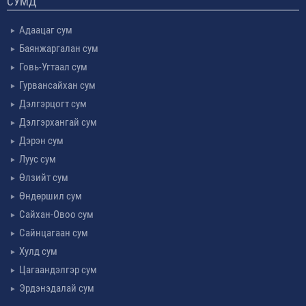
СУМД
Адаацаг сум
Баянжаргалан сум
Говь-Угтаал сум
Гурвансайхан сум
Дэлгэрцогт сум
Дэлгэрхангай сум
Дэрэн сум
Луус сум
Өлзийт сум
Өндөршил сум
Сайхан-Овоо сум
Сайнцагаан сум
Хулд сум
Цагаандэлгэр сум
Эрдэнэдалай сум