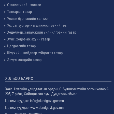
Статистикийн хэлтэс
Татварын газар
Улсын бүртгэлийн хэлтэс
Ус, цаг уур, орчны шинжилгээний төв
Хөдөлмөр, халамжийн үйлчилгээний газар
Хүнс, хөдөө аж ахуйн газар
Цагдаагийн газар
Шүүхийн шийдвэр гүйцэтгэх газар
Эрүүл мэндийн газар
ХОЛБОО БАРИХ
Хаяг. Нутгийн удирдлагын ордон, С.Буяннэмэхийн өргөн чөлөө 2-
205, 7-р баг, Сайнцагаан сум, Дундговь аймаг.
Цахим шуудан: info@dundgovi.gov.mn
Цахим хууудас: www.dundgovi.gov.mn