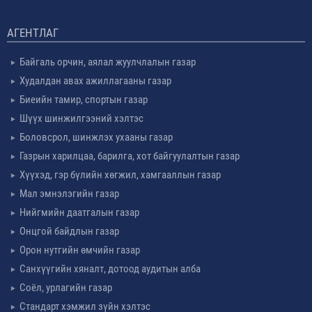
АГЕНТЛАГ
Байгаль орчин, аялал жуулчлалын газар
Худалдан авах ажиллагааны газар
Биеийн тамир, спортын газар
Шүүх шинжилгээний хэлтэс
Боловсрол, шинжлэх ухааны газар
Газрын харилцаа, барилга, хот байгуулалтын газар
Хүүхэд, гэр бүлийн хөгжил, хамгааллын газар
Мал эмнэлэгийн газар
Нийгмийн даатгалын газар
Онцгой байдлын газар
Орон нутгийн өмчийн газар
Санхүүгийн хяналт, дотоод аудитын алба
Соёл, урлагийн газар
Стандарт хэмжил зүйн хэлтэс