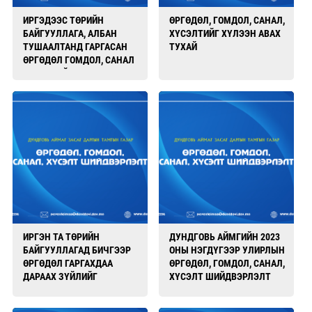
ИРГЭДЭЭС ТӨРИЙН
ӨРГӨДӨЛ, ГОМДОЛ, САНАЛ,
БАЙГУУЛЛАГА, АЛБАН
ХҮСЭЛТИЙГ ХҮЛЭЭН АВАХ
ТУШААЛТАНД ГАРГАСАН
ТУХАЙ
ӨРГӨДӨЛ ГОМДОЛ, САНАЛ
ХҮСЭЛТИЙГ ХҮЛЭЭН АВЧ
БАРАГДУУЛАХ,
ШИЙДВЭРЛЭЛТЭД ХЯНАЛТ
ТАВИХ, МЭДЭЭЛЭХ ЖУРАМ
ИРГЭН ТА ТӨРИЙН
ДУНДГОВЬ АЙМГИЙН 2023
БАЙГУУЛЛАГАД БИЧГЭЭР
ОНЫ НЭГДҮГЭЭР УЛИРЛЫН
ӨРГӨДӨЛ ГАРГАХДАА
ӨРГӨДӨЛ, ГОМДОЛ, САНАЛ,
ДАРААХ ЗҮЙЛИЙГ
ХҮСЭЛТ ШИЙДВЭРЛЭЛТ
АНХААРНА УУ