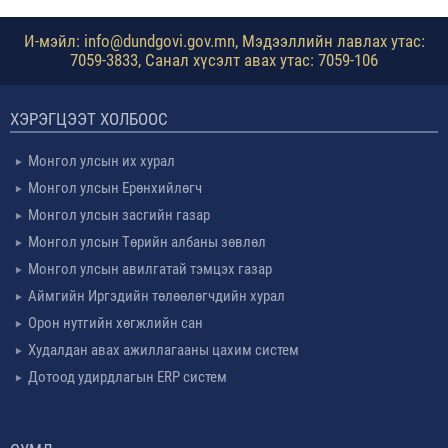
ӨРГӨДӨЛ ГОМДЛЫН
ШИЙДВЭРЛЭЛТ
И-мэйл: info@dundgovi.gov.mn, Мэдээллийн лавлах утас:
7059-3833, Санал хүсэлт авах утас: 7059-106
ХЭРЭГЦЭЭТ ХОЛБООС
Монгол улсын их хурал
Монгол улсын Ерөнхийлөгч
Монгол улсын засгийн газар
Монгол улсын Төрийн албаны зөвлөл
Монгол улсын авилгатай тэмцэх газар
Аймгийн Иргэдийн төлөөлөгчдийн хурал
Орон нутгийн хөгжлийн сан
Худалдан авах ажиллагааны цахим систем
Дотоод удирдлагын ERP систем