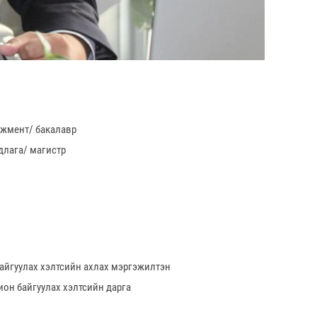
ежмент/ бакалавр
длага/ магистр
байгуулах хэлтсийн ахлах мэргэжилтэн
ион байгуулах хэлтсийн дарга