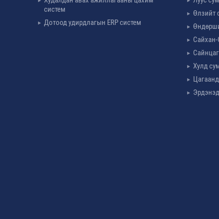
систем
Өлзийт 
Дотоод удирдлагын ERP систем
Өндөрш
Сайхан-
Сайнцаг
Хулд су
Цагаанд
Эрдэнэд