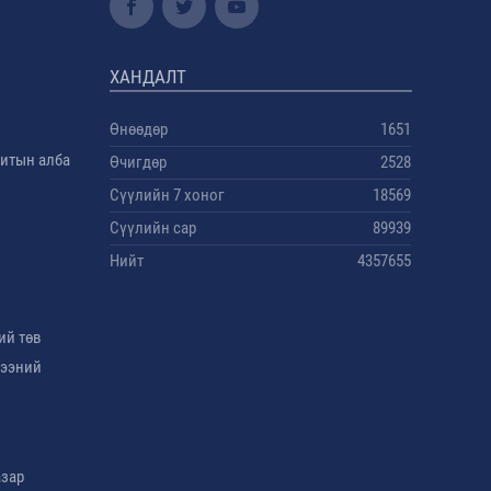
ХАНДАЛТ
Өнөөдөр
1651
дитын алба
Өчигдөр
2528
Сүүлийн 7 хоног
18569
Сүүлийн сар
89939
Нийт
4357655
ий төв
гээний
азар