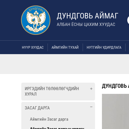
ДУНДГОВЬ АЙМАГ
АЛБАН ЁСНЫ ЦАХИМ ХУУДАС
НҮҮР ХУУДАС
АЙМГИЙН ТУХАЙ
НУТГИЙН УДИРДЛАГА
ДУНДГОВЬ 
ИРГЭДИЙН ТӨЛӨӨЛӨГЧДИЙН
ХУРАЛ
ЗАСАГ ДАРГА
Аймгийн Засаг дарга