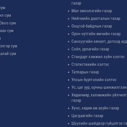
газар
сум
Мал эмнэлэгийн газар
ил сум
Нийгмийн даатгалын газар
Овоо сум
Онцгой байдлын газар
аан сум
Орон нутгийн өмчийн газар
м
Санхүүгийн хяналт, дотоод ау
элгэр сум
Соёл, урлагийн газар
алай сум
Стандарт хэмжил зүйн хэлтэс
Статистикийн хэлтэс
Татварын газар
Улсын бүртгэлийн хэлтэс
Ус, цаг уур, орчны шинжилгээн
Хөдөлмөр, халамжийн үйлчил
газар
Хүнс, хөдөө аж ахуйн газар
Цагдаагийн газар
Шүүхийн шийдвэр гүйцэтгэх г