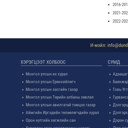
2016-20
2021-202
2022-20
И-мэйл: info@dundg
ХЭРЭГЦЭЭТ ХОЛБООС
СУМД
Монгол улсын их хурал
Адаацаг
Монгол улсын Ерөнхийлөгч
Баянжар
Монгол улсын засгийн газар
Говь-Уг
Монгол улсын Төрийн албаны зөвлөл
Гурванс
Монгол улсын авилгатай тэмцэх газар
Дэлгэрц
Аймгийн Иргэдийн төлөөлөгчдийн хурал
Дэлгэрх
Орон нутгийн хөгжлийн сан
Дэрэн с
Худалдан авах ажиллагааны цахим
Луус су