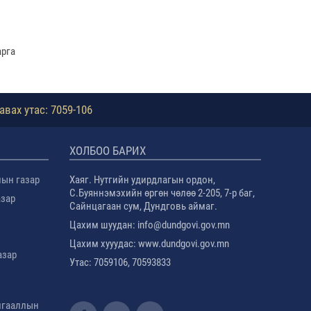
арга
авах утас: 7059-106
ХОЛБОО БАРИХ
лын газар
Хаяг. Нутгийн удирдлагын ордон,
С.Буяннэмэхийн өргөн чөлөө 2-205, 7-р баг,
азар
Сайнцагаан сум, Дундговь аймаг.
Цахим шуудан: info@dundgovi.gov.mn
Цахим хууудас: www.dundgovi.gov.mn
азар
Утас: 7059106, 70593833
амгааллын