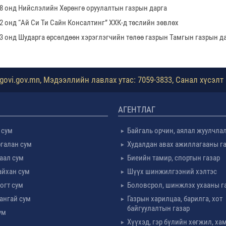
18 онд Нийслэлийн Хөрөнгө оруулалтын газрын дарга
2 онд “Ай Си Ти Сайн Консалтинг” ХХК-д төслийн зөвлөх
23 онд Шударга өрсөлдөөн хэрэглэгчийн төлөө газрын Тамгын газрын д
ovi.gov.mn, Мэдээллийн лавлах утас: 7059-3833, Санал хүсэлт 
АГЕНТЛАГ
 сум
Байгаль орчин, аялал жуулчла
галан сум
Худалдан авах ажиллагааны г
таал сум
Биеийн тамир, спортын газар
айхан сум
Шүүх шинжилгээний хэлтэс
огт сум
Боловсрол, шинжлэх ухааны г
ангай сум
Газрын харилцаа, барилга, хот
байгуулалтын газар
ум
Хүүхэд, гэр бүлийн хөгжил, х
м