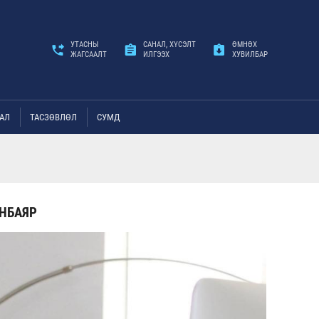
УТАСНЫ
САНАЛ, ХҮСЭЛТ
ӨМНӨХ
ЖАГСААЛТ
ИЛГЭЭХ
ХУВИЛБАР
АЛ
ТАСЗӨВЛӨЛ
СУМД
НБАЯР