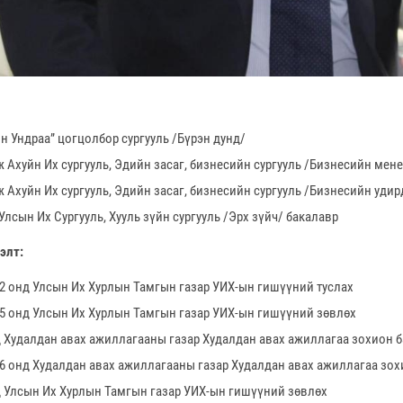
н Ундраа” цогцолбор сургууль /Бүрэн дунд/
ж Ахуйн Их сургууль, Эдийн засаг, бизнесийн сургууль /Бизнесийн мен
 Ахуйн Их сургууль, Эдийн засаг, бизнесийн сургууль /Бизнесийн удир
лсын Их Сургууль, Хууль зүйн сургууль /Эрх зүйч/ бакалавр
элт:
12 онд Улсын Их Хурлын Тамгын газар УИХ-ын гишүүний туслах
15 онд Улсын Их Хурлын Тамгын газар УИХ-ын гишүүний зөвлөх
д Худалдан авах ажиллагааны газар Худалдан авах ажиллагаа зохион 
16 онд Худалдан авах ажиллагааны газар Худалдан авах ажиллагаа зох
д Улсын Их Хурлын Тамгын газар УИХ-ын гишүүний зөвлөх