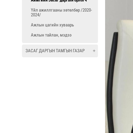
Аймгийн Засаг даргын орлогч
Үйл ажиллгааны хөтөлбөр /2020-
2024/
Ажлын цагийн хуваарь
Ажлын тайлан, мэдээ
ЗАСАГ ДАРГЫН ТАМГЫН ГАЗАР