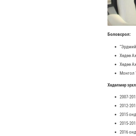
Боловсрол:
“Эрдмий
Хөдөө А
Хөдөө Аж
Монгол У
Хөдөлмөр эрхл
2007-20
2012-20
2015 он
2015-20
2016 он