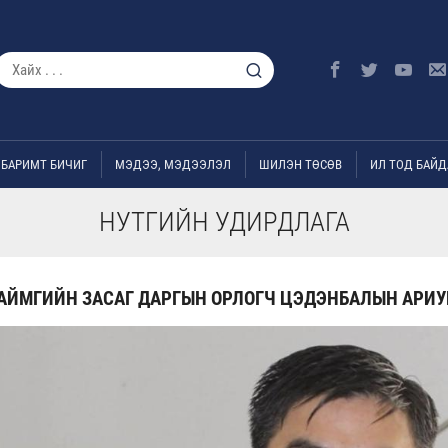
БАРИМТ БИЧИГ
МЭДЭЭ, МЭДЭЭЛЭЛ
ШИЛЭН ТӨСӨВ
ИЛ ТОД БАЙД
НУТГИЙН УДИРДЛАГА
АЙМГИЙН ЗАСАГ ДАРГЫН ОРЛОГЧ ЦЭДЭНБАЛЫН АРИУ