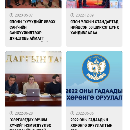
2023-05-07
2022-12-09
ЯПОНЫ "ХҮҮХДИЙГ ИВЭЭХ
ЯПОН УЛСЫН СТАНДАРТАД
САН"-ИЙН
НИЙЦСЭН 50 ШИРХЭГ ЦҮНХ
САНХҮҮЖИЛТЭЭР
ХАНДИВЛАЛАА.
ДУНДГОВЬ АЙМАГТ
ХЭРЭГЖҮҮЛЖ БУЙ ҮЙЛ
АЖИЛЛАГААНЫ МЭДЭЭЛЭЛ
2022-06-28
2022-06-06
“СЭРГЭЭГДЭХ ЭРЧИМ
2022 ОНЫ ГАДААДЫН
ХҮЧИЙГ НЭМЭГДҮҮЛЭХ
ХӨРӨНГӨ ОРУУЛАЛТЫН