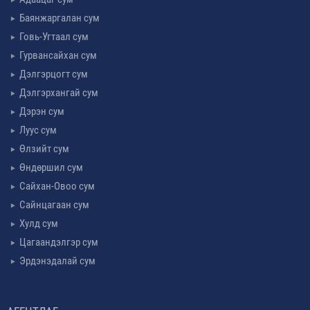
Баянжаргалан сум
Говь-Угтаал сум
Гурвансайхан сум
Дэлгэрцогт сум
Дэлгэрхангай сум
Дэрэн сум
Луус сум
Өлзийт сум
Өндөршил сум
Сайхан-Овоо сум
Сайнцагаан сум
Хулд сум
Цагаандэлгэр сум
Эрдэнэдалай сум