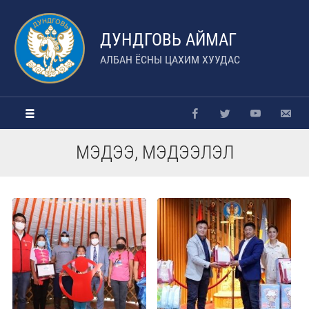
ДУНДГОВЬ АЙМАГ
АЛБАН ЁСНЫ ЦАХИМ ХУУДАС
МЭДЭЭ, МЭДЭЭЛЭЛ