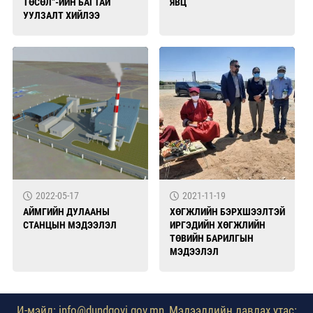
ТӨСӨЛ”-ИЙН БАГТАЙ
ЯВЦ
УУЛЗАЛТ ХИЙЛЭЭ
2022-05-17
2021-11-19
АЙМГИЙН ДУЛААНЫ
ХӨГЖЛИЙН БЭРХШЭЭЛТЭЙ
СТАНЦЫН МЭДЭЭЛЭЛ
ИРГЭДИЙН ХӨГЖЛИЙН
ТӨВИЙН БАРИЛГЫН
МЭДЭЭЛЭЛ
И-мэйл: info@dundgovi.gov.mn, Мэдээллийн лавлах утас: