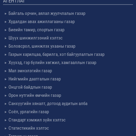
АГЕНТЛАГ
Байгаль орчин, аялал жуулчлалын газар
Худалдан авах ажиллагааны газар
Биеийн тамир, спортын газар
Шүүх шинжилгээний хэлтэс
Боловсрол, шинжлэх ухааны газар
Газрын харилцаа, барилга, хот байгуулалтын газар
Хүүхэд, гэр бүлийн хөгжил, хамгааллын газар
Мал эмнэлэгийн газар
Нийгмийн даатгалын газар
Онцгой байдлын газар
Орон нутгийн өмчийн газар
Санхүүгийн хяналт, дотоод аудитын алба
Соёл, урлагийн газар
Стандарт хэмжил зүйн хэлтэс
Статистикийн хэлтэс