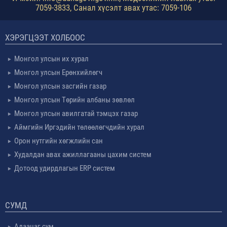
7059-3833, Санал хүсэлт авах утас: 7059-106
ХЭРЭГЦЭЭТ ХОЛБООС
Монгол улсын их хурал
Монгол улсын Ерөнхийлөгч
Монгол улсын засгийн газар
Монгол улсын Төрийн албаны зөвлөл
Монгол улсын авилгатай тэмцэх газар
Аймгийн Иргэдийн төлөөлөгчдийн хурал
Орон нутгийн хөгжлийн сан
Худалдан авах ажиллагааны цахим систем
Дотоод удирдлагын ERP систем
СУМД
Адаацаг сум