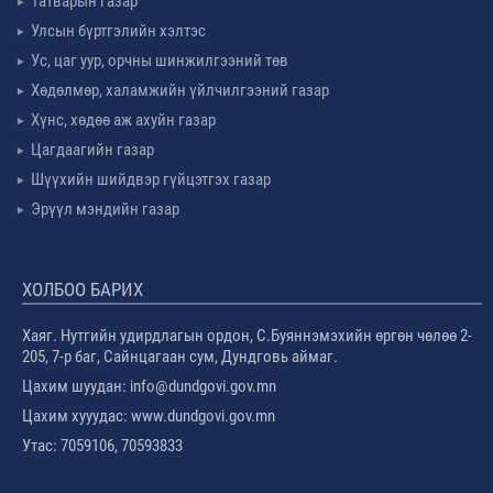
Татварын газар
Улсын бүртгэлийн хэлтэс
Ус, цаг уур, орчны шинжилгээний төв
Хөдөлмөр, халамжийн үйлчилгээний газар
Хүнс, хөдөө аж ахуйн газар
Цагдаагийн газар
Шүүхийн шийдвэр гүйцэтгэх газар
Эрүүл мэндийн газар
ХОЛБОО БАРИХ
Хаяг. Нутгийн удирдлагын ордон, С.Буяннэмэхийн өргөн чөлөө 2-
205, 7-р баг, Сайнцагаан сум, Дундговь аймаг.
Цахим шуудан: info@dundgovi.gov.mn
Цахим хууудас: www.dundgovi.gov.mn
Утас: 7059106, 70593833