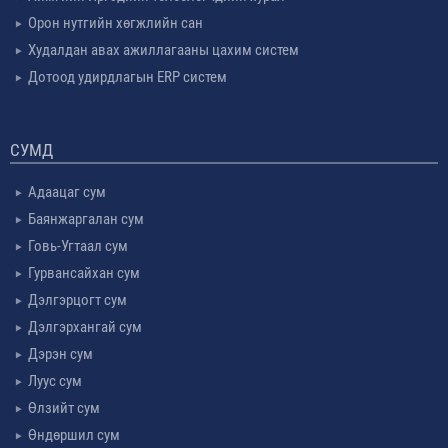
Орон нутгийн хөгжлийн сан
Худалдан авах ажиллагааны цахим систем
Дотоод удирдлагын ERP систем
СУМД
Адаацаг сум
Баянжаргалан сум
Говь-Угтаал сум
Гурвансайхан сум
Дэлгэрцогт сум
Дэлгэрхангай сум
Дэрэн сум
Луус сум
Өлзийт сум
Өндөршил сум