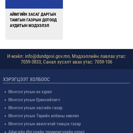
АЙМГИЙН ЗАСАГ ДАРГЫН
ТАМГЫН ГАЗРЫН ДОТООД
АУДИТЫН МЭДЭЭЛЭЛ
И-мэйл: info@dundgovi.gov.mn, Мэдээллийн лавлах утас:
7059-3833, Санал хүсэлт авах утас: 7059-106
ХЭРЭГЦЭЭТ ХОЛБООС
Монгол улсын их хурал
Монгол улсын Ерөнхийлөгч
Монгол улсын засгийн газар
Монгол улсын Төрийн албаны зөвлөл
Монгол улсын авилгатай тэмцэх газар
Аймгийн Иргэдийн төлөөлөгчдийн хурал