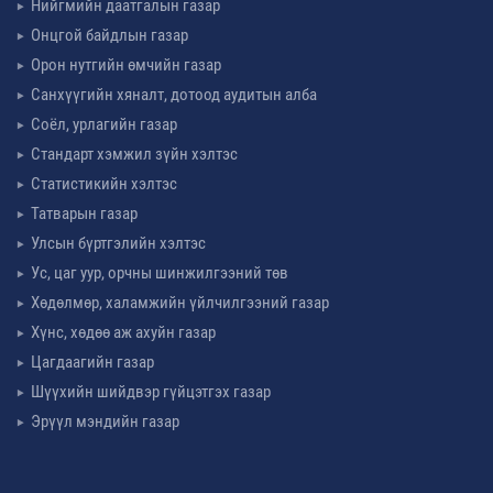
Нийгмийн даатгалын газар
Онцгой байдлын газар
Орон нутгийн өмчийн газар
Санхүүгийн хяналт, дотоод аудитын алба
Соёл, урлагийн газар
Стандарт хэмжил зүйн хэлтэс
Статистикийн хэлтэс
Татварын газар
Улсын бүртгэлийн хэлтэс
Ус, цаг уур, орчны шинжилгээний төв
Хөдөлмөр, халамжийн үйлчилгээний газар
Хүнс, хөдөө аж ахуйн газар
Цагдаагийн газар
Шүүхийн шийдвэр гүйцэтгэх газар
Эрүүл мэндийн газар