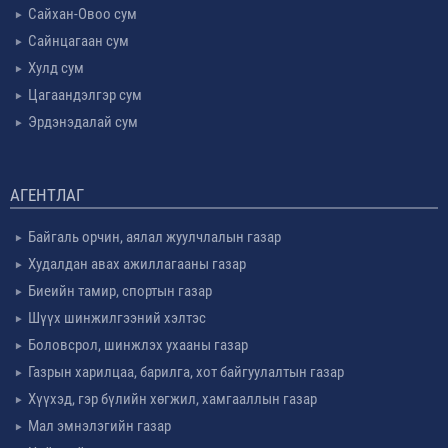
Сайхан-Овоо сум
Сайнцагаан сум
Хулд сум
Цагаандэлгэр сум
Эрдэнэдалай сум
АГЕНТЛАГ
Байгаль орчин, аялал жуулчлалын газар
Худалдан авах ажиллагааны газар
Биеийн тамир, спортын газар
Шүүх шинжилгээний хэлтэс
Боловсрол, шинжлэх ухааны газар
Газрын харилцаа, барилга, хот байгуулалтын газар
Хүүхэд, гэр бүлийн хөгжил, хамгааллын газар
Мал эмнэлэгийн газар