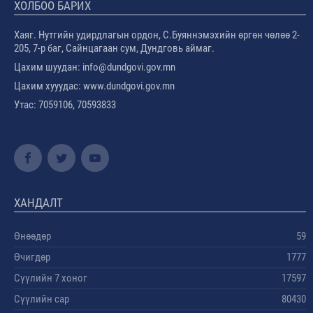
ХОЛБОО БАРИХ
Хаяг. Нутгийн удирдлагын ордон, С.Буяннэмэхийн өргөн чөлөө 2-
205, 7-р баг, Сайнцагаан сум, Дундговь аймаг.
Цахим шуудан: info@dundgovi.gov.mn
Цахим хууудас: www.dundgovi.gov.mn
Утас: 7059106, 70593833
ХАНДАЛТ
Өнөөдөр
59
Өчигдөр
1777
Сүүлийн 7 хоног
17597
Сүүлийн сар
80430