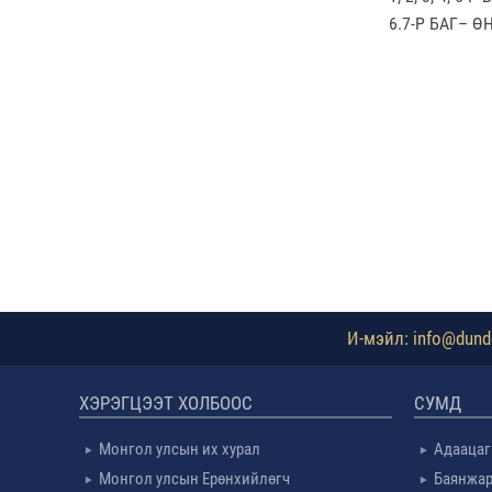
6.7-Р БАГ– Ө
И-мэйл: info@dundg
ХЭРЭГЦЭЭТ ХОЛБООС
СУМД
Монгол улсын их хурал
Адаацаг
Монгол улсын Ерөнхийлөгч
Баянжар