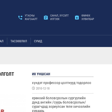
УТАСНЫ
САНАЛ, ХҮСЭЛТ
ӨМНӨХ
ЖАГСААЛТ
ИЛГЭЭХ
ХУВИЛБАР
АЛ
ТАСЗӨВЛӨЛ
СУМД
ОЛГОЛТ
ИХ УНШСАН
хүндэт профессор цолтнууд тодорлоо
2010-12-18
ерөнхий боловсролын сургуулийн
дунд ангийн /суурь боловсролын/
сурагчдад зориулсан теле хичээлийн
хуваарь