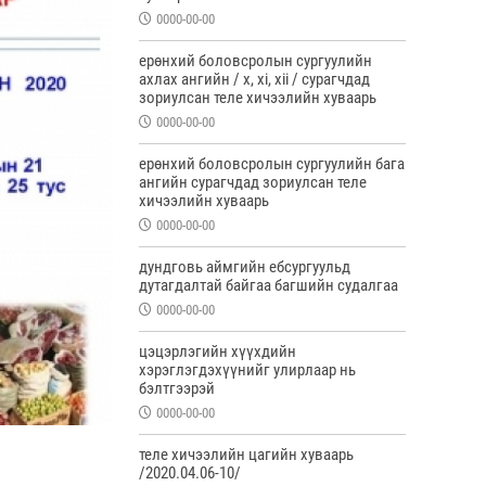
0000-00-00
ерөнхий боловсролын сургуулийн
ахлах ангийн / x, xi, xii / сурагчдад
зориулсан теле хичээлийн хуваарь
0000-00-00
ерөнхий боловсролын сургуулийн бага
ангийн сурагчдад зориулсан теле
хичээлийн хуваарь
0000-00-00
дундговь аймгийн ебсургуульд
дутагдалтай байгаа багшийн судалгаа
0000-00-00
цэцэрлэгийн хүүхдийн
хэрэглэгдэхүүнийг улирлаар нь
бэлтгээрэй
0000-00-00
теле хичээлийн цагийн хуваарь
/2020.04.06-10/