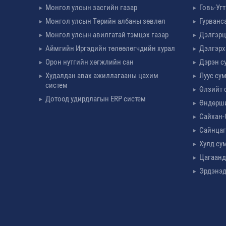
Монгол улсын засгийн газар
Говь-Уг
Монгол улсын Төрийн албаны зөвлөл
Гурванс
Монгол улсын авилгатай тэмцэх газар
Дэлгэрц
Аймгийн Иргэдийн төлөөлөгчдийн хурал
Дэлгэрх
Орон нутгийн хөгжлийн сан
Дэрэн с
Худалдан авах ажиллагааны цахим
Луус су
систем
Өлзийт 
Дотоод удирдлагын ERP систем
Өндөрш
Сайхан-
Сайнцаг
Хулд су
Цагаанд
Эрдэнэд