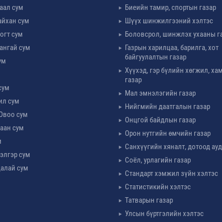
таал сум
Биеийн тамир, спортын газар
айхан сум
Шүүх шинжилгээний хэлтэс
огт сум
Боловсрол, шинжлэх ухааны г
ангай сум
Газрын харилцаа, барилга, хот
байгуулалтын газар
ум
Хүүхэд, гэр бүлийн хөгжил, х
м
газар
сум
Мал эмнэлэгийн газар
ил сум
Нийгмийн даатгалын газар
Овоо сум
Онцгой байдлын газар
аан сум
Орон нутгийн өмчийн газар
м
Санхүүгийн хяналт, дотоод ау
элгэр сум
Соёл, урлагийн газар
алай сум
Стандарт хэмжил зүйн хэлтэс
Статистикийн хэлтэс
Татварын газар
Улсын бүртгэлийн хэлтэс