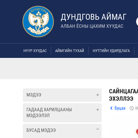
ДУНДГОВЬ АЙМАГ
АЛБАН ЁСНЫ ЦАХИМ ХУУДАС
НҮҮР ХУУДАС
АЙМГИЙН ТУХАЙ
НУТГИЙН УДИРДЛАГА
САЙНЦАГАА
МЭДЭЭ
ЭХЭЛЛЭЭ
Буцах
0
ГАДААД ХАРИЛЦААНЫ
МЭДЭЭЛЭЛ
БУСАД МЭДЭЭ