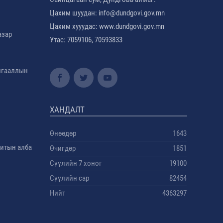
Цахим шуудан: info@dundgovi.gov.mn
Цахим хууудас: www.dundgovi.gov.mn
азар
Утас: 7059106, 70593833
амгааллын
ХАНДАЛТ
Өнөөдөр
1643
дитын алба
Өчигдөр
1851
Сүүлийн 7 хоног
19100
Сүүлийн сар
82454
Нийт
4363297