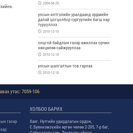
2004-06-20
хийнэ.
улсын илтгэлийн уралдаанд эрдмийн
далай цогцолбор сургуулийн багш нар
түрүүллээ
2010-12-18
онцгой байдлын газар ажиллах орчин
нөхцөлөө сайжрууллаа
2010-12-18
улсын шалгалтын тов гарлаа
2010-12-18
авах утас: 7059-106
ХОЛБОО БАРИХ
лын газар
Хаяг. Нутгийн удирдлагын ордон,
С.Буяннэмэхийн өргөн чөлөө 2-205, 7-р баг,
азар
Сайнцагаан сум, Дундговь аймаг.