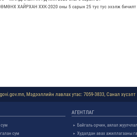
НӨМӨНХ ХАЙРХАН ХХК-2020 оны 5 сарын 25 тус тус эхэлж бичилт 
ovi.gov.mn, Мэдээллийн лавлах утас: 7059-3833, Санал хүсэлт 
АГЕНТЛАГ
 сум
Байгаль орчин, аялал жуулчла
галан сум
Худалдан авах ажиллагааны г