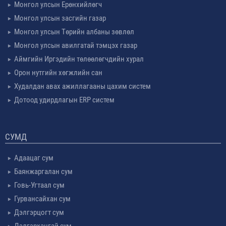
Монгол улсын Ерөнхийлөгч
Монгол улсын засгийн газар
Монгол улсын Төрийн албаны зөвлөл
Монгол улсын авилгатай тэмцэх газар
Аймгийн Иргэдийн төлөөлөгчдийн хурал
Орон нутгийн хөгжлийн сан
Худалдан авах ажиллагааны цахим систем
Дотоод удирдлагын ERP систем
СУМД
Адаацаг сум
Баянжаргалан сум
Говь-Угтаал сум
Гурвансайхан сум
Дэлгэрцогт сум