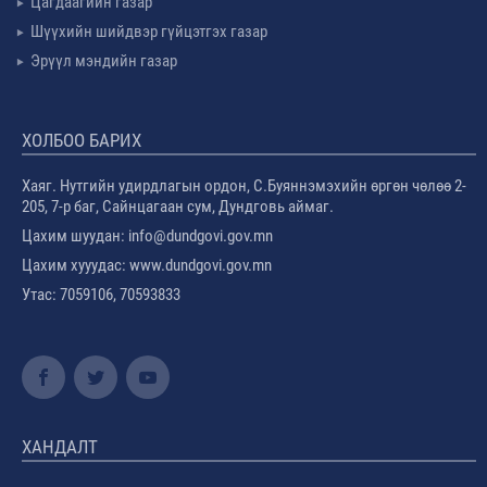
Цагдаагийн газар
Шүүхийн шийдвэр гүйцэтгэх газар
Эрүүл мэндийн газар
ХОЛБОО БАРИХ
Хаяг. Нутгийн удирдлагын ордон, С.Буяннэмэхийн өргөн чөлөө 2-
205, 7-р баг, Сайнцагаан сум, Дундговь аймаг.
Цахим шуудан: info@dundgovi.gov.mn
Цахим хууудас: www.dundgovi.gov.mn
Утас: 7059106, 70593833
ХАНДАЛТ