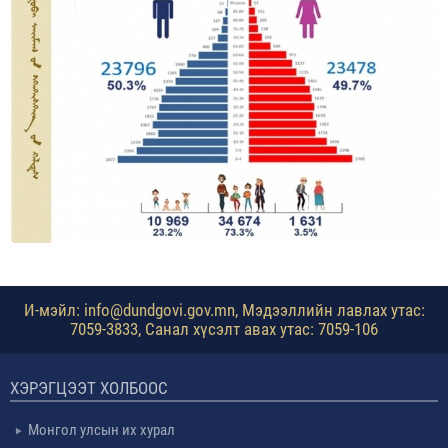
И-мэйл: info@dundgovi.gov.mn, Мэдээллийн лавлах утас:
7059-3833, Санал хүсэлт авах утас: 7059-106
ХЭРЭГЦЭЭТ ХОЛБООС
Монгол улсын их хурал