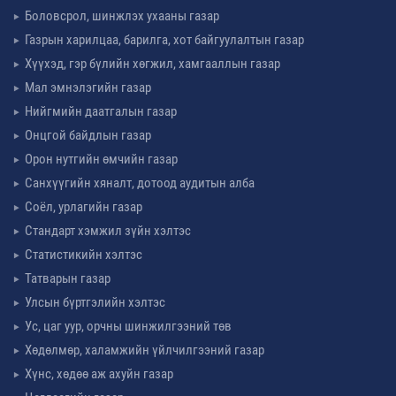
Боловсрол, шинжлэх ухааны газар
Газрын харилцаа, барилга, хот байгуулалтын газар
Хүүхэд, гэр бүлийн хөгжил, хамгааллын газар
Мал эмнэлэгийн газар
Нийгмийн даатгалын газар
Онцгой байдлын газар
Орон нутгийн өмчийн газар
Санхүүгийн хяналт, дотоод аудитын алба
Соёл, урлагийн газар
Стандарт хэмжил зүйн хэлтэс
Статистикийн хэлтэс
Татварын газар
Улсын бүртгэлийн хэлтэс
Ус, цаг уур, орчны шинжилгээний төв
Хөдөлмөр, халамжийн үйлчилгээний газар
Хүнс, хөдөө аж ахуйн газар