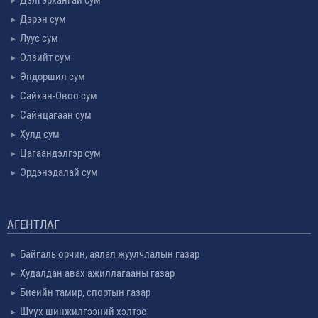
Дэлгэрхангай сум
Дэрэн сум
Луус сум
Өлзийт сум
Өндөршил сум
Сайхан-Овоо сум
Сайнцагаан сум
Хулд сум
Цагаандэлгэр сум
Эрдэнэдалай сум
АГЕНТЛАГ
Байгаль орчин, аялал жуулчлалын газар
Худалдан авах ажиллагааны газар
Биеийн тамир, спортын газар
Шүүх шинжилгээний хэлтэс