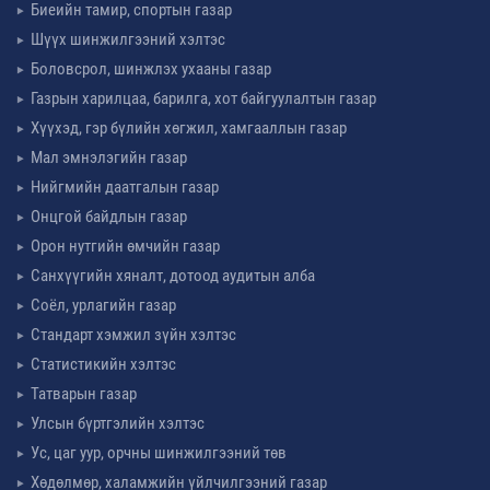
Биеийн тамир, спортын газар
Шүүх шинжилгээний хэлтэс
Боловсрол, шинжлэх ухааны газар
Газрын харилцаа, барилга, хот байгуулалтын газар
Хүүхэд, гэр бүлийн хөгжил, хамгааллын газар
Мал эмнэлэгийн газар
Нийгмийн даатгалын газар
Онцгой байдлын газар
Орон нутгийн өмчийн газар
Санхүүгийн хяналт, дотоод аудитын алба
Соёл, урлагийн газар
Стандарт хэмжил зүйн хэлтэс
Статистикийн хэлтэс
Татварын газар
Улсын бүртгэлийн хэлтэс
Ус, цаг уур, орчны шинжилгээний төв
Хөдөлмөр, халамжийн үйлчилгээний газар