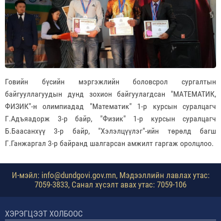
Говийн бүсийн мэргэжлийн боловсрол сургалтын
байгууллагуудын дунд зохион байгуулагдсан "MAТЕМАТИК,
ФИЗИК"-н олимпиадад "Математик" 1-р курсын суралцагч
Г.Адъяадорж 3-р байр, "Физик" 1-р курсын суралцагч
Б.Баасанхүү 3-р байр, "Хэлэлцүүлэг"-ийн төрөлд багш
Г.Ганжаргал 3-р байранд шалгарсан амжилт гаргаж
оролцлоо.
И-мэйл: info@dundgovi.gov.mn, Мэдээллийн лавлах утас:
7059-3833, Санал хүсэлт авах утас: 7059-106
ХЭРЭГЦЭЭТ ХОЛБООС