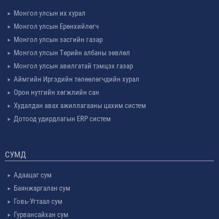
Монгол улсын их хурал
Монгол улсын Ерөнхийлөгч
Монгол улсын засгийн газар
Монгол улсын Төрийн албаны зөвлөл
Монгол улсын авилгатай тэмцэх газар
Аймгийн Иргэдийн төлөөлөгчдийн хурал
Орон нутгийн хөгжлийн сан
Худалдан авах ажиллагааны цахим систем
Дотоод удирдлагын ERP систем
СУМД
Адаацаг сум
Баянжаргалан сум
Говь-Угтаал сум
Гурвансайхан сум