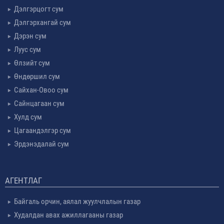
Дэлгэрцогт сум
Дэлгэрхангай сум
Дэрэн сум
Луус сум
Өлзийт сум
Өндөршил сум
Сайхан-Овоо сум
Сайнцагаан сум
Хулд сум
Цагаандэлгэр сум
Эрдэнэдалай сум
АГЕНТЛАГ
Байгаль орчин, аялал жуулчлалын газар
Худалдан авах ажиллагааны газар