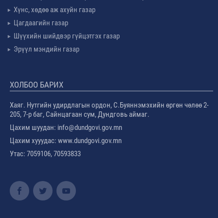
Хүнс, хөдөө аж ахуйн газар
Цагдаагийн газар
Шүүхийн шийдвэр гүйцэтгэх газар
Эрүүл мэндийн газар
ХОЛБОО БАРИХ
Хаяг. Нутгийн удирдлагын ордон, С.Буяннэмэхийн өргөн чөлөө 2-
205, 7-р баг, Сайнцагаан сум, Дундговь аймаг.
Цахим шуудан: info@dundgovi.gov.mn
Цахим хууудас: www.dundgovi.gov.mn
Утас: 7059106, 70593833