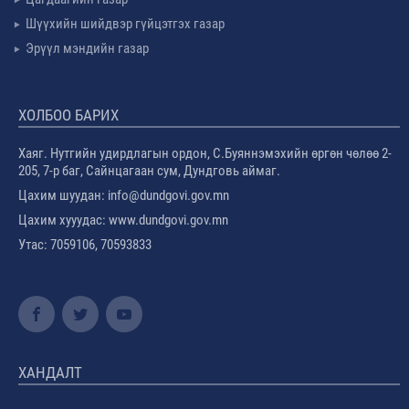
Шүүхийн шийдвэр гүйцэтгэх газар
Эрүүл мэндийн газар
ХОЛБОО БАРИХ
Хаяг. Нутгийн удирдлагын ордон, С.Буяннэмэхийн өргөн чөлөө 2-
205, 7-р баг, Сайнцагаан сум, Дундговь аймаг.
Цахим шуудан: info@dundgovi.gov.mn
Цахим хууудас: www.dundgovi.gov.mn
Утас: 7059106, 70593833
ХАНДАЛТ