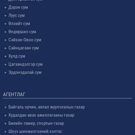
Дэрэн сум
Луус сум
Өлзийт сум
Өндөршил сум
Сайхан-Овоо сум
Сайнцагаан сум
Хулд сум
Цагаандэлгэр сум
Эрдэнэдалай сум
АГЕНТЛАГ
Байгаль орчин, аялал жуулчлалын газар
Худалдан авах ажиллагааны газар
Биеийн тамир, спортын газар
Шүүх шинжилгээний хэлтэс