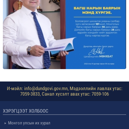
И-мэйл: info@dundgovi.gov.mn, Мэдээллийн лавлах утас:
7059-3833, Санал хүсэлт авах утас: 7059-106
ХЭРЭГЦЭЭТ ХОЛБООС
Монгол улсын их хурал