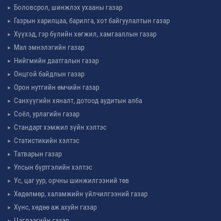
Боловсрол, шинжлэх ухааны газар
Газрын харилцаа, барилга, хот байгуулалтын газар
Хүүхэд, гэр бүлийн хөгжил, хамгааллын газар
Мал эмнэлэгийн газар
Нийгмийн даатгалын газар
Онцгой байдлын газар
Орон нутгийн өмчийн газар
Санхүүгийн хяналт, дотоод аудитын алба
Соёл, урлагийн газар
Стандарт хэмжил зүйн хэлтэс
Статистикийн хэлтэс
Татварын газар
Улсын бүртгэлийн хэлтэс
Ус, цаг уур, орчны шинжилгээний төв
Хөдөлмөр, халамжийн үйлчилгээний газар
Хүнс, хөдөө аж ахуйн газар
Цагдаагийн газар