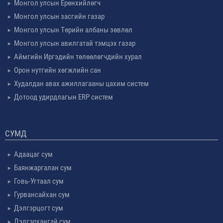
Монгол улсын Ерөнхийлөгч
Монгол улсын засгийн газар
Монгол улсын Төрийн албаны зөвлөл
Монгол улсын авилгатай тэмцэх газар
Аймгийн Иргэдийн төлөөлөгчдийн хурал
Орон нутгийн хөгжлийн сан
Худалдан авах ажиллагааны цахим систем
Дотоод удирдлагын ERP систем
СУМД
Адаацаг сум
Баянжаргалан сум
Говь-Угтаал сум
Гурвансайхан сум
Дэлгэрцогт сум
Дэлгэрхангай сум