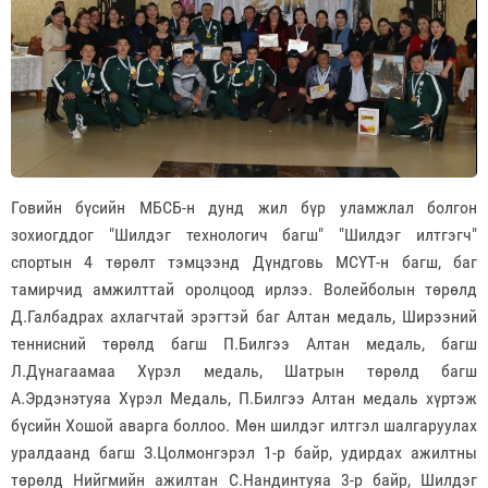
Говийн бүсийн МБСБ-н дунд жил бүр уламжлал болгон
зохиогддог "Шилдэг технологич багш" "Шилдэг илтгэгч"
спортын 4 төрөлт тэмцээнд Дүндговь МСҮТ-н багш, баг
тамирчид амжилттай оролцоод ирлээ. Волейболын төрөлд
Д.Галбадрах ахлагчтай эрэгтэй баг Алтан медаль, Ширээний
теннисний төрөлд багш П.Билгээ Алтан медаль, багш
Л.Дүнагаамаа Хүрэл медаль, Шатрын төрөлд багш
А.Эрдэнэтуяа
Хүрэл Медаль, П.Билгээ Алтан медаль хүртэж
бүсийн Хошой аварга боллоо. Мөн шилдэг илтгэл шалгаруулах
уралдаанд багш З.Цолмонгэрэл 1-р байр, удирдах ажилтны
төрөлд Нийгмийн ажилтан С.Нандинтуяа 3-р байр, Шилдэг