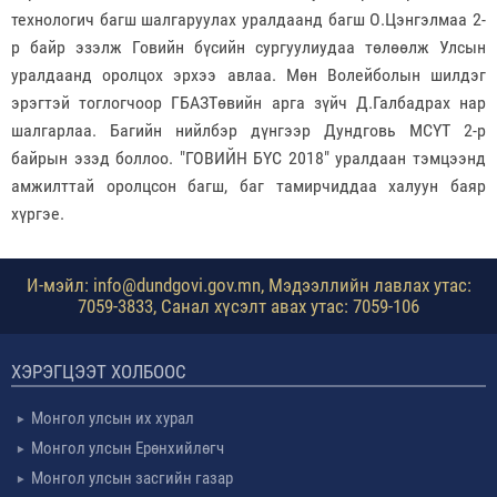
технологич багш шалгаруулах уралдаанд багш О.Цэнгэлмаа 2-
р байр эзэлж Говийн бүсийн сургуулиудаа төлөөлж Улсын
уралдаанд оролцох эрхээ авлаа. Мөн Волейболын шилдэг
эрэгтэй тоглогчоор ГБАЗТөвийн арга зүйч Д.Галбадрах нар
шалгарлаа. Багийн нийлбэр дүнгээр Дундговь МСҮТ 2-р
байрын эзэд боллоо. "ГОВИЙН БҮС 2018" уралдаан тэмцээнд
амжилттай оролцсон багш, баг тамирчиддаа халуун баяр
хүргэе.
И-мэйл: info@dundgovi.gov.mn, Мэдээллийн лавлах утас:
7059-3833, Санал хүсэлт авах утас: 7059-106
ХЭРЭГЦЭЭТ ХОЛБООС
Монгол улсын их хурал
Монгол улсын Ерөнхийлөгч
Монгол улсын засгийн газар