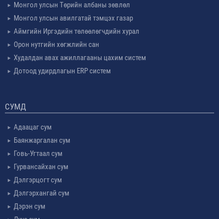
Монгол улсын Төрийн албаны зөвлөл
Монгол улсын авилгатай тэмцэх газар
Аймгийн Иргэдийн төлөөлөгчдийн хурал
Орон нутгийн хөгжлийн сан
Худалдан авах ажиллагааны цахим систем
Дотоод удирдлагын ERP систем
СУМД
Адаацаг сум
Баянжаргалан сум
Говь-Угтаал сум
Гурвансайхан сум
Дэлгэрцогт сум
Дэлгэрхангай сум
Дэрэн сум