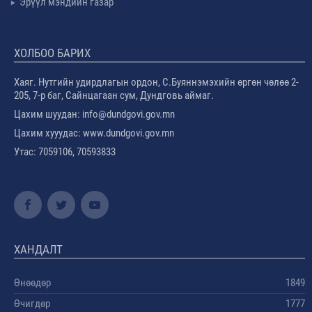
Эрүүл мэндийн газар
ХОЛБОО БАРИХ
Хаяг. Нутгийн удирдлагын ордон, С.Буяннэмэхийн өргөн чөлөө 2-
205, 7-р баг, Сайнцагаан сум, Дундговь аймаг.
Цахим шуудан: info@dundgovi.gov.mn
Цахим хууудас: www.dundgovi.gov.mn
Утас: 7059106, 70593833
ХАНДАЛТ
Өнөөдөр
1849
Өчигдөр
1777