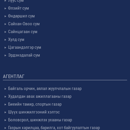
Луус сум
Өлзийт сум
Өндөршил сум
Сайхан-Овоо сум
Сайнцагаан сум
Хулд сум
Цагаандэлгэр сум
Эрдэнэдалай сум
АГЕНТЛАГ
Байгаль орчин, аялал жуулчлалын газар
Худалдан авах ажиллагааны газар
Биеийн тамир, спортын газар
Шүүх шинжилгээний хэлтэс
Боловсрол, шинжлэх ухааны газар
Газрын харилцаа, барилга, хот байгуулалтын газар