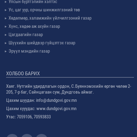
Улсын бүртгэлийн хэлтэс
Ус, цаг уур, орчны шинжилгээний төв
Хөдөлмөр, халамжийн үйлчилгээний газар
Хүнс, хөдөө аж ахуйн газар
Цагдаагийн газар
Шүүхийн шийдвэр гүйцэтгэх газар
Эрүүл мэндийн газар
ХОЛБОО БАРИХ
Хаяг. Нутгийн удирдлагын ордон, С.Буяннэмэхийн өргөн чөлөө 2-
205, 7-р баг, Сайнцагаан сум, Дундговь аймаг.
Цахим шуудан: info@dundgovi.gov.mn
Цахим хууудас: www.dundgovi.gov.mn
Утас: 7059106, 70593833