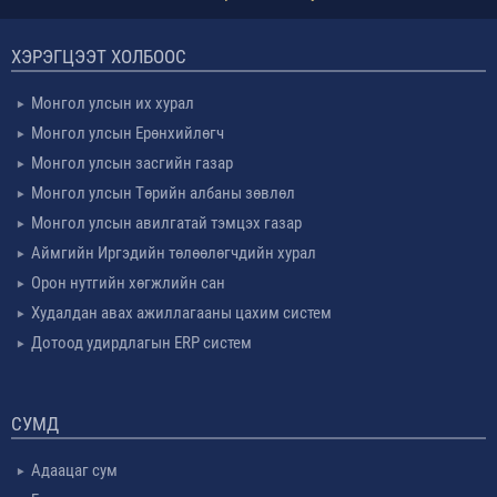
ХЭРЭГЦЭЭТ ХОЛБООС
Монгол улсын их хурал
Монгол улсын Ерөнхийлөгч
Монгол улсын засгийн газар
Монгол улсын Төрийн албаны зөвлөл
Монгол улсын авилгатай тэмцэх газар
Аймгийн Иргэдийн төлөөлөгчдийн хурал
Орон нутгийн хөгжлийн сан
Худалдан авах ажиллагааны цахим систем
Дотоод удирдлагын ERP систем
СУМД
Адаацаг сум