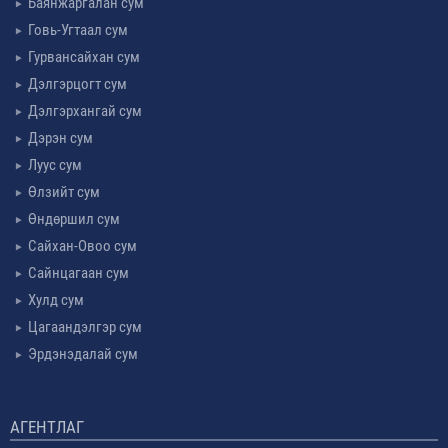
Баянжаргалан сум
Говь-Угтаал сум
Гурвансайхан сум
Дэлгэрцогт сум
Дэлгэрхангай сум
Дэрэн сум
Луус сум
Өлзийт сум
Өндөршил сум
Сайхан-Овоо сум
Сайнцагаан сум
Хулд сум
Цагаандэлгэр сум
Эрдэнэдалай сум
АГЕНТЛАГ