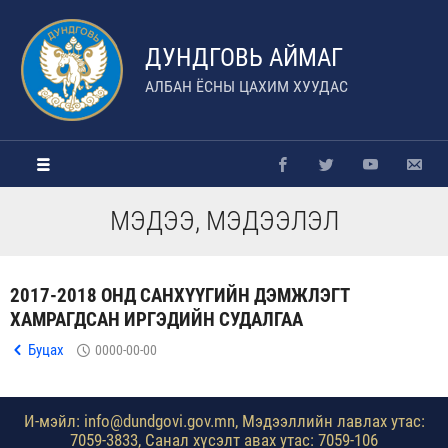
ДУНДГОВЬ АЙМАГ
АЛБАН ЁСНЫ ЦАХИМ ХУУДАС
МЭДЭЭ, МЭДЭЭЛЭЛ
2017-2018 ОНД САНХҮҮГИЙН ДЭМЖЛЭГТ
ХАМРАГДСАН ИРГЭДИЙН СУДАЛГАА
Буцах
0000-00-00
И-мэйл: info@dundgovi.gov.mn, Мэдээллийн лавлах утас:
7059-3833, Санал хүсэлт авах утас: 7059-106