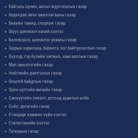
Байгаль орчин, аялал жуулчлалын газар
Худалдан авах ажиллагааны газар
Биеийн тамир, спортын газар
Шүүх шинжилгээний хэлтэс
Боловсрол, шинжлэх ухааны газар
Газрын харилцаа, барилга, хот байгуулалтын газар
Хүүхэд, гэр бүлийн хөгжил, хамгааллын газар
Мал эмнэлэгийн газар
Нийгмийн даатгалын газар
Онцгой байдлын газар
Орон нутгийн өмчийн газар
Санхүүгийн хяналт, дотоод аудитын алба
Соёл, урлагийн газар
Стандарт хэмжил зүйн хэлтэс
Статистикийн хэлтэс
Татварын газар