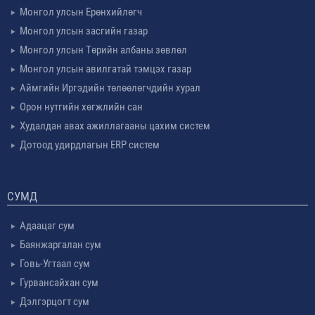
Монгол улсын Ерөнхийлөгч
Монгол улсын засгийн газар
Монгол улсын Төрийн албаны зөвлөл
Монгол улсын авилгатай тэмцэх газар
Аймгийн Иргэдийн төлөөлөгчдийн хурал
Орон нутгийн хөгжлийн сан
Худалдан авах ажиллагааны цахим систем
Дотоод удирдлагын ERP систем
СУМД
Адаацаг сум
Баянжаргалан сум
Говь-Угтаал сум
Гурвансайхан сум
Дэлгэрцогт сум