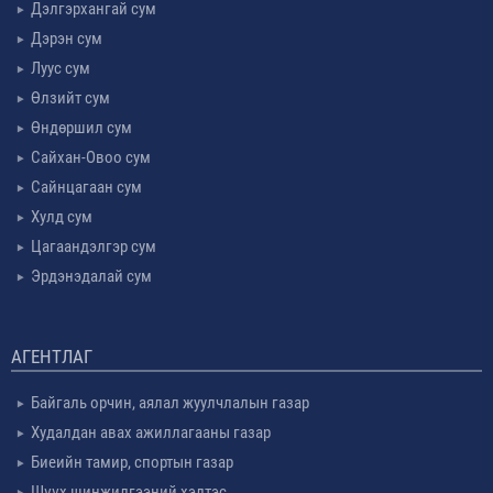
Дэлгэрхангай сум
Дэрэн сум
Луус сум
Өлзийт сум
Өндөршил сум
Сайхан-Овоо сум
Сайнцагаан сум
Хулд сум
Цагаандэлгэр сум
Эрдэнэдалай сум
АГЕНТЛАГ
Байгаль орчин, аялал жуулчлалын газар
Худалдан авах ажиллагааны газар
Биеийн тамир, спортын газар
Шүүх шинжилгээний хэлтэс