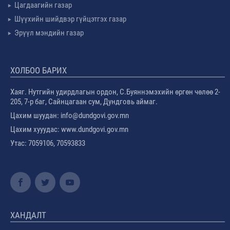
Цагдаагийн газар
Шүүхийн шийдвэр гүйцэтгэх газар
Эрүүл мэндийн газар
ХОЛБОО БАРИХ
Хаяг. Нутгийн удирдлагын ордон, С.Буяннэмэхийн өргөн чөлөө 2-
205, 7-р баг, Сайнцагаан сум, Дундговь аймаг.
Цахим шуудан: info@dundgovi.gov.mn
Цахим хууудас: www.dundgovi.gov.mn
Утас: 7059106, 70593833
ХАНДАЛТ