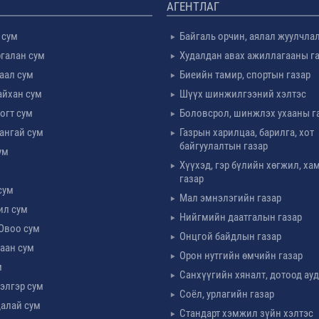
АГЕНТЛАГ
 сум
Байгаль орчин, аялал жуулчла
галан сум
Худалдан авах ажиллагааны г
таал сум
Биеийн тамир, спортын газар
айхан сум
Шүүх шинжилгээний хэлтэс
огт сум
Боловсрол, шинжлэх ухааны г
ангай сум
Газрын харилцаа, барилга, хот
байгуулалтын газар
ум
Хүүхэд, гэр бүлийн хөгжил, х
м
газар
сум
Мал эмнэлэгийн газар
ил сум
Нийгмийн даатгалын газар
Овоо сум
Онцгой байдлын газар
аан сум
Орон нутгийн өмчийн газар
м
Санхүүгийн хяналт, дотоод ау
элгэр сум
Соёл, урлагийн газар
алай сум
Стандарт хэмжил зүйн хэлтэс