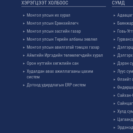
ХЭРЭГЦЭЭТ ХОЛБООС
СУМД
Монгол улсын их хурал
Адаацаг
Монгол улсын Ерөнхийлөгч
Баянжар
Монгол улсын засгийн газар
Говь-Уг
Монгол улсын Төрийн албаны зөвлөл
Гурванс
Монгол улсын авилгатай тэмцэх газар
Дэлгэрц
Аймгийн Иргэдийн төлөөлөгчдийн хурал
Дэлгэрх
Орон нутгийн хөгжлийн сан
Дэрэн с
Худалдан авах ажиллагааны цахим
Луус су
систем
Өлзийт 
Дотоод удирдлагын ERP систем
Өндөрш
Сайхан-
Сайнцаг
Хулд су
Цагаанд
Эрдэнэд