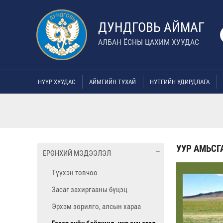
ДУНДГОВЬ АЙМАГ
АЛБАН ЁСНЫ ЦАХИМ ХУУДАС
НҮҮР ХУУДАС
АЙМГИЙН ТУХАЙ
НУТГИЙН УДИРДЛАГА
УУР АМЬСГ
ЕРӨНХИЙ МЭДЭЭЛЭЛ
Түүхэн товчоо
Засаг захиргааны бүцэц
Эрхэм зорилго, алсын хараа