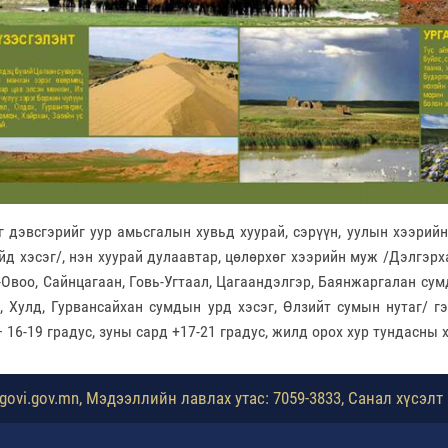
г дэвсгэрийг уур амьсгалын хувьд хуурай, сэрүүн, уулын хээрий
йд хэсэг/, нэн хуурай дулаавтар, цөлөрхөг хээрийн муж /Дэлгэрх
-Овоо, Сайнцагаан, Говь-Угтаал, Цагаандэлгэр, Баянжаргалан сум
, Хулд, Гурвансайхан сумдын урд хэсэг, Өлзийт сумын нутаг/ 
 16-19 градус, зуны сард +17-21 градус, жилд орох хур тундасны 
ovi.gov.mn, Мэдээллийн лавлах утас: 7059-3833, Санал хүсэлт 