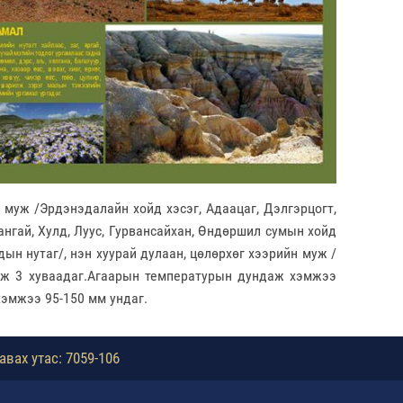
н муж /Эрдэнэдалайн хойд хэсэг, Адаацаг, Дэлгэрцогт,
ангай, Хулд, Луус, Гурвансайхан, Өндөршил сумын хойд
дын нутаг/, нэн хуурай дулаан, цөлөрхөг хээрийн муж /
гэж 3 хуваадаг.Агаарын температурын дундаж хэмжээ
хэмжээ 95-150 мм ундаг.
авах утас: 7059-106