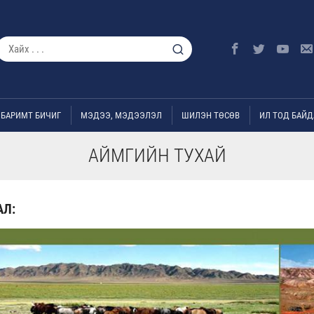
БАРИМТ БИЧИГ
МЭДЭЭ, МЭДЭЭЛЭЛ
ШИЛЭН ТӨСӨВ
ИЛ ТОД БАЙД
АЙМГИЙН ТУХАЙ
АЛ: