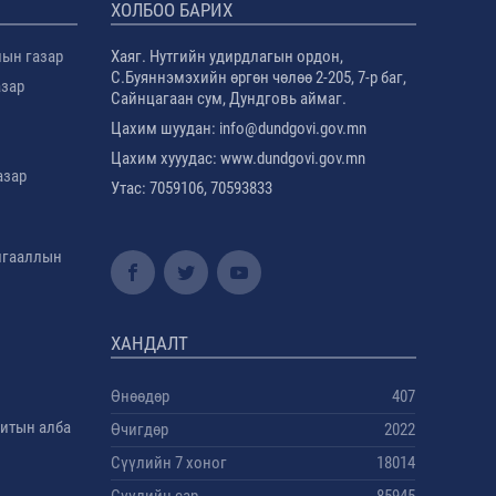
ХОЛБОО БАРИХ
лын газар
Хаяг. Нутгийн удирдлагын ордон,
С.Буяннэмэхийн өргөн чөлөө 2-205, 7-р баг,
азар
Сайнцагаан сум, Дундговь аймаг.
Цахим шуудан: info@dundgovi.gov.mn
Цахим хууудас: www.dundgovi.gov.mn
азар
Утас: 7059106, 70593833
амгааллын
ХАНДАЛТ
Өнөөдөр
407
дитын алба
Өчигдөр
2022
Сүүлийн 7 хоног
18014