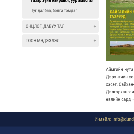
Газар зүйн байршил, уур амьсгал
Туг далбаа, бэлгэ тэмдэг
ОНЦЛОГ, ДАВУУ ТАЛ
ТООН МЭДЭЭЛЭЛ
Аймгийн нута
Дэрэнгийн хо
хэсэг, Сайхан
Дэлгэрхангай
өвлийн сард –
И-мэйл: info@dundg