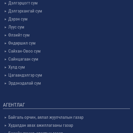
Дэлгэрцогт сум
Дэлгэрхангай сум
Дэрэн сум
Луус сум
Өлзийт сум
Өндөршил сум
Сайхан-Овоо сум
Сайнцагаан сум
Хулд сум
Цагаандэлгэр сум
Эрдэнэдалай сум
АГЕНТЛАГ
Байгаль орчин, аялал жуулчлалын газар
Худалдан авах ажиллагааны газар