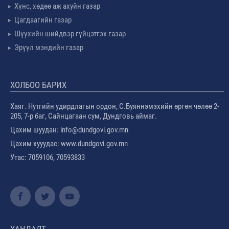
Хүнс, хөдөө аж ахуйн газар
Цагдаагийн газар
Шүүхийн шийдвэр гүйцэтгэх газар
Эрүүл мэндийн газар
ХОЛБОО БАРИХ
Хаяг. Нутгийн удирдлагын ордон, С.Буяннэмэхийн өргөн чөлөө 2-
205, 7-р баг, Сайнцагаан сум, Дундговь аймаг.
Цахим шуудан: info@dundgovi.gov.mn
Цахим хууудас: www.dundgovi.gov.mn
Утас: 7059106, 70593833