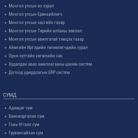
Монгол улсын их хурал
Монгол улсын Ерөнхийлөгч
Монгол улсын засгийн газар
Монгол улсын Төрийн албаны зөвлөл
Монгол улсын авилгатай тэмцэх газар
Аймгийн Иргэдийн төлөөлөгчдийн хурал
Орон нутгийн хөгжлийн сан
Худалдан авах ажиллагааны цахим систем
Дотоод удирдлагын ERP систем
СУМД
Адаацаг сум
Баянжаргалан сум
Говь-Угтаал сум
Гурвансайхан сум