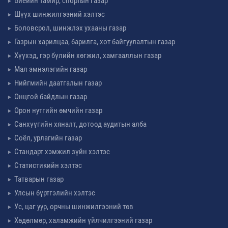
Биеийн тамир, спортын газар
Шүүх шинжилгээний хэлтэс
Боловсрол, шинжлэх ухааны газар
Газрын харилцаа, барилга, хот байгуулалтын газар
Хүүхэд, гэр бүлийн хөгжил, хамгааллын газар
Мал эмнэлэгийн газар
Нийгмийн даатгалын газар
Онцгой байдлын газар
Орон нутгийн өмчийн газар
Санхүүгийн хяналт, дотоод аудитын алба
Соёл, урлагийн газар
Стандарт хэмжил зүйн хэлтэс
Статистикийн хэлтэс
Татварын газар
Улсын бүртгэлийн хэлтэс
Ус, цаг уур, орчны шинжилгээний төв
Хөдөлмөр, халамжийн үйлчилгээний газар