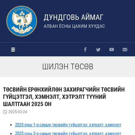
ДУНДГОВЬ АЙМАГ
АЛБАН ЁСНЫ ЦАХИМ ХУУДАС
ШИЛЭН ТӨСӨВ
ТӨСВИЙН ЕРӨНХИЙЛӨН ЗАХИРАГЧИЙН ТӨСВИЙН
ГҮЙЦЭТГЭЛ, ХЭМНЭЛТ, ХЭТРЭЛТ ТҮҮНИЙ
ШАЛТГААН 2025 ОН
2025-02-24
2025 оны 1-р сарын төсвийн гүйцэтгэл, хэтрэлт, хэмнэлт
2025 оны 2-р сарын төсвийн гүйцэтгэл, хэтрэлт, хэмнэлт