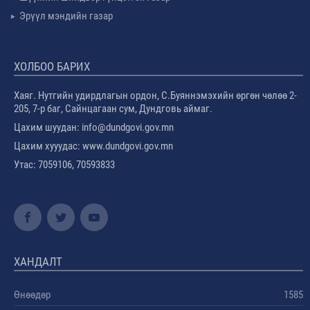
Эрүүл мэндийн газар
ХОЛБОО БАРИХ
Хаяг. Нутгийн удирдлагын ордон, С.Буяннэмэхийн өргөн чөлөө 2-
205, 7-р баг, Сайнцагаан сум, Дундговь аймаг.
Цахим шуудан: info@dundgovi.gov.mn
Цахим хууудас: www.dundgovi.gov.mn
Утас: 7059106, 70593833
ХАНДАЛТ
Өнөөдөр
1585