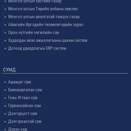
Монгол улсын засгийн газар
Монгол улсын Төрийн албаны зөвлөл
Монгол улсын авилгатай тэмцэх газар
Аймгийн Иргэдийн төлөөлөгчдийн хурал
Орон нутгийн хөгжлийн сан
Худалдан авах ажиллагааны цахим систем
Дотоод удирдлагын ERP систем
СУМД
Адаацаг сум
Баянжаргалан сум
Говь-Угтаал сум
Гурвансайхан сум
Дэлгэрцогт сум
Дэлгэрхангай сум
Дэрэн сум