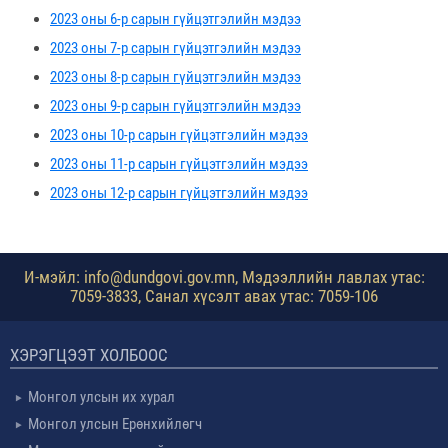
2023 оны 6-р сарын гүйцэтгэлийн мэдээ
2023 оны 7-р сарын гүйцэтгэлийн мэдээ
2023 оны 8-р сарын гүйцэтгэлийн мэдээ
2023 оны 9-р сарын гүйцэтгэлийн мэдээ
2023 оны 10-р сарын гүйцэтгэлийн мэдээ
2023 оны 11-р сарын гүйцэтгэлийн мэдээ
2023 оны 12-р сарын гүйцэтгэлийн мэдээ
И-мэйл: info@dundgovi.gov.mn, Мэдээллийн лавлах утас:
7059-3833, Санал хүсэлт авах утас: 7059-106
ХЭРЭГЦЭЭТ ХОЛБООС
Монгол улсын их хурал
Монгол улсын Ерөнхийлөгч