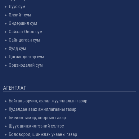
Луус сум
Өлзийт сум
Өндөршил сум
Сайхан-Овоо сум
Сайнцагаан сум
Хулд сум
Цагаандэлгэр сум
Эрдэнэдалай сум
АГЕНТЛАГ
Байгаль орчин, аялал жуулчлалын газар
Худалдан авах ажиллагааны газар
Биеийн тамир, спортын газар
Шүүх шинжилгээний хэлтэс
Боловсрол, шинжлэх ухааны газар