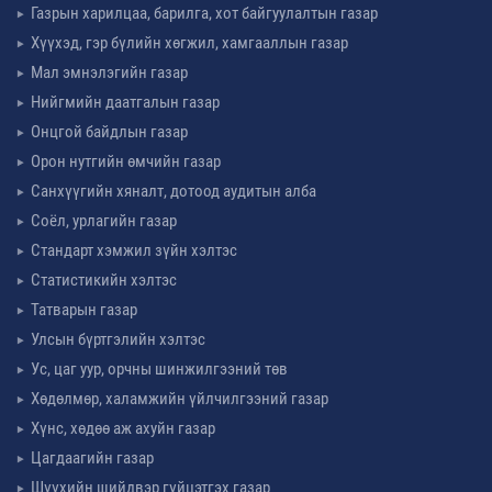
Газрын харилцаа, барилга, хот байгуулалтын газар
Хүүхэд, гэр бүлийн хөгжил, хамгааллын газар
Мал эмнэлэгийн газар
Нийгмийн даатгалын газар
Онцгой байдлын газар
Орон нутгийн өмчийн газар
Санхүүгийн хяналт, дотоод аудитын алба
Соёл, урлагийн газар
Стандарт хэмжил зүйн хэлтэс
Статистикийн хэлтэс
Татварын газар
Улсын бүртгэлийн хэлтэс
Ус, цаг уур, орчны шинжилгээний төв
Хөдөлмөр, халамжийн үйлчилгээний газар
Хүнс, хөдөө аж ахуйн газар
Цагдаагийн газар
Шүүхийн шийдвэр гүйцэтгэх газар