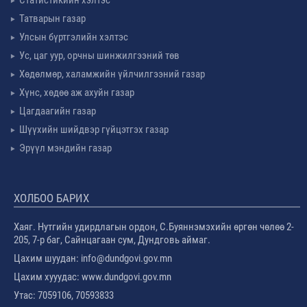
Статистикийн хэлтэс
Татварын газар
Улсын бүртгэлийн хэлтэс
Ус, цаг уур, орчны шинжилгээний төв
Хөдөлмөр, халамжийн үйлчилгээний газар
Хүнс, хөдөө аж ахуйн газар
Цагдаагийн газар
Шүүхийн шийдвэр гүйцэтгэх газар
Эрүүл мэндийн газар
ХОЛБОО БАРИХ
Хаяг. Нутгийн удирдлагын ордон, С.Буяннэмэхийн өргөн чөлөө 2-
205, 7-р баг, Сайнцагаан сум, Дундговь аймаг.
Цахим шуудан: info@dundgovi.gov.mn
Цахим хууудас: www.dundgovi.gov.mn
Утас: 7059106, 70593833