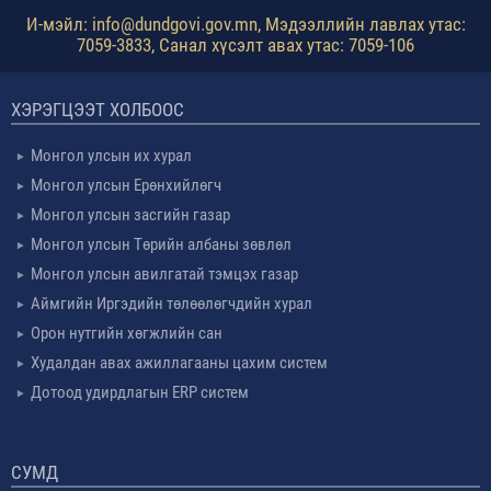
И-мэйл: info@dundgovi.gov.mn, Мэдээллийн лавлах утас:
7059-3833, Санал хүсэлт авах утас: 7059-106
ХЭРЭГЦЭЭТ ХОЛБООС
Монгол улсын их хурал
Монгол улсын Ерөнхийлөгч
Монгол улсын засгийн газар
Монгол улсын Төрийн албаны зөвлөл
Монгол улсын авилгатай тэмцэх газар
Аймгийн Иргэдийн төлөөлөгчдийн хурал
Орон нутгийн хөгжлийн сан
Худалдан авах ажиллагааны цахим систем
Дотоод удирдлагын ERP систем
СУМД