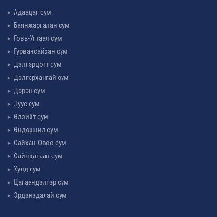
Адаацаг сум
Баянжаргалан сум
Говь-Угтаал сум
Гурвансайхан сум
Дэлгэрцогт сум
Дэлгэрхангай сум
Дэрэн сум
Луус сум
Өлзийт сум
Өндөршил сум
Сайхан-Овоо сум
Сайнцагаан сум
Хулд сум
Цагаандэлгэр сум
Эрдэнэдалай сум