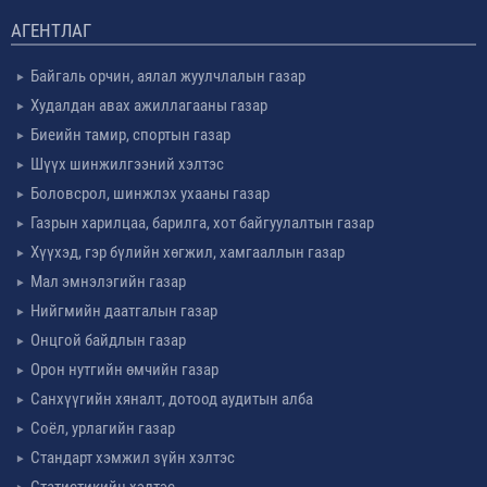
АГЕНТЛАГ
Байгаль орчин, аялал жуулчлалын газар
Худалдан авах ажиллагааны газар
Биеийн тамир, спортын газар
Шүүх шинжилгээний хэлтэс
Боловсрол, шинжлэх ухааны газар
Газрын харилцаа, барилга, хот байгуулалтын газар
Хүүхэд, гэр бүлийн хөгжил, хамгааллын газар
Мал эмнэлэгийн газар
Нийгмийн даатгалын газар
Онцгой байдлын газар
Орон нутгийн өмчийн газар
Санхүүгийн хяналт, дотоод аудитын алба
Соёл, урлагийн газар
Стандарт хэмжил зүйн хэлтэс