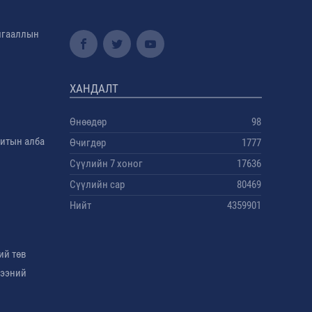
амгааллын
ХАНДАЛТ
Өнөөдөр
98
дитын алба
Өчигдөр
1777
Сүүлийн 7 хоног
17636
Сүүлийн сар
80469
Нийт
4359901
ий төв
гээний