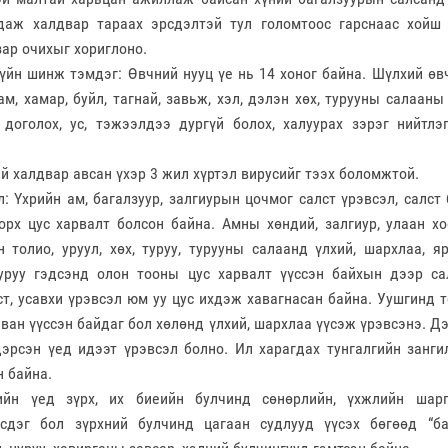
даж халдвар тараах эрсдэлтэй тул голомтоос гарснаас хойш 
зар очихыг хориглоно.
н шинж тэмдэг: Өвчний нууц үе нь 14 хоног байна. Шүлхий өв
м, хамар, буйл, тагнай, завьж, хэл, дэлэн хөх, турууны салааны
 доголох, ус, тэжээлдээ дургүй болох, халуурах зэрэг нийтл
й халдвар авсан үхэр 3 жил хүртэл вирусийг тээх боломжтой.
: Үхрийн ам, багалзуур, залгиурын цочмог салст үрэвсэл, салст 
орх цус харвалт болсон байна. Амны хөндий, залгиур, улаан хо
н толио, уруул, хөх, туруу, турууны салаанд үлхий, шархлаа, я
уруу гэдсэнд олон тооны цус харвалт үүссэн байхын дээр са
лст, усавхи үрэвсэл юм уу цус ихдэж хавагнасан байна. Уушгинд
аван үүссэн байдаг бол хөлөнд үлхий, шархлаа үүсэж үрэвсэнэ. Д
дэрсэн үед идээт үрэвсэл болно. Ил харагдах тунгалгийн занги
н байна.
ийн үед зүрх, их биеийн булчинд сөнөрлийн, үхжлийн шарг
үсдэг бол зүрхний булчинд цагаан судлууд үүсэх бөгөөд “б