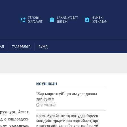
УТАСНЫ
САНАЛ, ХҮСЭЛТ
ӨМНӨХ
ЖАГСААЛТ
ИЛГЭЭХ
ХУВИЛБАР
АЛ
ТАСЗӨВЛӨЛ
СУМД
ИХ УНШСАН
"бид мартахгүй" цахим уралдааны
удирдамж
2020-03-20
ун-урт, Асгат,
иргэн бүрийг жилд нэг удаа “эрүүл
нд оношлогдсон
мэндийн урьдчилан сэргийлэх, эрт
илрүүлгийн үзлэг”-т үнэ төлбөргүй
илт хөдөлгөөн