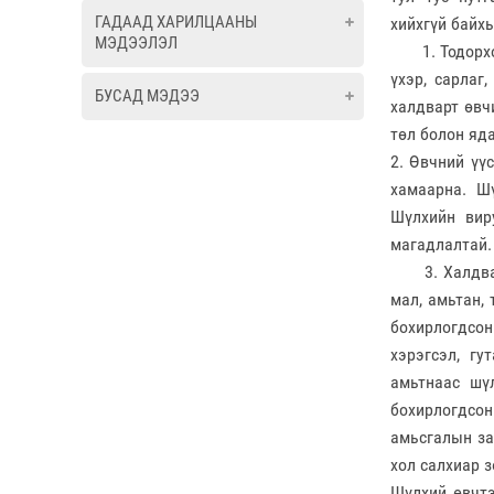
ГАДААД ХАРИЛЦААНЫ
хийхгүй байх
МЭДЭЭЛЭЛ
1. Тодорхойл
үхэр, сарлаг,
БУСАД МЭДЭЭ
халдварт өвч
төл болон яд
2. Өвчний үү
хамаарна. Ш
Шүлхийн вир
магадлалтай.
3. Халдвар 
мал, амьтан, 
бохирлогдсон 
хэрэгсэл, гу
амьтнаас шү
бохирлогдсо
амьсгалын за
хол салхиар 
Шүлхий өвчтэ