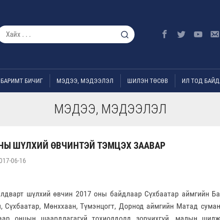
БАРИМТ БИЧИГ
МЭДЭЭ, МЭДЭЭЛЭЛ
ШИЛЭН ТӨСӨВ
ИЛ ТОД БАЙД
МЭДЭЭ, МЭДЭЭЛЭЛ
ТНЫ ШҮЛХИЙ ӨВЧИНТЭЙ ТЭМЦЭХ ЗААВАР
017-06-16
лдварт шүлхий өвчин 2017 оны байдлаар Сүхбаатар аймгийн Бару
, Сүхбаатар, Мөнххаан, Түмэнцогт, Дорнод аймгийн Матад сума
гаар онцын шаардлагагүй тохиолдолд зорчихгүй, малын шилж