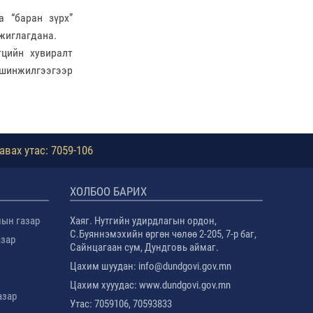
а “баран зүрх”
ажиглагдана.
тцийн хувиралт
 шинжилгээгээр
авах утас: 7059-106
ХОЛБОО БАРИХ
лын газар
Хаяг. Нутгийн удирдлагын ордон,
С.Буяннэмэхийн өргөн чөлөө 2-205, 7-р баг,
азар
Сайнцагаан сум, Дундговь аймаг.
Цахим шуудан: info@dundgovi.gov.mn
Цахим хууудас: www.dundgovi.gov.mn
азар
Утас: 7059106, 70593833