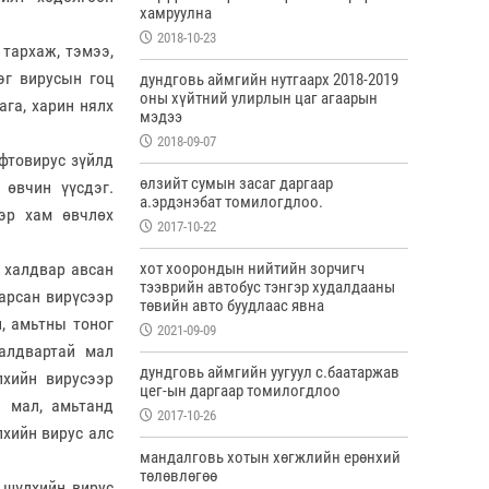
хамруулна
2018-10-23
тархаж, тэмээ,
эг
вирусын гоц
дундговь аймгийн нутгаарх 2018-2019
оны хүйтний улирлын цаг агаарын
ага, харин нялх
мэдээ
2018-09-07
Афтовирус зүйлд
өлзийт сумын засаг даргаар
 өвчин үүсдэг.
а.эрдэнэбат томилогдлоо.
эр хам өвчлөх
2017-10-22
 халдвар авсан
хот хоорондын нийтийн зорчигч
тээврийн автобус тэнгэр худалдааны
гарсан вирүсээр
төвийн авто буудлаас явна
л, амьтны тоног
2021-09-09
халдвартай мал
дундговь аймгийн уугуул с.баатаржав
хийн вирусээр
цег-ын даргаар томилогдлоо
н мал, амьтанд
2017-10-26
лхийн вирус алс
мандалговь хотын хөгжлийн ерөнхий
төлөвлөгөө
 шүлхийн вирус