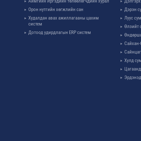
Аймгийн Иргэдийн төлөөлөгчдийн хурал
Дэлгэрх
Орон нутгийн хөгжлийн сан
Дэрэн с
Худалдан авах ажиллагааны цахим
Луус су
систем
Өлзийт 
Дотоод удирдлагын ERP систем
Өндөрш
Сайхан-
Сайнцаг
Хулд су
Цагаанд
Эрдэнэд