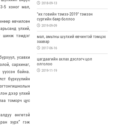
2018-09-13
3-5 хоног мал,
"их говийн тэмээ-2019" тэмээн
сүргийн баяр боллоо
чнөөр өвчилсөн
2019-09-09
 арьсанд үлхий,
эг шинж тэмдэг
мал, амьтны шүлхий өвчинтэй тэмцэх
заавар
2017-06-16
бүрхүүл, усавхи
цагдаагийн ахлах дэслэгч цол
олголоо
олой, сархинаг,
2019-11-19
р үүссэн байна.
лст бүрхүүлийн
 тогтонгишнолын
элэн дээр үлхий
лаа томорч цус
алдуу өнгөтэй
аран зүрх” гэж