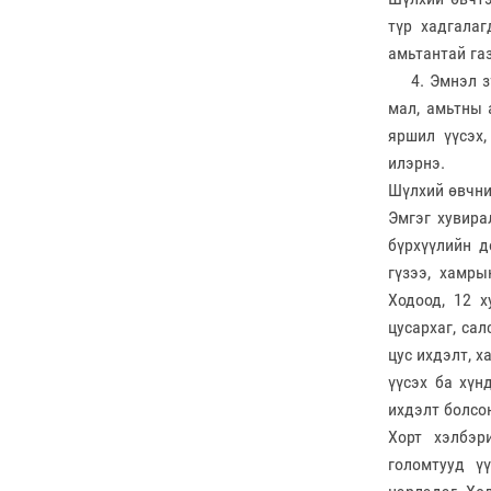
түр хадгалаг
амьтантай га
4. Эмнэл зүй
мал, амьтны а
яршил үүсэх,
илэрнэ.
Шүлхий өвчни
Эмгэг хувирал
бүрхүүлийн д
гүзээ, хамры
Ходоод, 12 х
цусархаг, са
цус ихдэлт, х
үүсэх ба хүн
ихдэлт болсо
Хорт хэлбэр
голомтууд ү