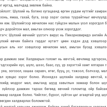
ыг иргэд, малчдад зөвлөж байна.
олт: Шүлхий нь богино хугацаанд өргөн уудам нутгийг хамран 
 хонь, ямаа, гахай, буга, зээр зэрэг салаа туурайтныг өвчлүүлд
ин юм. Шүлхийгээр өвчилсөн нас гүйцсэн малын үхэл хорогдол б
арч доройтсон мал, амьтан олноор үхэж хорогддог.
сгэгч: Шүлхий өвчнийг үүсгэгч вирус нь Пикорновиридэ ангийн 
үлхий өвчин байнга гардаг нутагт цөөн хэдэн дэд хэвшлээр
усын аль нэг хэвшлээр өвчилсөн мал, амьтан бусад хэвшлэ
дамжих зам: Халдварын голомт нь өвчтэй, өвчлөөд эдгэрсэн,
тэдгээрийн нус, шүлс, шээс, баас, сүү, үр зэрэгтэй хамт ялгаран 
уяа, зогсоол, хашаа саравч, өтөг, бууц, ус, тэжээл, бэлчээр, ма
тал хувцас зэрэг болно. Ихэнхдээ шүлхийн халдвар өвчтэй, 
лхийд мэдрэг мал, амьтанд шууд хавьтлын замаар болон шүл
н зүйлээр дамжин тархах бөгөөд өвчний голомтод ойр байса
маар халдаж болно. Чийглэг, бүрхэг, хүйтэн цаг агаартай үед шү
зөөгдөн халдварлах боломжтой.
й малтай харьцан ажиллаж байсан хүний багалзуурын салсанд