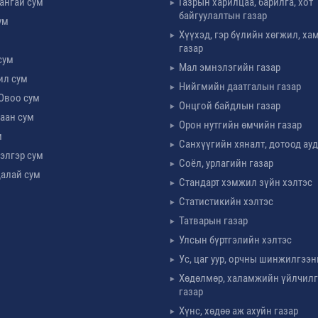
ангай сум
Газрын харилцаа, барилга, хот
байгуулалтын газар
ум
Хүүхэд, гэр бүлийн хөгжил, х
м
газар
сум
Мал эмнэлэгийн газар
ил сум
Нийгмийн даатгалын газар
Овоо сум
Онцгой байдлын газар
аан сум
Орон нутгийн өмчийн газар
м
Санхүүгийн хяналт, дотоод ау
элгэр сум
Соёл, урлагийн газар
алай сум
Стандарт хэмжил зүйн хэлтэс
Статистикийн хэлтэс
Татварын газар
Улсын бүртгэлийн хэлтэс
Ус, цаг уур, орчны шинжилгээн
Хөдөлмөр, халамжийн үйлчил
газар
Хүнс, хөдөө аж ахуйн газар