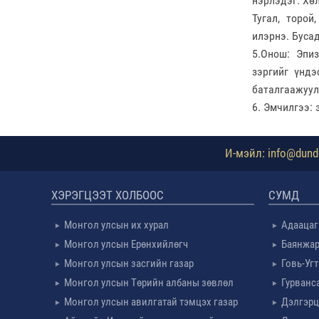
нэрлэдэг. Хөл
Тугал, торой
илэрнэ. Буса
5.Онош: Эпи
зэргийг үнд
баталгаажуул
6. Эмчилгээ: 
И-мэйл: info@dundg
ХЭРЭГЦЭЭТ ХОЛБООС
СУМД
Монгол улсын их хурал
Адаацаг
Монгол улсын Ерөнхийлөгч
Баянжар
Монгол улсын засгийн газар
Говь-Уг
Монгол улсын Төрийн албаны зөвлөл
Гурванс
Монгол улсын авилгатай тэмцэх газар
Дэлгэрц