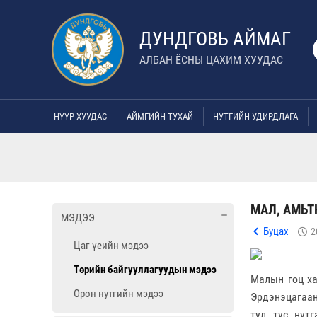
ДУНДГОВЬ АЙМАГ
АЛБАН ЁСНЫ ЦАХИМ ХУУДАС
НҮҮР ХУУДАС
АЙМГИЙН ТУХАЙ
НУТГИЙН УДИРДЛАГА
МАЛ, АМЬ
МЭДЭЭ
Буцах
2
Цаг үеийн мэдээ
Төрийн байгууллагуудын мэдээ
Малын гоц ха
Орон нутгийн мэдээ
Эрдэнэцагаан
тул тус нут