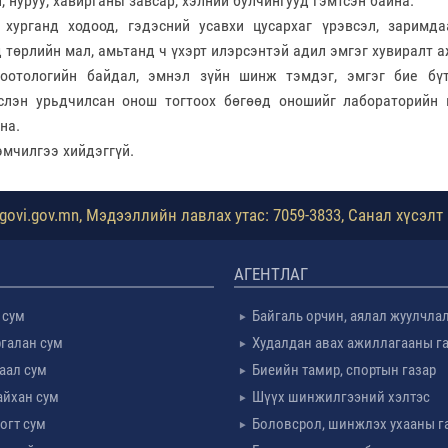
, нуруу, хавирганы завсар, хэлний булчингууд гэмтсэн байна.
, хурганд ходоод, гэдэсний усавхи цусархаг үрэвсэл, заримда
д төрлийн мал, амьтанд ч үхэрт илэрсэнтэй адил эмгэг хувиралт 
зоотологийн байдал, эмнэл зүйн шинж тэмдэг, эмгэг бие бү
эслэн урьдчилсан онош тогтоох бөгөөд оношийг лабораторийн
на.
эмчилгээ хийдэггүй.
ovi.gov.mn, Мэдээллийн лавлах утас: 7059-3833, Санал хүсэлт 
АГЕНТЛАГ
 сум
Байгаль орчин, аялал жуулчла
галан сум
Худалдан авах ажиллагааны г
таал сум
Биеийн тамир, спортын газар
айхан сум
Шүүх шинжилгээний хэлтэс
огт сум
Боловсрол, шинжлэх ухааны г