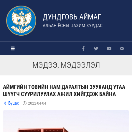
ДУНДГОВЬ АЙМАГ
АЛБАН ЁСНЫ ЦАХИМ ХУУДАС
МЭДЭЭ, МЭДЭЭЛЭЛ
АЙМГИЙН ТӨВИЙН НАМ ДАРАЛТЫН ЗУУХАНД УТАА
ШҮҮГЧ СУУРИЛУУЛАХ АЖИЛ ХИЙГДЭЖ БАЙНА
Буцах
2022-04-04