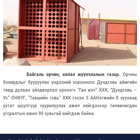
Байгаль орчин, аялал жуулчлалын газар.
Орчны
бохирдлыг бууруулах үндэсний хорооноос Дундговь аймгийн
төвд дулаан үйлдвэрлэл эрхлэгч "Ган илч" ХХК, “Дундговь –
Ус” ОНӨҮГ, "Тэвшийн говь" ХХК гэсэн 3 ААНэгжийн 8 зууханд
уутат шүүлтүүр суурилуулах ажил хийгдэхээр төлөвлөгдөн
угсралтын ажил 90 хувьтай хийгдэж байна.