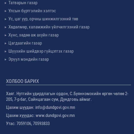
Татварын газар
Улсын бүртгэлийн хэлтэс
Ус, цаг уур, орчны шинжилгээний төв
Хөдөлмөр, халамжийн үйлчилгээний газар
Хүнс, хөдөө аж ахуйн газар
Цагдаагийн газар
Шүүхийн шийдвэр гүйцэтгэх газар
Эрүүл мэндийн газар
ХОЛБОО БАРИХ
Хаяг. Нутгийн удирдлагын ордон, С.Буяннэмэхийн өргөн чөлөө 2-
205, 7-р баг, Сайнцагаан сум, Дундговь аймаг.
Цахим шуудан: info@dundgovi.gov.mn
Цахим хууудас: www.dundgovi.gov.mn
Утас: 7059106, 70593833