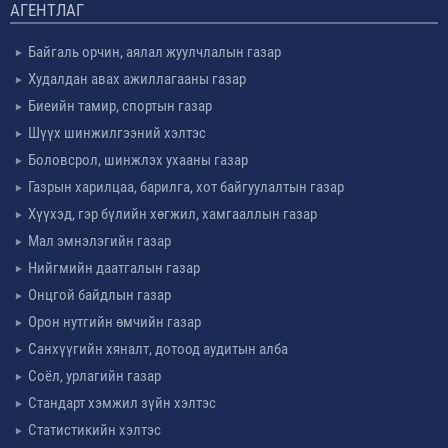
АГЕНТЛАГ
Байгаль орчин, аялал жуулчлалын газар
Худалдан авах ажиллагааны газар
Биеийн тамир, спортын газар
Шүүх шинжилгээний хэлтэс
Боловсрол, шинжлэх ухааны газар
Газрын харилцаа, барилга, хот байгуулалтын газар
Хүүхэд, гэр бүлийн хөгжил, хамгааллын газар
Мал эмнэлэгийн газар
Нийгмийн даатгалын газар
Онцгой байдлын газар
Орон нутгийн өмчийн газар
Санхүүгийн хяналт, дотоод аудитын алба
Соёл, урлагийн газар
Стандарт хэмжил зүйн хэлтэс
Статистикийн хэлтэс