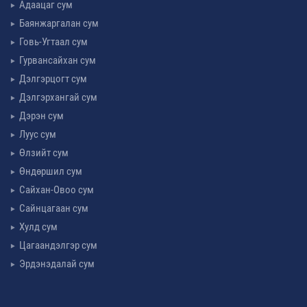
Адаацаг сум
Баянжаргалан сум
Говь-Угтаал сум
Гурвансайхан сум
Дэлгэрцогт сум
Дэлгэрхангай сум
Дэрэн сум
Луус сум
Өлзийт сум
Өндөршил сум
Сайхан-Овоо сум
Сайнцагаан сум
Хулд сум
Цагаандэлгэр сум
Эрдэнэдалай сум