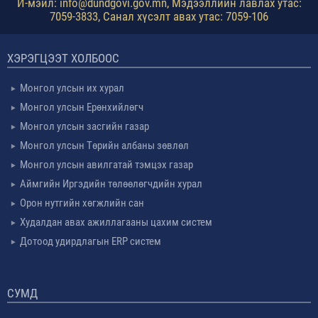
И-мэйл: info@dundgovi.gov.mn, Мэдээллийн лавлах утас:
7059-3833, Санал хүсэлт авах утас: 7059-106
ХЭРЭГЦЭЭТ ХОЛБООС
Монгол улсын их хурал
Монгол улсын Ерөнхийлөгч
Монгол улсын засгийн газар
Монгол улсын Төрийн албаны зөвлөл
Монгол улсын авилгатай тэмцэх газар
Аймгийн Иргэдийн төлөөлөгчдийн хурал
Орон нутгийн хөгжлийн сан
Худалдан авах ажиллагааны цахим систем
Дотоод удирдлагын ERP систем
СУМД