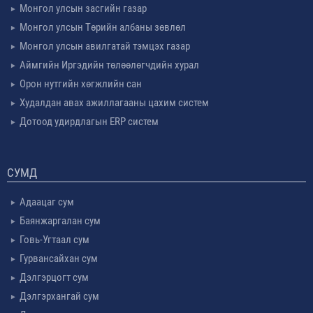
Монгол улсын засгийн газар
Монгол улсын Төрийн албаны зөвлөл
Монгол улсын авилгатай тэмцэх газар
Аймгийн Иргэдийн төлөөлөгчдийн хурал
Орон нутгийн хөгжлийн сан
Худалдан авах ажиллагааны цахим систем
Дотоод удирдлагын ERP систем
СУМД
Адаацаг сум
Баянжаргалан сум
Говь-Угтаал сум
Гурвансайхан сум
Дэлгэрцогт сум
Дэлгэрхангай сум