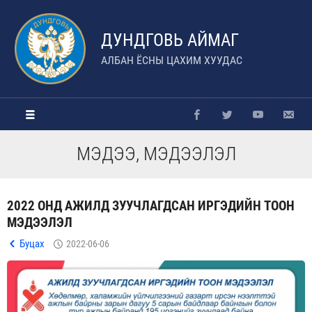
ДУНДГОВЬ АЙМАГ
АЛБАН ЁСНЫ ЦАХИМ ХУУДАС
МЭДЭЭ, МЭДЭЭЛЭЛ
2022 ОНД АЖИЛД ЗУУЧЛАГДСАН ИРГЭДИЙН ТООН
МЭДЭЭЛЭЛ
Буцах
2022-06-06