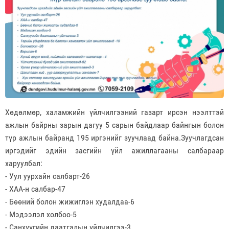
Хөдөлмөр, халамжийн үйлчилгээний газарт ирсэн нээлттэй
ажлын байрны зарын дагуу 5 сарын байдлаар байнгын болон
түр ажлын байранд 195 иргэнийг зуучлаад байна.Зуучлагдсан
иргэдийг эдийн засгийн үйл ажиллагааны салбараар
харуулбал:
- Уул уурхайн салбарт-26
- ХАА-н салбар-47
- Бөөний болон жижиглэн худалдаа-6
- Мэдээлэл холбоо-5
- Санхүүгийн даатгалын үйлчилгээ-3