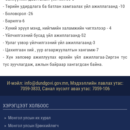
- Төрийн удирдлага ба батлан хамгаалах үйл ажиллагаанд -10
- Боловсрол -26
- Барилга-6
- Хүний эрүүл мэнд, нийгмийн халамжийн чиглэлээр - 4
- Үйлчилгээний бусад үйл ажиллагаанд-52
- Урлаг үзвэр үйлчилгээний үйл ажиллагаанд-3
- Цахилгаан хий , уур агааржуулалтын хангамж-7
- Хүн хөлсөөр ажиллуулах өрхийн үйл ажиллагаа-2иргэн тус
тус зуучлагдаж, ажлын байраар хангагдсан байна.
И-мэйл: info@dundgovi.gov.mn, Мэдээллийн лавлах утас:
7059-3833, Санал хүсэлт авах утас: 7059-106
ХЭРЭГЦЭЭТ ХОЛБООС
Монгол улсын их хурал
Монгол улсын Ерөнхийлөгч