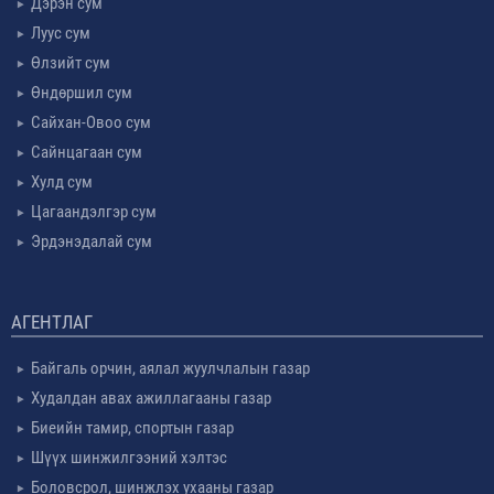
Дэрэн сум
Луус сум
Өлзийт сум
Өндөршил сум
Сайхан-Овоо сум
Сайнцагаан сум
Хулд сум
Цагаандэлгэр сум
Эрдэнэдалай сум
АГЕНТЛАГ
Байгаль орчин, аялал жуулчлалын газар
Худалдан авах ажиллагааны газар
Биеийн тамир, спортын газар
Шүүх шинжилгээний хэлтэс
Боловсрол, шинжлэх ухааны газар