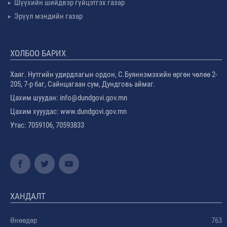
Шүүхийн шийдвэр гүйцэтгэх газар
Эрүүл мэндийн газар
ХОЛБОО БАРИХ
Хаяг. Нутгийн удирдлагын ордон, С.Буяннэмэхийн өргөн чөлөө 2-
205, 7-р баг, Сайнцагаан сум, Дундговь аймаг.
Цахим шуудан: info@dundgovi.gov.mn
Цахим хууудас: www.dundgovi.gov.mn
Утас: 7059106, 70593833
ХАНДАЛТ
Өнөөдөр
763