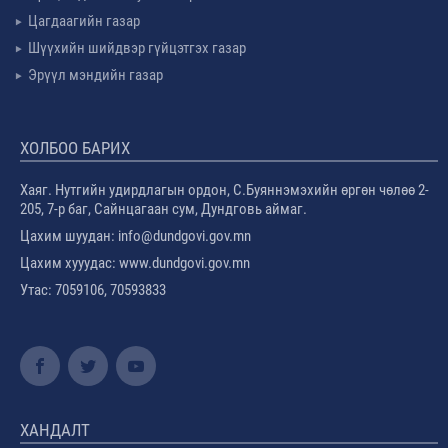
Цагдаагийн газар
Шүүхийн шийдвэр гүйцэтгэх газар
Эрүүл мэндийн газар
ХОЛБОО БАРИХ
Хаяг. Нутгийн удирдлагын ордон, С.Буяннэмэхийн өргөн чөлөө 2-
205, 7-р баг, Сайнцагаан сум, Дундговь аймаг.
Цахим шуудан: info@dundgovi.gov.mn
Цахим хууудас: www.dundgovi.gov.mn
Утас: 7059106, 70593833
ХАНДАЛТ