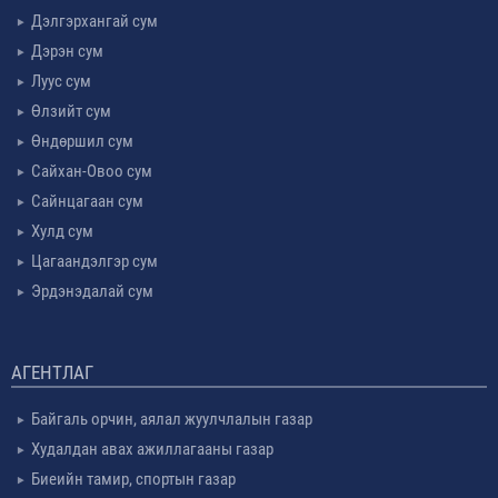
Дэлгэрхангай сум
Дэрэн сум
Луус сум
Өлзийт сум
Өндөршил сум
Сайхан-Овоо сум
Сайнцагаан сум
Хулд сум
Цагаандэлгэр сум
Эрдэнэдалай сум
АГЕНТЛАГ
Байгаль орчин, аялал жуулчлалын газар
Худалдан авах ажиллагааны газар
Биеийн тамир, спортын газар