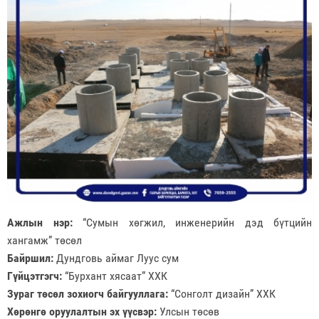
Ажлын нэр:
“Сумын хөгжил, инженерийн дэд бүтцийн
хангамж” төсөл
Байршил:
Дундговь аймаг Луус сум
Гүйцэтгэгч:
“Бурхант хясаат” ХХК
Зураг төсөл зохиогч байгууллага:
“Сонголт дизайн” ХХК
Хөрөнгө оруулалтын эх үүсвэр:
Улсын төсөв