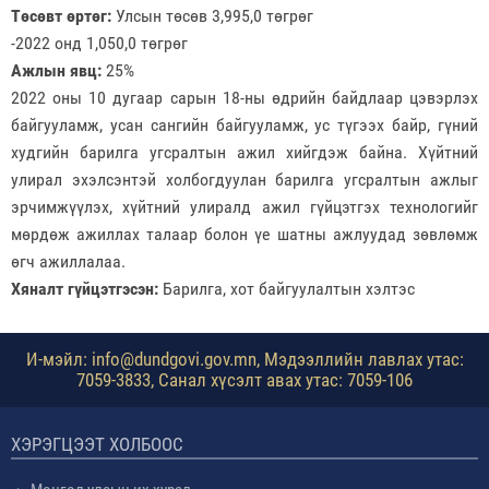
Төсөвт өртөг:
Улсын төсөв 3,995,0 төгрөг
-2022 онд 1,050,0 төгрөг
Ажлын явц:
25%
2022 оны 10 дугаар сарын 18-ны өдрийн байдлаар цэвэрлэх
байгууламж, усан сангийн байгууламж, ус түгээх байр, гүний
худгийн барилга угсралтын ажил хийгдэж байна. Хүйтний
улирал эхэлсэнтэй холбогдуулан барилга угсралтын ажлыг
эрчимжүүлэх, хүйтний улиралд ажил гүйцэтгэх технологийг
мөрдөж ажиллах талаар болон үе шатны ажлуудад зөвлөмж
өгч ажиллалаа.
Хяналт гүйцэтгэсэн:
Барилга, хот байгуулалтын хэлтэс
И-мэйл: info@dundgovi.gov.mn, Мэдээллийн лавлах утас:
7059-3833, Санал хүсэлт авах утас: 7059-106
ХЭРЭГЦЭЭТ ХОЛБООС