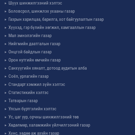
Шүүх шинжилгээний хэлтэс
Боловсрол, шинжлэх ухааны газар
Газрын харилцаа, барилга, хот байгуулалтын газар
Хүүхэд, гэр бүлийн хөгжил, хамгааллын газар
Мал эмнэлэгийн газар
Нийгмийн даатгалын газар
Онцгой байдлын газар
Орон нутгийн өмчийн газар
Санхүүгийн хяналт, дотоод аудитын алба
Соёл, урлагийн газар
Стандарт хэмжил зүйн хэлтэс
Статистикийн хэлтэс
Татварын газар
Улсын бүртгэлийн хэлтэс
Ус, цаг уур, орчны шинжилгээний төв
Хөдөлмөр, халамжийн үйлчилгээний газар
Хүнс, хөдөө аж ахуйн газар