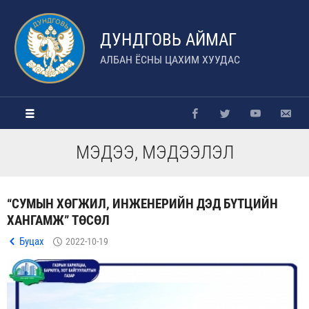
ДУНДГОВЬ АЙМАГ
АЛБАН ЁСНЫ ЦАХИМ ХУУДАС
МЭДЭЭ, МЭДЭЭЛЭЛ
“СУМЫН ХӨГЖИЛ, ИНЖЕНЕРИЙН ДЭД БҮТЦИЙН
ХАНГАМЖ” ТӨСӨЛ
Буцах
2022-10-19