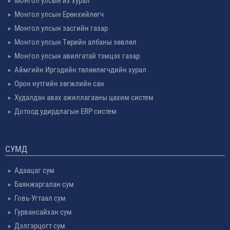
Монгол улсын их хурал
Монгол улсын Ерөнхийлөгч
Монгол улсын засгийн газар
Монгол улсын Төрийн албаны зөвлөл
Монгол улсын авилгатай тэмцэх газар
Аймгийн Иргэдийн төлөөлөгчдийн хурал
Орон нутгийн хөгжлийн сан
Худалдан авах ажиллагааны цахим систем
Дотоод удирдлагын ERP систем
СУМД
Адаацаг сум
Баянжаргалан сум
Говь-Угтаал сум
Гурвансайхан сум
Дэлгэрцогт сум