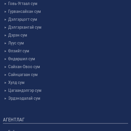
Говь-Угтаал сум
Гурвансайхан сум
Дэлгэрцогт сум
Дэлгэрхангай сум
Дэрэн сум
Луус сум
Өлзийт сум
Өндөршил сум
Сайхан-Овоо сум
Сайнцагаан сум
Хулд сум
Цагаандэлгэр сум
Эрдэнэдалай сум
АГЕНТЛАГ