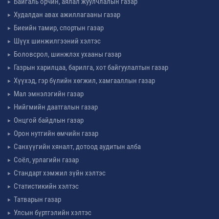
Байгаль орчин, аялал жуулчлалын газар
Худалдан авах ажиллагааны газар
Биеийн тамир, спортын газар
Шүүх шинжилгээний хэлтэс
Боловсрол, шинжлэх ухааны газар
Газрын харилцаа, барилга, хот байгуулалтын газар
Хүүхэд, гэр бүлийн хөгжил, хамгааллын газар
Мал эмнэлэгийн газар
Нийгмийн даатгалын газар
Онцгой байдлын газар
Орон нутгийн өмчийн газар
Санхүүгийн хяналт, дотоод аудитын алба
Соёл, урлагийн газар
Стандарт хэмжил зүйн хэлтэс
Статистикийн хэлтэс
Татварын газар
Улсын бүртгэлийн хэлтэс