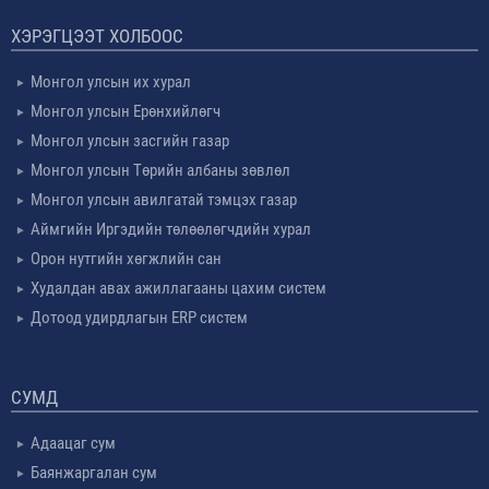
ХЭРЭГЦЭЭТ ХОЛБООС
Монгол улсын их хурал
Монгол улсын Ерөнхийлөгч
Монгол улсын засгийн газар
Монгол улсын Төрийн албаны зөвлөл
Монгол улсын авилгатай тэмцэх газар
Аймгийн Иргэдийн төлөөлөгчдийн хурал
Орон нутгийн хөгжлийн сан
Худалдан авах ажиллагааны цахим систем
Дотоод удирдлагын ERP систем
СУМД
Адаацаг сум
Баянжаргалан сум