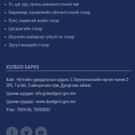
Ус, цаг уур, орчны шинжилгээний төв
Хөдөлмөр, халамжийн үйлчилгээний газар
Хүнс, хөдөө аж ахуйн газар
Цагдаагийн газар
Шүүхийн шийдвэр гүйцэтгэх газар
Эрүүл мэндийн газар
ХОЛБОО БАРИХ
Хаяг. Нутгийн удирдлагын ордон, С.Буяннэмэхийн өргөн чөлөө 2-
205, 7-р баг, Сайнцагаан сум, Дундговь аймаг.
Цахим шуудан: info@dundgovi.gov.mn
Цахим хууудас: www.dundgovi.gov.mn
Утас: 7059106, 70593833