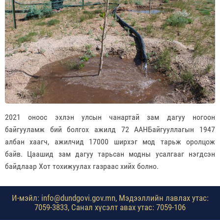
2021 оноос эхлэн улсын чанартай зам дагуу ногоон
байгууламж бий болгох ажилд 72 ААНБайгууллагын 1947
албан хаагч, ажилчид 17000 ширхэг мод тарьж оролцож
байв. Цаашид зам дагуу тарьсан модны усалгааг нэгдсэн
байдлаар Хот тохижуулах газраас хийх болно.
И-мэйл: info@dundgovi.gov.mn, Мэдээллийн лавлах утас:
7059-3833, Санал хүсэлт авах утас: 7059-106