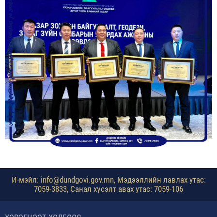
И-мэйл: info@dundgovi.gov.mn, Мэдээллийн лавлах утас:
7059-3833, Санал хүсэлт авах утас: 7059-106