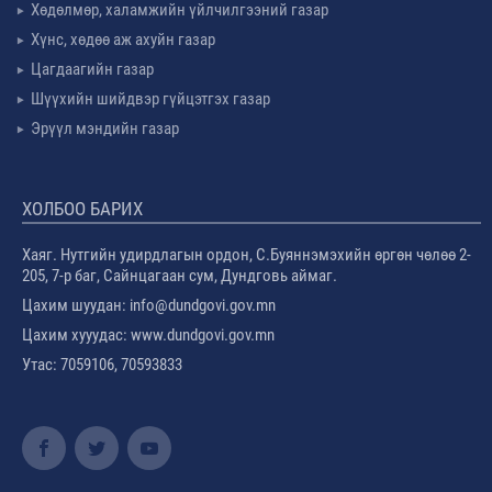
Хөдөлмөр, халамжийн үйлчилгээний газар
Хүнс, хөдөө аж ахуйн газар
Цагдаагийн газар
Шүүхийн шийдвэр гүйцэтгэх газар
Эрүүл мэндийн газар
ХОЛБОО БАРИХ
Хаяг. Нутгийн удирдлагын ордон, С.Буяннэмэхийн өргөн чөлөө 2-
205, 7-р баг, Сайнцагаан сум, Дундговь аймаг.
Цахим шуудан: info@dundgovi.gov.mn
Цахим хууудас: www.dundgovi.gov.mn
Утас: 7059106, 70593833