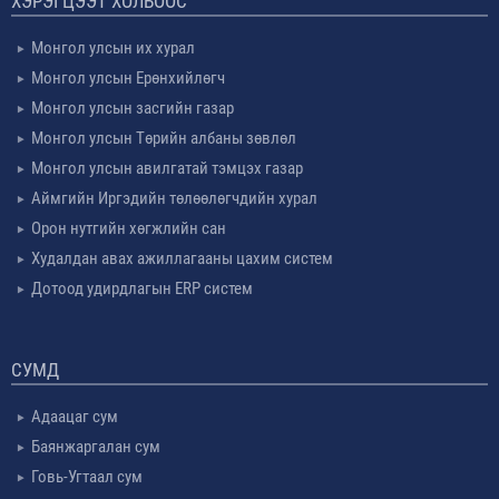
ХЭРЭГЦЭЭТ ХОЛБООС
Монгол улсын их хурал
Монгол улсын Ерөнхийлөгч
Монгол улсын засгийн газар
Монгол улсын Төрийн албаны зөвлөл
Монгол улсын авилгатай тэмцэх газар
Аймгийн Иргэдийн төлөөлөгчдийн хурал
Орон нутгийн хөгжлийн сан
Худалдан авах ажиллагааны цахим систем
Дотоод удирдлагын ERP систем
СУМД
Адаацаг сум
Баянжаргалан сум
Говь-Угтаал сум