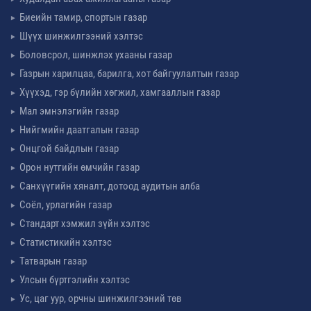
Биеийн тамир, спортын газар
Шүүх шинжилгээний хэлтэс
Боловсрол, шинжлэх ухааны газар
Газрын харилцаа, барилга, хот байгуулалтын газар
Хүүхэд, гэр бүлийн хөгжил, хамгааллын газар
Мал эмнэлэгийн газар
Нийгмийн даатгалын газар
Онцгой байдлын газар
Орон нутгийн өмчийн газар
Санхүүгийн хяналт, дотоод аудитын алба
Соёл, урлагийн газар
Стандарт хэмжил зүйн хэлтэс
Статистикийн хэлтэс
Татварын газар
Улсын бүртгэлийн хэлтэс
Ус, цаг уур, орчны шинжилгээний төв