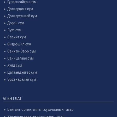
Гурвансайхан сум
Дэлгэрцогт сум
Дэлгэрхангай сум
Дэрэн сум
Луус сум
Өлзийт сум
Өндөршил сум
Сайхан-Овоо сум
Сайнцагаан сум
Хулд сум
Цагаандэлгэр сум
Эрдэнэдалай сум
АГЕНТЛАГ
Байгаль орчин, аялал жуулчлалын газар
Худалдан авах ажиллагааны газар