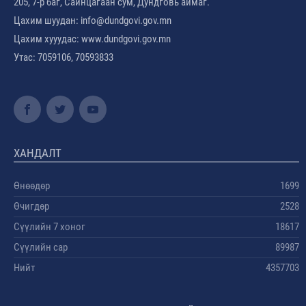
205, 7-р баг, Сайнцагаан сум, Дундговь аймаг.
Цахим шуудан: info@dundgovi.gov.mn
Цахим хууудас: www.dundgovi.gov.mn
Утас: 7059106, 70593833
ХАНДАЛТ
Өнөөдөр
1699
Өчигдөр
2528
Сүүлийн 7 хоног
18617
Сүүлийн сар
89987
Нийт
4357703