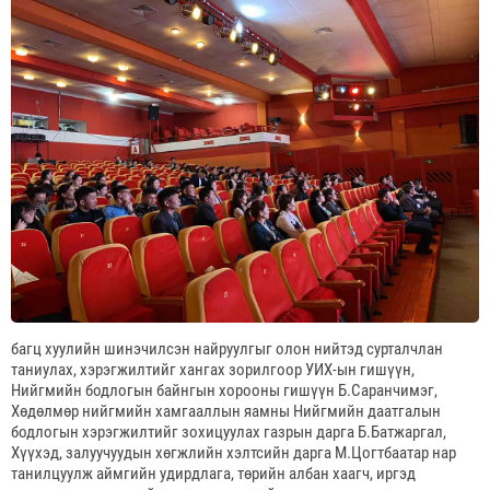
багц хуулийн шинэчилсэн найруулгыг олон нийтэд сурталчлан
таниулах, хэрэгжилтийг хангах зорилгоор УИХ-ын гишүүн,
Нийгмийн бодлогын байнгын хорооны гишүүн Б.Саранчимэг,
Хөдөлмөр нийгмийн хамгааллын яамны Нийгмийн даатгалын
бодлогын хэрэгжилтийг зохицуулах газрын дарга Б.Батжаргал,
Хүүхэд, залуучуудын хөгжлийн хэлтсийн дарга М.Цогтбаатар нар
танилцуулж аймгийн удирдлага, төрийн албан хаагч, иргэд