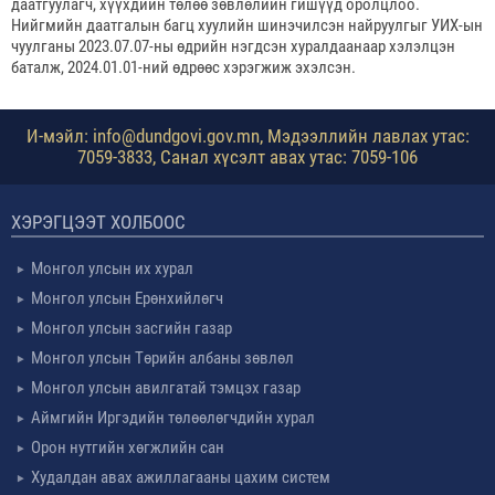
даатгуулагч, хүүхдийн төлөө зөвлөлийн гишүүд оролцлоо.
Нийгмийн даатгалын багц хуулийн шинэчилсэн найруулгыг УИХ-ын
чуулганы 2023.07.07-ны өдрийн нэгдсэн хуралдаанаар хэлэлцэн
баталж, 2024.01.01-ний өдрөөс хэрэгжиж эхэлсэн.
И-мэйл: info@dundgovi.gov.mn, Мэдээллийн лавлах утас:
7059-3833, Санал хүсэлт авах утас: 7059-106
ХЭРЭГЦЭЭТ ХОЛБООС
Монгол улсын их хурал
Монгол улсын Ерөнхийлөгч
Монгол улсын засгийн газар
Монгол улсын Төрийн албаны зөвлөл
Монгол улсын авилгатай тэмцэх газар
Аймгийн Иргэдийн төлөөлөгчдийн хурал
Орон нутгийн хөгжлийн сан
Худалдан авах ажиллагааны цахим систем