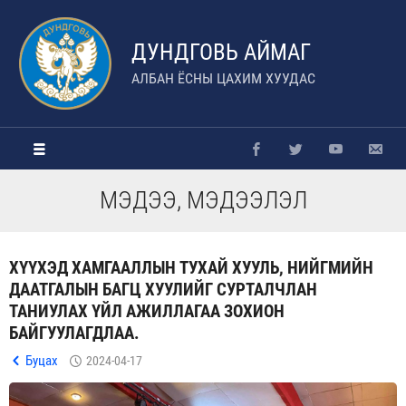
ДУНДГОВЬ АЙМАГ
АЛБАН ЁСНЫ ЦАХИМ ХУУДАС
МЭДЭЭ, МЭДЭЭЛЭЛ
ХҮҮХЭД ХАМГААЛЛЫН ТУХАЙ ХУУЛЬ, НИЙГМИЙН
ДААТГАЛЫН БАГЦ ХУУЛИЙГ СУРТАЛЧЛАН
ТАНИУЛАХ ҮЙЛ АЖИЛЛАГАА ЗОХИОН
БАЙГУУЛАГДЛАА.
Буцах
2024-04-17