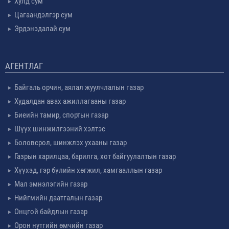
Хулд сум
Цагаандэлгэр сум
Эрдэнэдалай сум
АГЕНТЛАГ
Байгаль орчин, аялал жуулчлалын газар
Худалдан авах ажиллагааны газар
Биеийн тамир, спортын газар
Шүүх шинжилгээний хэлтэс
Боловсрол, шинжлэх ухааны газар
Газрын харилцаа, барилга, хот байгуулалтын газар
Хүүхэд, гэр бүлийн хөгжил, хамгааллын газар
Мал эмнэлэгийн газар
Нийгмийн даатгалын газар
Онцгой байдлын газар
Орон нутгийн өмчийн газар