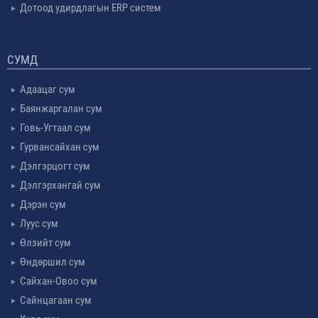
Дотоод удирдлагын ERP систем
СУМД
Адаацаг сум
Баянжаргалан сум
Говь-Угтаал сум
Гурвансайхан сум
Дэлгэрцогт сум
Дэлгэрхангай сум
Дэрэн сум
Луус сум
Өлзийт сум
Өндөршил сум
Сайхан-Овоо сум
Сайнцагаан сум