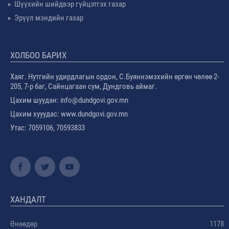
Шүүхийн шийдвэр гүйцэтгэх газар
Эрүүл мэндийн газар
ХОЛБОО БАРИХ
Хаяг. Нутгийн удирдлагын ордон, С.Буяннэмэхийн өргөн чөлөө 2-
205, 7-р баг, Сайнцагаан сум, Дундговь аймаг.
Цахим шуудан: info@dundgovi.gov.mn
Цахим хууудас: www.dundgovi.gov.mn
Утас: 7059106, 70593833
ХАНДАЛТ
Өнөөдөр
1178