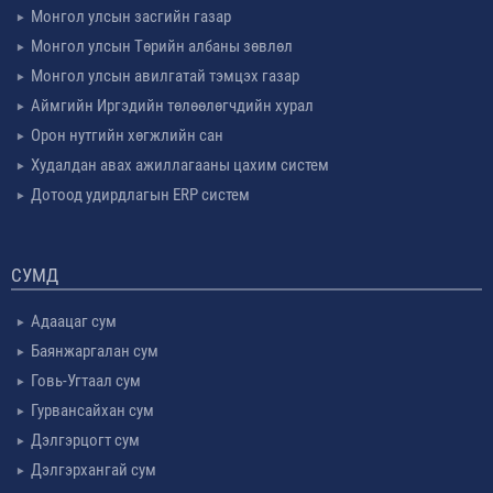
Монгол улсын засгийн газар
Монгол улсын Төрийн албаны зөвлөл
Монгол улсын авилгатай тэмцэх газар
Аймгийн Иргэдийн төлөөлөгчдийн хурал
Орон нутгийн хөгжлийн сан
Худалдан авах ажиллагааны цахим систем
Дотоод удирдлагын ERP систем
СУМД
Адаацаг сум
Баянжаргалан сум
Говь-Угтаал сум
Гурвансайхан сум
Дэлгэрцогт сум
Дэлгэрхангай сум