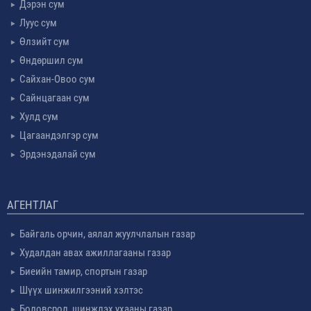
Дэрэн сум
Луус сум
Өлзийт сум
Өндөршил сум
Сайхан-Овоо сум
Сайнцагаан сум
Хулд сум
Цагаандэлгэр сум
Эрдэнэдалай сум
АГЕНТЛАГ
Байгаль орчин, аялал жуулчлалын газар
Худалдан авах ажиллагааны газар
Биеийн тамир, спортын газар
Шүүх шинжилгээний хэлтэс
Боловсрол, шинжлэх ухааны газар