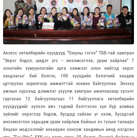
Аксесс хөтөлбөрийн хүүхдүүд “Оюуны гэгээ” ТББ-тай хамтран
“Эерэг бодол, шидэт үгс – инээмсэглэе, урам хайрлая” 7
хоногийн хүмүүнлэгийн арга хэмжээг олон нийтэд эерэг
хандлагыг бий болгох, 100 хүүхдийн бэлэгний хандив
цуглуулах зорилгоор амжилттай зохион байгууллаа. Энэхүү
ажлын хүрээнд дэмжлэг үзүүлж хамтран ажиллахаар хүсэлт
гаргасан 12 байгууллагаас 11 байгууллага хөтөлбөрийн
хүүхдүүдийг хүлээн авч тэдний бэлтгэсэн хүн бүр аливаа
зүйлийг эерэгээр бодож, бусдад сайхан үг хэлж, бусадтай
инээмсэглэн харьцаж урам хайрлаж байхын ач тусын талаарх
бяцхан мэдээллийг анхааран сонсож хандивын аянд нэгдсэн
юм. “Ган-Илч” ХХК-ны хамт олон 30 бэлэг, Онцгой байдлын