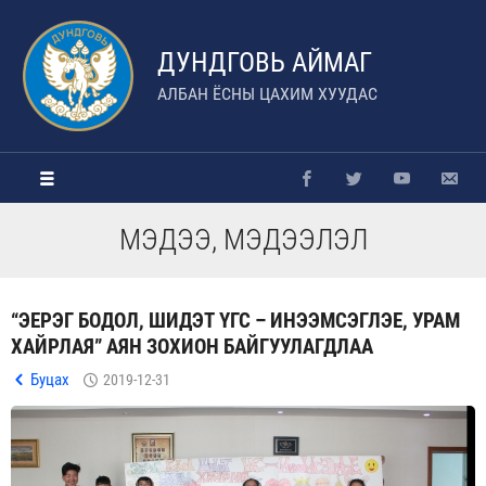
ДУНДГОВЬ АЙМАГ
АЛБАН ЁСНЫ ЦАХИМ ХУУДАС
МЭДЭЭ, МЭДЭЭЛЭЛ
“ЭЕРЭГ БОДОЛ, ШИДЭТ ҮГС – ИНЭЭМСЭГЛЭЕ, УРАМ
ХАЙРЛАЯ” АЯН ЗОХИОН БАЙГУУЛАГДЛАА
Буцах
2019-12-31