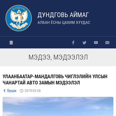
ДУНДГОВЬ АЙМАГ
АЛБАН ЁСНЫ ЦАХИМ ХУУДАС
МЭДЭЭ, МЭДЭЭЛЭЛ
УЛААНБААТАР-МАНДАЛГОВЬ ЧИГЛЭЛИЙН УЛСЫН
ЧАНАРТАЙ АВТО ЗАМЫН МЭДЭЭЛЭЛ
Буцах
2019-03-28