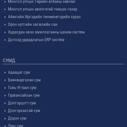
Монгол улсын Төрийн албаны зөвлөл
Монгол улсын авилгатай тэмцэх газар
Аймгийн Иргэдийн төлөөлөгчдийн хурал
Орон нутгийн хөгжлийн сан
Худалдан авах ажиллагааны цахим систем
Дотоод удирдлагын ERP систем
СУМД
Адаацаг сум
Баянжаргалан сум
Говь-Угтаал сум
Гурвансайхан сум
Дэлгэрцогт сум
Дэлгэрхангай сум
Дэрэн сум
Луус сум