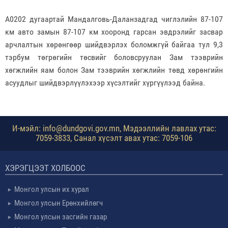
А0202 дугаартай Мандалговь-Даланзадгад чиглэлийн 87-107
км авто замын 87-107 км хооронд гарсан эвдрэлийг засвар
арчлалтын хөрөнгөөр шийдвэрлэх боломжгүй байгаа тул 9,3
тэрбум төгрөгийн төсвийг боловсруулан Зам тээврийн
хөгжлийн яам болон Зам тээврийн хөгжлийн төвд хөрөнгийн
асуудлыг шийдвэрлүүлэхээр хүсэлтийг хүргүүлээд байна.
И-мэйл: info@dundgovi.gov.mn, Мэдээллийн лавлах утас:
7059-3833, Санал хүсэлт авах утас: 7059-106
ХЭРЭГЦЭЭТ ХОЛБООС
Монгол улсын их хурал
Монгол улсын Ерөнхийлөгч
Монгол улсын засгийн газар