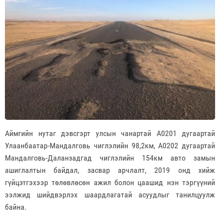
Аймгийн нутаг дэвсгэрт улсын чанартай А0201 дугаартай
Улаанбаатар-Мандалговь чиглэлийн 98,2км, А0202 дугаартай
Мандалговь-Даланзадгад чиглэлийн 154км авто замын
ашиглалтын байдал, засвар арчлалт, 2019 онд хийж
гүйцэтгэхээр төлөвлөсөн ажил болон цаашид нэн тэргүүний
ээлжид шийдвэрлэх шаардлагатай асуудлыг танилцуулж
байна.