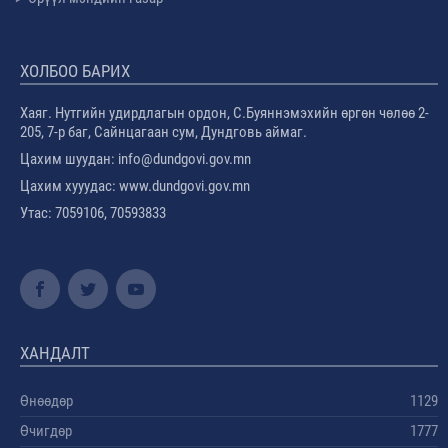
ХОЛБОО БАРИХ
Хаяг. Нутгийн удирдлагын ордон, С.Буяннэмэхийн өргөн чөлөө 2-
205, 7-р баг, Сайнцагаан сум, Дундговь аймаг.
Цахим шуудан: info@dundgovi.gov.mn
Цахим хууудас: www.dundgovi.gov.mn
Утас: 7059106, 70593833
ХАНДАЛТ
Өнөөдөр
1129
Өчигдөр
1777