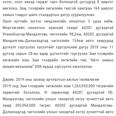
хэсэг, осол аваар гардаг гарч болзошгүй цэгүүдэд 8 ширхэг
мигалка, Зам, тээврийн хөгжлийн төвтэй хамтран 164 ширхэг
замын тэмдэг шинэ стандартын дагуу суурилуулсан.
Орон нутгийн зүгээс хөндлөнгийн хяналтыг 3 удаа хийж,
Мэргэжлийн хяналтын ерөнхий газарт А0201 дугаартай
Улаанбаатар-Мандалговь чиглэлийн 98,2км, А0202 дугаартай
Мандалговь-Даланзадгад чиглэлийн 154км авто замуудад
дүгнэлт гаргуулах хүсэлтийг хүргүүлсний дагуу 2018 оны 11
дүгээр сарын 28-ны өдөр дүгнэлтийг гаргуулан Зам тээврийн
хөгжлийн яам, Зам тээврийн хөгжлийн төв, “Авто замын
машин механизм” ХХК-иудад хүргүүлэн ажиллалаа.
Дөрөв. 2019 оны засвар арчлалтын ажлын төлөвлөгөө
2019 онд Зам тээврийн хөгжлийн яам 1,263,950,000 төгрөгийн
хөрөнгийг баталсан. Уг хөрөнгөөр А0201 дугаартай УБ-
Мандалговь чиглэлийн улсын чанартай хатуу хучилттай авто
замд 303,060,000 төгрөг, А0202 дугаартай Мандалговь-
Даланзадгад чиглэлийн улсын чанартай хатуу хучилттай авто