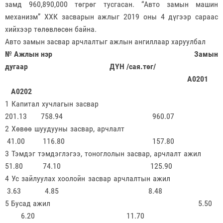
замд 960,890,000 төгрөг тусгасан. “Авто замын машин
механизм” ХХК засварын ажлыг 2019 оны 4 дүгээр сараас
хийхээр төлөвлөсөн байна.
Авто замын засвар арчлалтыг ажлын ангиллаар харуулбал
№ Ажлын нэр
Замын
дугаар
ДҮН /сая.төг/
А0201
А0202
1 Капитал хучлагын засвар
201.13 758.94 960.07
2 Хөвөө шуудууны засвар, арчлалт
41.00 116.80 157.80
3 Тэмдэг тэмдэглэгээ, тоноглолын засвар,
арчлалт ажил
51.80 74.10 125.90
4 Ус зайлуулах хоолойн засвар арчлалтын ажил
3.63 4.85 8.48
5 Бусад ажил 5.50
6.20 11.70