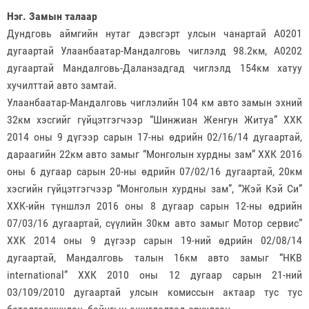
Нэг. Замын талаар
Дундговь аймгийн нутаг дэвсгэрт улсын чанартай А0201
дугаартай Улаанбаатар-Мандалговь чиглэлд 98.2км, А0202
дугаартай Мандалговь-Даланзадгад чиглэлд 154км хатуу
хучилттай авто замтай.
Улаанбаатар-Мандалговь чиглэлийн 104 км авто замын эхний
32км хэсгийг гүйцэтгэгчээр “Шинжиан Женгун Житуа” ХХК
2014 оны 9 дүгээр сарын 17-ны өдрийн 02/16/14 дугаартай,
дараагийн 22км авто замыг “Монголын хурдны зам” ХХК 2016
оны 6 дугаар сарын 20-ны өдрийн 07/02/16 дугаартай, 20км
хэсгийн гүйцэтгэгчээр “Монголын хурдны зам”, “Жэй Кэй Си”
ХХК-ийн түншлэл 2016 оны 8 дугаар сарын 12-ны өдрийн
07/03/16 дугаартай, сүүлийн 30км авто замыг Мотор сервис”
ХХК 2014 оны 9 дүгээр сарын 19-ний өдрийн 02/08/14
дугаартай, Мандалговь талын 16км авто замыг “HKB
international” ХХК 2010 оны 12 дугаар сарын 21-ний
03/109/2010 дугаартай улсын комиссын актаар тус тус