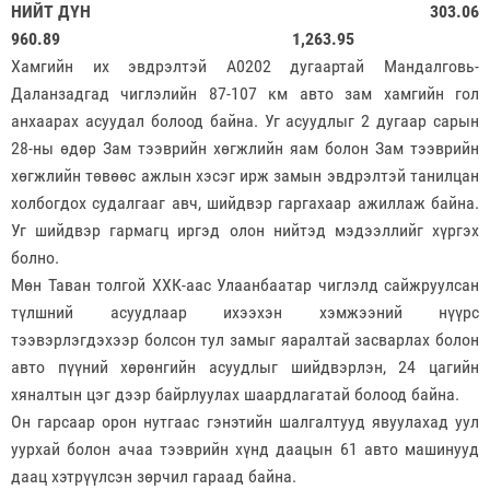
НИЙТ ДҮН 303.06
960.89 1,263.95
Хамгийн их эвдрэлтэй А0202 дугаартай Мандалговь-
Даланзадгад чиглэлийн 87-107 км авто зам хамгийн гол
анхаарах асуудал болоод байна. Уг асуудлыг 2 дугаар сарын
28-ны өдөр Зам тээврийн хөгжлийн яам болон Зам тээврийн
хөгжлийн төвөөс ажлын хэсэг ирж замын эвдрэлтэй танилцан
холбогдох судалгааг авч, шийдвэр гаргахаар ажиллаж байна.
Уг шийдвэр гармагц иргэд олон нийтэд мэдээллийг хүргэх
болно.
Мөн Таван толгой ХХК-аас Улаанбаатар чиглэлд сайжруулсан
түлшний асуудлаар ихээхэн хэмжээний нүүрс
тээвэрлэгдэхээр болсон тул замыг яаралтай засварлах болон
авто пүүний хөрөнгийн асуудлыг шийдвэрлэн, 24 цагийн
хяналтын цэг дээр байрлуулах шаардлагатай болоод байна.
Он гарсаар орон нутгаас гэнэтийн шалгалтууд явуулахад уул
уурхай болон ачаа тээврийн хүнд даацын 61 авто машинууд
даац хэтрүүлсэн зөрчил гараад байна.