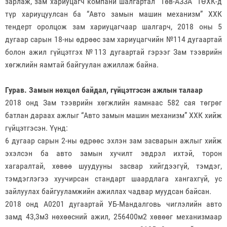
зарлаж, зам хариуцагч компани шалгартал “Төв-АЗЗА” ТӨХК-д
түр хариуцуулсан ба “Авто замын машин механизм” ХХК
тендерт оролцож зам хариуцагчаар шалгарч, 2018 оны 5
дугаар сарын 18-ны өдрөөс зам хариуцагчийн №114 дугаартай
болон ажил гүйцэтгэх №113 дугаартай гэрээг Зам тээврийн
хөгжлийн яамтай байгуулан ажиллаж байна.
Гурав. Замын нөхцөл байдал, гүйцэтгэсэн ажлын талаар
2018 онд Зам тээврийн хөгжлийн яамнаас 582 сая төгрөг
батлан дараах ажлыг “Авто замын машин механизм” ХХК хийж
гүйцэтгэсэн. Үүнд:
6 дугаар сарын 2-ны өдрөөс эхлэн зам засварын ажлыг хийж
эхэлсэн ба авто замын хучилт эвдрэл ихтэй, торон
хагаралтай, хөвөө шуудууны засвар хийгдээгүй, тэмдэг,
тэмдэглэгээ хуучирсан стандарт шаардлага хангахгүй, ус
зайлуулах байгууламжийн ажиллах чадвар муудсан байсан.
2018 онд А0201 дугаартай УБ-Мандалговь чиглэлийн авто
замд 43,3м3 нөхөөсний ажил, 256400м2 хөвөөг механизмаар