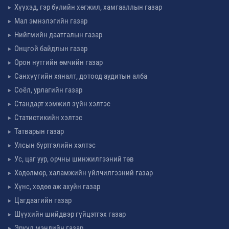
Хүүхэд, гэр бүлийн хөгжил, хамгааллын газар
Мал эмнэлэгийн газар
Нийгмийн даатгалын газар
Онцгой байдлын газар
Орон нутгийн өмчийн газар
Санхүүгийн хяналт, дотоод аудитын алба
Соёл, урлагийн газар
Стандарт хэмжил зүйн хэлтэс
Статистикийн хэлтэс
Татварын газар
Улсын бүртгэлийн хэлтэс
Ус, цаг уур, орчны шинжилгээний төв
Хөдөлмөр, халамжийн үйлчилгээний газар
Хүнс, хөдөө аж ахуйн газар
Цагдаагийн газар
Шүүхийн шийдвэр гүйцэтгэх газар
Эрүүл мэндийн газар