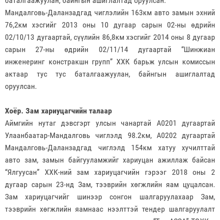
баталгаажуулан, байнгын ашиглалтад оруулсан.
Мандалговь-Даланзадгад чиглэлийн 163км авто замын эхний
76,2км хэсгийг 2013 оны 10 дугаар сарын 02-ны өдрийн
02/10/13 дугаартай, сүүлийн 86,8км хэсгийг 2014 оны 8 дугаар
сарын 27-ны өдрийн 02/11/14 дугаартай “Шинжиан
инженеринг констракшн групп” ХХК барьж улсын комиссын
актаар тус тус баталгаажуулан, байнгын ашиглалтад
оруулсан.
Хоёр. Зам хариуцагчийн талаар
Аймгийн нутаг дэвсгэрт улсын чанартай А0201 дугаартай
Улаанбаатар-Мандалговь чиглэлд 98.2км, А0202 дугаартай
Мандалговь-Даланзадгад чиглэлд 154км хатуу хучилттай
авто зам, замын байгууламжийг хариуцан ажиллаж байсан
“Ялгуусан” ХХК-ний зам хариуцагчийн гэрээг 2018 оны 2
дугаар сарын 23-нд Зам, тээврийн хөгжлийн яам цуцалсан.
Зам хариуцагчийг шинээр сонгон шалгаруулахаар Зам,
тээврийн хөгжлийн яамнаас нээлттэй тендер шалгаруулалт