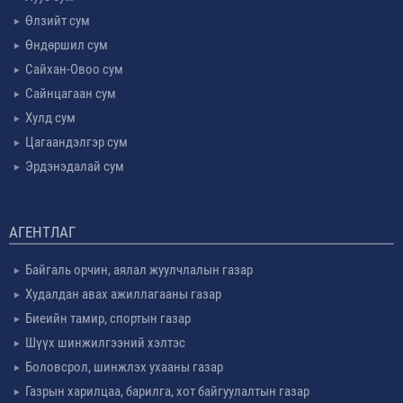
Өлзийт сум
Өндөршил сум
Сайхан-Овоо сум
Сайнцагаан сум
Хулд сум
Цагаандэлгэр сум
Эрдэнэдалай сум
АГЕНТЛАГ
Байгаль орчин, аялал жуулчлалын газар
Худалдан авах ажиллагааны газар
Биеийн тамир, спортын газар
Шүүх шинжилгээний хэлтэс
Боловсрол, шинжлэх ухааны газар
Газрын харилцаа, барилга, хот байгуулалтын газар