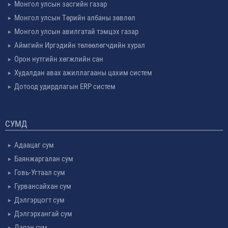
Монгол улсын засгийн газар
Монгол улсын Төрийн албаны зөвлөл
Монгол улсын авилгатай тэмцэх газар
Аймгийн Иргэдийн төлөөлөгчдийн хурал
Орон нутгийн хөгжлийн сан
Худалдан авах ажиллагааны цахим систем
Дотоод удирдлагын ERP систем
СУМД
Адаацаг сум
Баянжаргалан сум
Говь-Угтаал сум
Гурвансайхан сум
Дэлгэрцогт сум
Дэлгэрхангай сум
Дэрэн сум