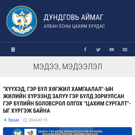
ДУНДГОВЬ АЙМАГ
АЛБАН ЁСНЫ ЦАХИМ ХУУДАС
МЭДЭЭ, МЭДЭЭЛЭЛ
"ХҮҮХЭД, ГЭР БҮЛ ХӨГЖИЛ ХАМГААЛАЛ"-ЫН
ЖИЛИЙН ХҮРЭЭНД ЗАЛУУ ГЭР БҮЛД ЗОРИУЛСАН
ГЭР БҮЛИЙН БОЛОВСРОЛ ОЛГОХ “ЦАХИМ СУРГАЛТ"-
ЫГ ХҮРГЭЖ БАЙНА
Буцах
2024-02-19