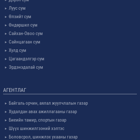
Луус сум
Өлзийт сум
Өндөршил сум
Сайхан-Овоо сум
Сайнцагаан сум
Хулд сум
Цагаандэлгэр сум
Эрдэнэдалай сум
АГЕНТЛАГ
Байгаль орчин, аялал жуулчлалын газар
Худалдан авах ажиллагааны газар
Биеийн тамир, спортын газар
Шүүх шинжилгээний хэлтэс
Боловсрол, шинжлэх ухааны газар