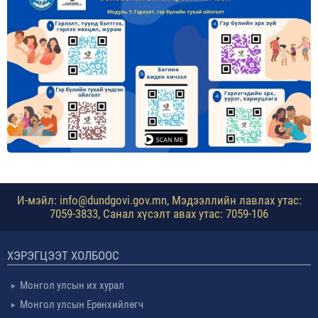
И-мэйл: info@dundgovi.gov.mn, Мэдээллийн лавлах утас:
7059-3833, Санал хүсэлт авах утас: 7059-106
ХЭРЭГЦЭЭТ ХОЛБООС
Монгол улсын их хурал
Монгол улсын Ерөнхийлөгч