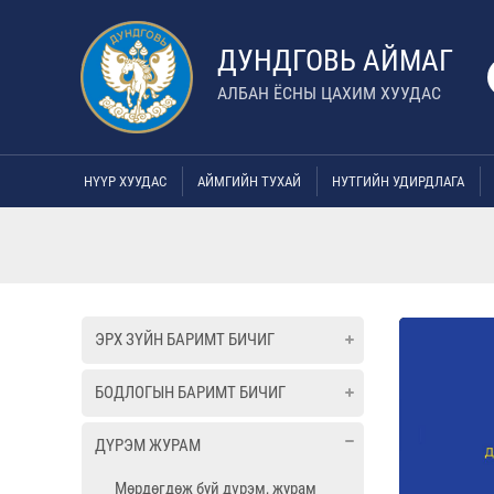
ДУНДГОВЬ АЙМАГ
АЛБАН ЁСНЫ ЦАХИМ ХУУДАС
НҮҮР ХУУДАС
АЙМГИЙН ТУХАЙ
НУТГИЙН УДИРДЛАГА
ЭРХ ЗҮЙН БАРИМТ БИЧИГ
БОДЛОГЫН БАРИМТ БИЧИГ
ДҮРЭМ ЖУРАМ
Мөрдөгдөж буй дүрэм, журам