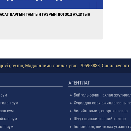
АСАГ ДАРГЫН ТАМГЫН ГАЗРЫН ДОТООД АУДИТЫН
ovi.gov.mn, Мэдээллийн лавлах утас: 7059-3833, Санал хүсэлт 
АГЕНТЛАГ
 сум
Байгаль орчин, аялал жуулчла
галан сум
Худалдан авах ажиллагааны г
таал сум
Биеийн тамир, спортын газар
айхан сум
Шүүх шинжилгээний хэлтэс
огт сум
Боловсрол, шинжлэх ухааны г