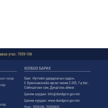
авах утас: 7059-106
ХОЛБОО БАРИХ
лын газар
Хаяг. Нутгийн удирдлагын ордон,
С.Буяннэмэхийн өргөн чөлөө 2-205, 7-р баг,
азар
Сайнцагаан сум, Дундговь аймаг.
Цахим шуудан: info@dundgovi.gov.mn
Цахим хууудас: www.dundgovi.gov.mn
азар
Утас: 7059106, 70593833