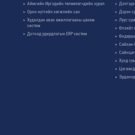
Аймгийн Иргэдийн төлөөлөгчдийн хурал
Дэлгэрх
Орон нутгийн хөгжлийн сан
Дэрэн с
Худалдан авах ажиллагааны цахим
Луус су
систем
Өлзийт 
Дотоод удирдлагын ERP систем
Өндөрш
Сайхан-
Сайнцаг
Хулд су
Цагаанд
Эрдэнэд