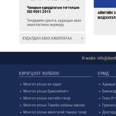
Чанарын удирдлагын тогтолцоо
ISO 9001:2015
АЙМГИЙН З
МЭДЭЭЛЭЛ
Тендерийн урилга, худалдан авах
ажиллагааны журмууд
ХУДАЛДАН АВАХ АЖИЛЛАГАА
И-мэйл: info@dundg
ХЭРЭГЦЭЭТ ХОЛБООС
СУМД
Монгол улсын их хурал
Адаацаг
Монгол улсын Ерөнхийлөгч
Баянжар
Монгол улсын засгийн газар
Говь-Уг
Монгол улсын Төрийн албаны зөвлөл
Гурванс
Монгол улсын авилгатай тэмцэх газар
Дэлгэрц