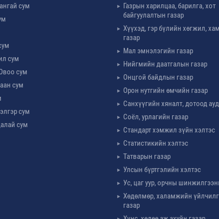
ангай сум
Газрын харилцаа, барилга, хот
байгуулалтын газар
ум
Хүүхэд, гэр бүлийн хөгжил, х
м
газар
сум
Мал эмнэлэгийн газар
ил сум
Нийгмийн даатгалын газар
Овоо сум
Онцгой байдлын газар
аан сум
Орон нутгийн өмчийн газар
м
Санхүүгийн хяналт, дотоод ау
элгэр сум
Соёл, урлагийн газар
алай сум
Стандарт хэмжил зүйн хэлтэс
Статистикийн хэлтэс
Татварын газар
Улсын бүртгэлийн хэлтэс
Ус, цаг уур, орчны шинжилгээн
Хөдөлмөр, халамжийн үйлчил
газар
Хүнс, хөдөө аж ахуйн газар