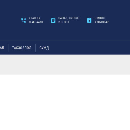
УТАСНЫ
САНАЛ, ХҮСЭЛТ
ӨМНӨХ
ЖАГСААЛТ
ИЛГЭЭХ
ХУВИЛБАР
АЛ
ТАСЗӨВЛӨЛ
СУМД