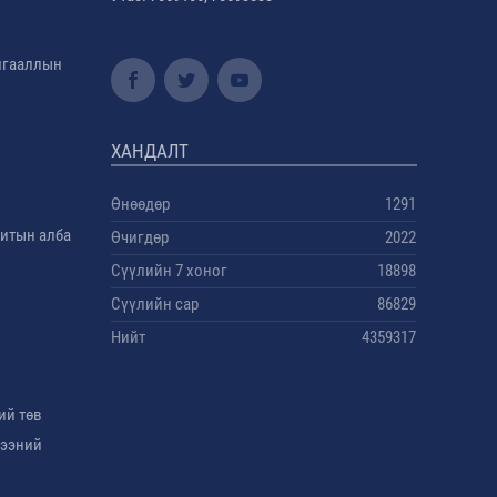
амгааллын
ХАНДАЛТ
Өнөөдөр
1291
дитын алба
Өчигдөр
2022
Сүүлийн 7 хоног
18898
Сүүлийн сар
86829
Нийт
4359317
ий төв
гээний