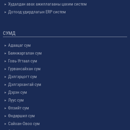
Худалдан авах ажиллагааны цахим систем
Дотоод удирдлагын ERP систем
СУМД
Адаацаг сум
Баянжаргалан сум
Говь-Угтаал сум
Гурвансайхан сум
Дэлгэрцогт сум
Дэлгэрхангай сум
Дэрэн сум
Луус сум
Өлзийт сум
Өндөршил сум
Сайхан-Овоо сум