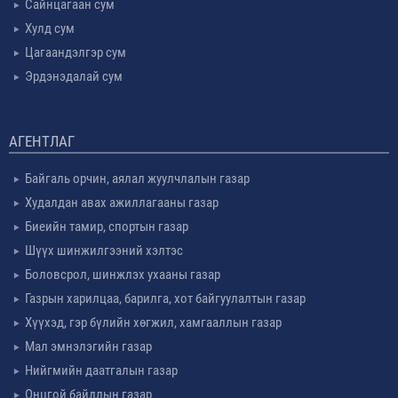
Сайнцагаан сум
Хулд сум
Цагаандэлгэр сум
Эрдэнэдалай сум
АГЕНТЛАГ
Байгаль орчин, аялал жуулчлалын газар
Худалдан авах ажиллагааны газар
Биеийн тамир, спортын газар
Шүүх шинжилгээний хэлтэс
Боловсрол, шинжлэх ухааны газар
Газрын харилцаа, барилга, хот байгуулалтын газар
Хүүхэд, гэр бүлийн хөгжил, хамгааллын газар
Мал эмнэлэгийн газар
Нийгмийн даатгалын газар
Онцгой байдлын газар