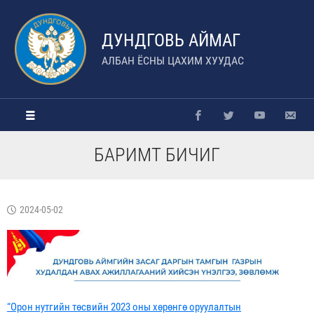
ДУНДГОВЬ АЙМАГ
АЛБАН ЁСНЫ ЦАХИМ ХУУДАС
БАРИМТ БИЧИГ
2024-05-02
“Орон нутгийн төсвийн 2023 оны хөрөнгө оруулалтын