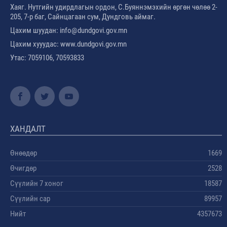
Хаяг. Нутгийн удирдлагын ордон, С.Буяннэмэхийн өргөн чөлөө 2-
205, 7-р баг, Сайнцагаан сум, Дундговь аймаг.
Цахим шуудан: info@dundgovi.gov.mn
Цахим хууудас: www.dundgovi.gov.mn
Утас: 7059106, 70593833
ХАНДАЛТ
Өнөөдөр
1669
Өчигдөр
2528
Сүүлийн 7 хоног
18587
Сүүлийн сар
89957
Нийт
4357673