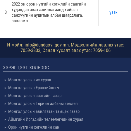
2022 он орон нутгийн хөгжлийн сангийн
худалдан авах ажиллагаанд хийсэн
3
үзэх
санхүүгийн аудитын албан шаардлага,
зөвлөмж
И-мэйл: info@dundgovi.gov.mn, Мэдээллийн лавлах утас:
7059-3833, Санал хүсэлт авах утас: 7059-106
ХЭРЭГЦЭЭТ ХОЛБООС
Монгол улсын их хурал
Монгол улсын Ерөнхийлөгч
Монгол улсын засгийн газар
Монгол улсын Төрийн албаны зөвлөл
Монгол улсын авилгатай тэмцэх газар
Аймгийн Иргэдийн төлөөлөгчдийн хурал
Орон нутгийн хөгжлийн сан