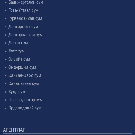
Баянжаргалан сум
Говь-Угтаал сум
Гурвансайхан сум
Дэлгэрцогт сум
Дэлгэрхангай сум
Дэрэн сум
Луус сум
Өлзийт сум
Өндөршил сум
Сайхан-Овоо сум
Сайнцагаан сум
Хулд сум
Цагаандэлгэр сум
Эрдэнэдалай сум
АГЕНТЛАГ