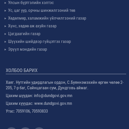
Улсын бүртгэлийн хэлтэс
Ус, цаг уур, орчны шинжилгээний төв
Хөдөлмөр, халамжийн үйлчилгээний газар
Хүнс, хөдөө аж ахуйн газар
Цагдаагийн газар
Шүүхийн шийдвэр гүйцэтгэх газар
Эрүүл мэндийн газар
ХОЛБОО БАРИХ
Хаяг. Нутгийн удирдлагын ордон, С.Буяннэмэхийн өргөн чөлөө 2-
205, 7-р баг, Сайнцагаан сум, Дундговь аймаг.
Цахим шуудан: info@dundgovi.gov.mn
Цахим хууудас: www.dundgovi.gov.mn
Утас: 7059106, 70593833