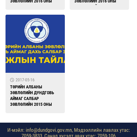
ЗӨВЛӨЛИЙН 2016 ОНЫ
ЗӨВЛӨЛИЙН 2016 ОНЫ
ХУРАЛДААНЫ
АЖЛЫН ТАЙЛАН
ШИЙДВЭРИЙН ХЭРЭГЖИЛТ
2017-05-16
ТӨРИЙН АЛБАНЫ
ЗӨВЛӨЛИЙН ДУНДГОВЬ
АЙМАГ САЛБАР
ЗӨВЛӨЛИЙН 2015 ОНЫ
ХУРАЛДААНЫ
ШИЙДВЭРИЙН БИЕЛЭЛТ
И-мэйл: info@dundgovi.gov.mn, Мэдээллийн лавлах утас:
7059-3833, Санал хүсэлт авах утас: 7059-106