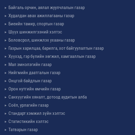
Байгаль орчин, аялал жуулчлалын газар
Худалдан авах ажиллагааны газар
Биеийн тамир, спортын газар
Шүүх шинжилгээний хэлтэс
Боловсрол, шинжлэх ухааны газар
Газрын харилцаа, барилга, хот байгуулалтын газар
Хүүхэд, гэр бүлийн хөгжил, хамгааллын газар
Мал эмнэлэгийн газар
Нийгмийн даатгалын газар
Онцгой байдлын газар
Орон нутгийн өмчийн газар
Санхүүгийн хяналт, дотоод аудитын алба
Соёл, урлагийн газар
Стандарт хэмжил зүйн хэлтэс
Статистикийн хэлтэс
Татварын газар