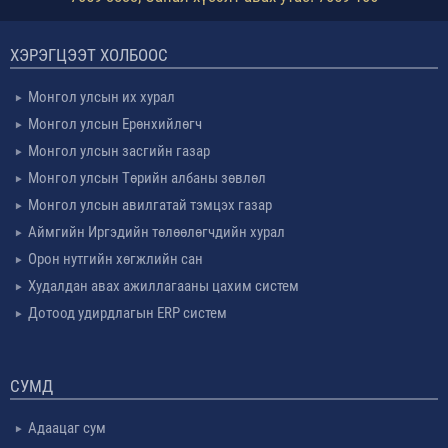
ХЭРЭГЦЭЭТ ХОЛБООС
Монгол улсын их хурал
Монгол улсын Ерөнхийлөгч
Монгол улсын засгийн газар
Монгол улсын Төрийн албаны зөвлөл
Монгол улсын авилгатай тэмцэх газар
Аймгийн Иргэдийн төлөөлөгчдийн хурал
Орон нутгийн хөгжлийн сан
Худалдан авах ажиллагааны цахим систем
Дотоод удирдлагын ERP систем
СУМД
Адаацаг сум