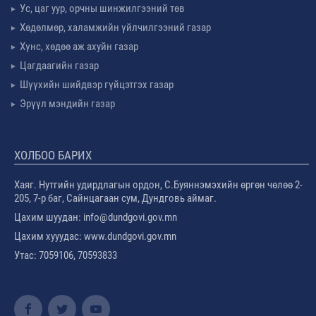
Ус, цаг уур, орчны шинжилгээний төв
Хөдөлмөр, халамжийн үйлчилгээний газар
Хүнс, хөдөө аж ахуйн газар
Цагдаагийн газар
Шүүхийн шийдвэр гүйцэтгэх газар
Эрүүл мэндийн газар
ХОЛБОО БАРИХ
Хаяг. Нутгийн удирдлагын ордон, С.Буяннэмэхийн өргөн чөлөө 2-
205, 7-р баг, Сайнцагаан сум, Дундговь аймаг.
Цахим шуудан: info@dundgovi.gov.mn
Цахим хууудас: www.dundgovi.gov.mn
Утас: 7059106, 70593833