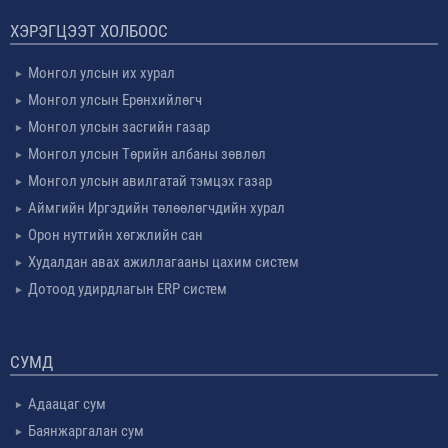
ХЭРЭГЦЭЭТ ХОЛБООС
Монгол улсын их хурал
Монгол улсын Ерөнхийлөгч
Монгол улсын засгийн газар
Монгол улсын Төрийн албаны зөвлөл
Монгол улсын авилгатай тэмцэх газар
Аймгийн Иргэдийн төлөөлөгчдийн хурал
Орон нутгийн хөгжлийн сан
Худалдан авах ажиллагааны цахим систем
Дотоод удирдлагын ERP систем
СУМД
Адаацаг сум
Баянжаргалан сум