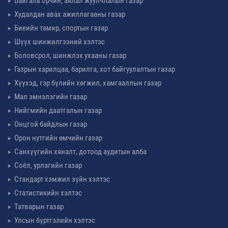
Байгаль орчин, аялал жуулчлалын газар
Худалдан авах ажиллагааны газар
Биеийн тамир, спортын газар
Шүүх шинжилгээний хэлтэс
Боловсрол, шинжлэх ухааны газар
Газрын харилцаа, барилга, хот байгуулалтын газар
Хүүхэд, гэр бүлийн хөгжил, хамгааллын газар
Мал эмнэлэгийн газар
Нийгмийн даатгалын газар
Онцгой байдлын газар
Орон нутгийн өмчийн газар
Санхүүгийн хяналт, дотоод аудитын алба
Соёл, урлагийн газар
Стандарт хэмжил зүйн хэлтэс
Статистикийн хэлтэс
Татварын газар
Улсын бүртгэлийн хэлтэс