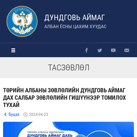
ДУНДГОВЬ АЙМАГ
АЛБАН ЁСНЫ ЦАХИМ ХУУДАС
ТАСЗӨВЛӨЛ
ТӨРИЙН АЛБАНЫ ЗӨВЛӨЛИЙН ДУНДГОВЬ АЙМАГ
ДАХ САЛБАР ЗӨВЛӨЛИЙН ГИШҮҮНЭЭР ТОМИЛОХ
ТУХАЙ
Буцах
2024-04-23