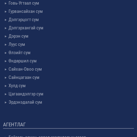
Говь-Угтаал сум
Гурвансайхан сум
Дэлгэрцогт сум
Дэлгэрхангай сум
Дэрэн сум
Луус сум
Өлзийт сум
Өндөршил сум
Сайхан-Овоо сум
Сайнцагаан сум
Хулд сум
Цагаандэлгэр сум
Эрдэнэдалай сум
АГЕНТЛАГ