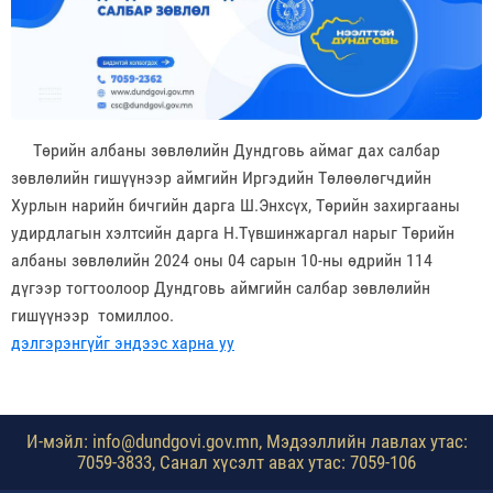
Төрийн албаны зөвлөлийн Дундговь аймаг дах салбар
зөвлөлийн гишүүнээр аймгийн Иргэдийн Төлөөлөгчдийн
Хурлын нарийн бичгийн дарга Ш.Энхсүх, Төрийн захиргааны
удирдлагын хэлтсийн дарга Н.Түвшинжаргал нарыг Төрийн
албаны зөвлөлийн 2024 оны 04 сарын 10-ны өдрийн 114
дүгээр тогтоолоор Дундговь аймгийн салбар зөвлөлийн
гишүүнээр томиллоо.
дэлгэрэнгүйг эндээс харна уу
И-мэйл: info@dundgovi.gov.mn, Мэдээллийн лавлах утас:
7059-3833, Санал хүсэлт авах утас: 7059-106