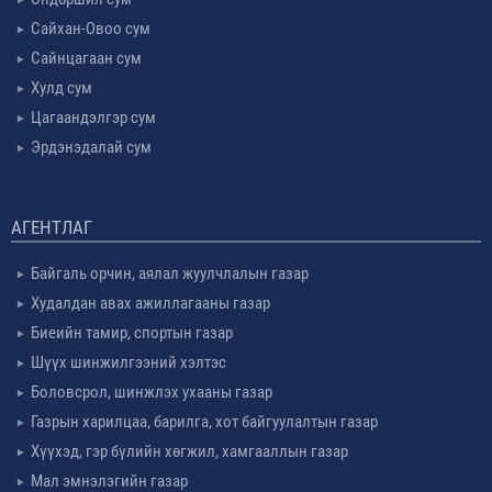
Сайхан-Овоо сум
Сайнцагаан сум
Хулд сум
Цагаандэлгэр сум
Эрдэнэдалай сум
АГЕНТЛАГ
Байгаль орчин, аялал жуулчлалын газар
Худалдан авах ажиллагааны газар
Биеийн тамир, спортын газар
Шүүх шинжилгээний хэлтэс
Боловсрол, шинжлэх ухааны газар
Газрын харилцаа, барилга, хот байгуулалтын газар
Хүүхэд, гэр бүлийн хөгжил, хамгааллын газар
Мал эмнэлэгийн газар