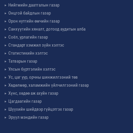
Нийгмийн даатгалын газар
Онцгой байдлын газар
Орон нутгийн өмчийн газар
Санхүүгийн хяналт, дотоод аудитын алба
Соёл, урлагийн газар
Стандарт хэмжил зүйн хэлтэс
Статистикийн хэлтэс
Татварын газар
Улсын бүртгэлийн хэлтэс
Ус, цаг уур, орчны шинжилгээний төв
Хөдөлмөр, халамжийн үйлчилгээний газар
Хүнс, хөдөө аж ахуйн газар
Цагдаагийн газар
Шүүхийн шийдвэр гүйцэтгэх газар
Эрүүл мэндийн газар