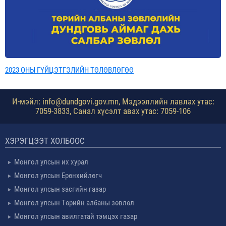
2023 ОНЫ ГҮЙЦЭТГЭЛИЙН ТӨЛӨВЛӨГӨӨ
И-мэйл: info@dundgovi.gov.mn, Мэдээллийн лавлах утас:
7059-3833, Санал хүсэлт авах утас: 7059-106
ХЭРЭГЦЭЭТ ХОЛБООС
Монгол улсын их хурал
Монгол улсын Ерөнхийлөгч
Монгол улсын засгийн газар
Монгол улсын Төрийн албаны зөвлөл
Монгол улсын авилгатай тэмцэх газар