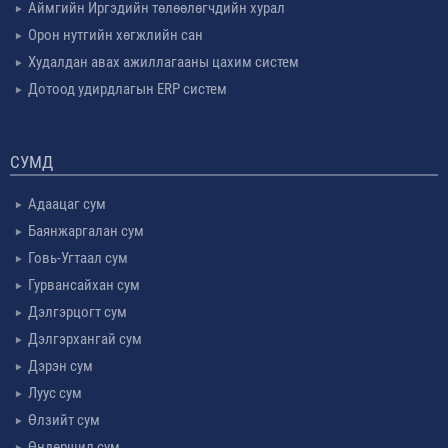
Аймгийн Иргэдийн төлөөлөгчдийн хурал
Орон нутгийн хөгжлийн сан
Худалдан авах ажиллагааны цахим систем
Дотоод удирдлагын ERP систем
СУМД
Адаацаг сум
Баянжаргалан сум
Говь-Угтаал сум
Гурвансайхан сум
Дэлгэрцогт сум
Дэлгэрхангай сум
Дэрэн сум
Луус сум
Өлзийт сум
Өндөршил сум