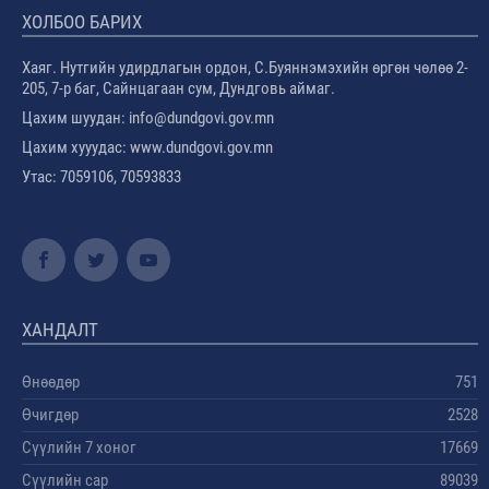
ХОЛБОО БАРИХ
Хаяг. Нутгийн удирдлагын ордон, С.Буяннэмэхийн өргөн чөлөө 2-
205, 7-р баг, Сайнцагаан сум, Дундговь аймаг.
Цахим шуудан: info@dundgovi.gov.mn
Цахим хууудас: www.dundgovi.gov.mn
Утас: 7059106, 70593833
ХАНДАЛТ
Өнөөдөр
751
Өчигдөр
2528
Сүүлийн 7 хоног
17669
Сүүлийн сар
89039