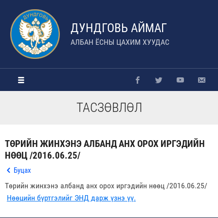
ДУНДГОВЬ АЙМАГ
АЛБАН ЁСНЫ ЦАХИМ ХУУДАС
ТАСЗӨВЛӨЛ
ТӨРИЙН ЖИНХЭНЭ АЛБАНД АНХ ОРОХ ИРГЭДИЙН
НӨӨЦ /2016.06.25/
Буцах
Төрийн жинхэнэ албанд анх орох иргэдийн нөөц /2016.06.25/
Нөөцийн бүртгэлийг ЭНД дарж үзнэ үү.