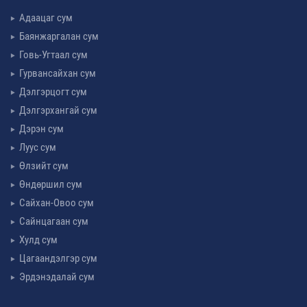
Адаацаг сум
Баянжаргалан сум
Говь-Угтаал сум
Гурвансайхан сум
Дэлгэрцогт сум
Дэлгэрхангай сум
Дэрэн сум
Луус сум
Өлзийт сум
Өндөршил сум
Сайхан-Овоо сум
Сайнцагаан сум
Хулд сум
Цагаандэлгэр сум
Эрдэнэдалай сум