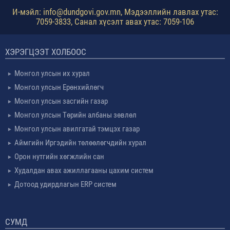
И-мэйл: info@dundgovi.gov.mn, Мэдээллийн лавлах утас:
7059-3833, Санал хүсэлт авах утас: 7059-106
ХЭРЭГЦЭЭТ ХОЛБООС
Монгол улсын их хурал
Монгол улсын Ерөнхийлөгч
Монгол улсын засгийн газар
Монгол улсын Төрийн албаны зөвлөл
Монгол улсын авилгатай тэмцэх газар
Аймгийн Иргэдийн төлөөлөгчдийн хурал
Орон нутгийн хөгжлийн сан
Худалдан авах ажиллагааны цахим систем
Дотоод удирдлагын ERP систем
СУМД