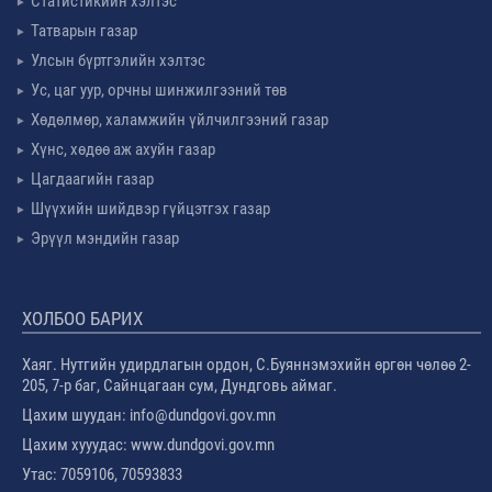
Статистикийн хэлтэс
Татварын газар
Улсын бүртгэлийн хэлтэс
Ус, цаг уур, орчны шинжилгээний төв
Хөдөлмөр, халамжийн үйлчилгээний газар
Хүнс, хөдөө аж ахуйн газар
Цагдаагийн газар
Шүүхийн шийдвэр гүйцэтгэх газар
Эрүүл мэндийн газар
ХОЛБОО БАРИХ
Хаяг. Нутгийн удирдлагын ордон, С.Буяннэмэхийн өргөн чөлөө 2-
205, 7-р баг, Сайнцагаан сум, Дундговь аймаг.
Цахим шуудан: info@dundgovi.gov.mn
Цахим хууудас: www.dundgovi.gov.mn
Утас: 7059106, 70593833