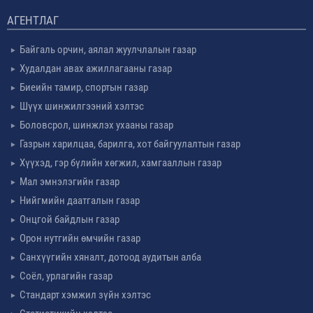
АГЕНТЛАГ
Байгаль орчин, аялал жуулчлалын газар
Худалдан авах ажиллагааны газар
Биеийн тамир, спортын газар
Шүүх шинжилгээний хэлтэс
Боловсрол, шинжлэх ухааны газар
Газрын харилцаа, барилга, хот байгуулалтын газар
Хүүхэд, гэр бүлийн хөгжил, хамгааллын газар
Мал эмнэлэгийн газар
Нийгмийн даатгалын газар
Онцгой байдлын газар
Орон нутгийн өмчийн газар
Санхүүгийн хяналт, дотоод аудитын алба
Соёл, урлагийн газар
Стандарт хэмжил зүйн хэлтэс