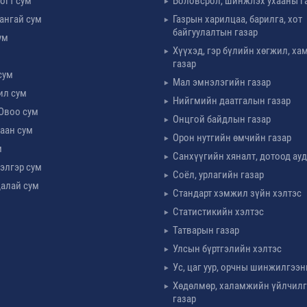
огт сум
Боловсрол, шинжлэх ухааны г
ангай сум
Газрын харилцаа, барилга, хот
байгуулалтын газар
ум
Хүүхэд, гэр бүлийн хөгжил, х
м
газар
сум
Мал эмнэлэгийн газар
ил сум
Нийгмийн даатгалын газар
Овоо сум
Онцгой байдлын газар
аан сум
Орон нутгийн өмчийн газар
м
Санхүүгийн хяналт, дотоод ау
элгэр сум
Соёл, урлагийн газар
алай сум
Стандарт хэмжил зүйн хэлтэс
Статистикийн хэлтэс
Татварын газар
Улсын бүртгэлийн хэлтэс
Ус, цаг уур, орчны шинжилгээн
Хөдөлмөр, халамжийн үйлчил
газар