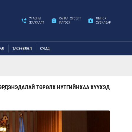
УТАСНЫ
САНАЛ, ХҮСЭЛТ
ӨМНӨХ
ЖАГСААЛТ
ИЛГЭЭХ
ХУВИЛБАР
АЛ
ТАСЗӨВЛӨЛ
СУМД
ЭРДЭНЭДАЛАЙ ТӨРӨЛХ НУТГИЙНХАА ХҮҮХЭД