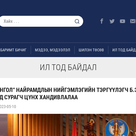
БАРИМТ БИЧИГ
МЭДЭЭ, МЭДЭЭЛЭЛ
ШИЛЭН ТӨСӨВ
ИЛ ТОД БАЙД
ИЛ ТОД БАЙДАЛ
НГОЛ” НАЙРАМДЛЫН НИЙГЭМЛЭГИЙН ТЭРГҮҮЛЭГЧ Б.
Д СУРАГЧ ЦҮНХ ХАНДИВЛАЛАА
023-05-10