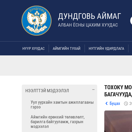
ДУНДГОВЬ АЙМАГ
АЛБАН ЁСНЫ ЦАХИМ ХУУДАС
НҮҮР ХУУДАС
АЙМГИЙН ТУХАЙ
НУТГИЙН УДИРДЛАГА
ТОХОКҮ МО
НЭЭЛТТЭЙ МЭДЭЭЛЭЛ
БАГАЧУУДА
Уул уурхайн хамтын ажиллагааны
Буцах
2
гэрээ
Аймгийн ерөнхий төлөвлөлт,
барилга байгууламж, газрын
мэдээлэл