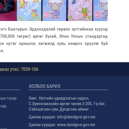
эгч Баатарын Эрдэнэдалай төрөлх нутгийнхаа хүүхэд
00,000 төгрөг) өртөг бүхий, Япон Улсын стандартад
он нутаг орныхоо хөгжилд хувь нэмрээ оруулж буй
е.
авах утас: 7059-106
ХОЛБОО БАРИХ
лын газар
Хаяг. Нутгийн удирдлагын ордон,
С.Буяннэмэхийн өргөн чөлөө 2-205, 7-р баг,
азар
Сайнцагаан сум, Дундговь аймаг.
Цахим шуудан: info@dundgovi.gov.mn
Цахим хууудас: www.dundgovi.gov.mn