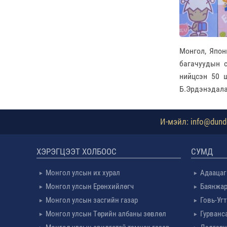
Монгол, Япон
багачуудын с
нийцсэн 50 
Б.Эрдэнэдала
И-мэйл: info@dundg
ХЭРЭГЦЭЭТ ХОЛБООС
СУМД
Монгол улсын их хурал
Адаацаг
Монгол улсын Ерөнхийлөгч
Баянжар
Монгол улсын засгийн газар
Говь-Уг
Монгол улсын Төрийн албаны зөвлөл
Гурванс