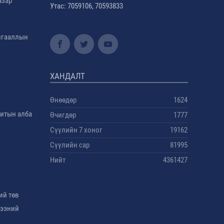
азар
Утас: 7059106, 70593833
амгааллын
ХАНДАЛТ
Өнөөдөр
1624
дитын алба
Өчигдөр
1777
Сүүлийн 7 хоног
19162
Сүүлийн сар
81995
Нийт
4361427
ий төв
гээний