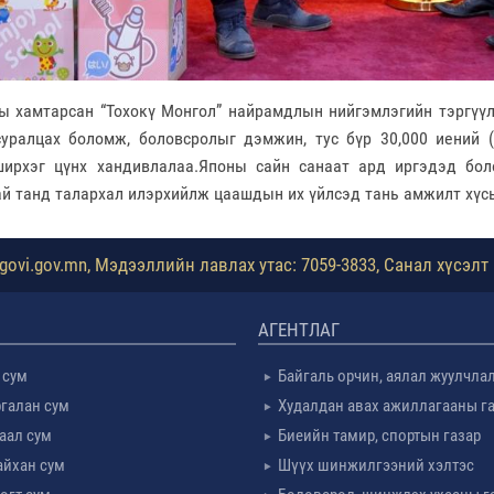
ы хамтарсан “Тохокү Монгол” найрамдлын нийгэмлэгийн тэргүүл
уралцах боломж, боловсролыг дэмжин, тус бүр 30,000 иений (7
ширхэг цүнх хандивлалаа.Японы сайн санаат ард иргэдэд бол
й танд талархал илэрхийлж цаашдын их үйлсэд тань амжилт хүсь
ovi.gov.mn, Мэдээллийн лавлах утас: 7059-3833, Санал хүсэлт 
АГЕНТЛАГ
 сум
Байгаль орчин, аялал жуулчла
галан сум
Худалдан авах ажиллагааны г
таал сум
Биеийн тамир, спортын газар
айхан сум
Шүүх шинжилгээний хэлтэс