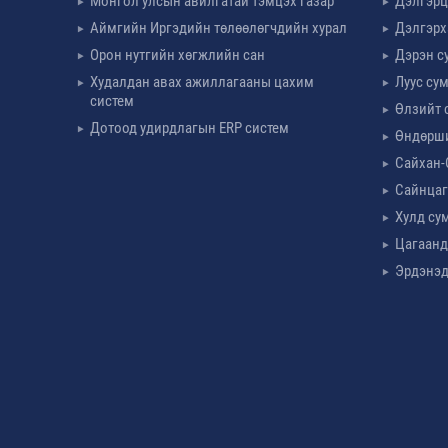
Монгол улсын авилгатай тэмцэх газар
Дэлгэрц
Аймгийн Иргэдийн төлөөлөгчдийн хурал
Дэлгэрх
Орон нутгийн хөгжлийн сан
Дэрэн с
Худалдан авах ажиллагааны цахим
Луус су
систем
Өлзийт 
Дотоод удирдлагын ERP систем
Өндөрш
Сайхан-
Сайнцаг
Хулд су
Цагаанд
Эрдэнэд