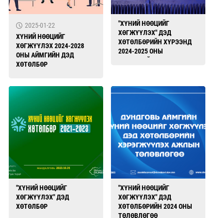
"ХҮНИЙ НӨӨЦИЙГ
2025-01-22
ХӨГЖҮҮЛЭХ" ДЭД
ХҮНИЙ НӨӨЦИЙГ
ХӨТӨЛБӨРИЙН ХҮРЭЭНД
ХӨГЖҮҮЛЭХ 2024-2028
2024-2025 ОНЫ
ОНЫ АЙМГИЙН ДЭД
ХИЧЭЭЛИЙН ЖИЛД
ХӨТӨЛБӨР
СУРГАЛТЫН ТӨЛБӨРИЙН
ТЭТГЭЛЭГТ ХАМРАГДСАН
ОЮУТАН, ЗАЛУУЧУУДЫН
ЖАГААЛТ .
"ХҮНИЙ НӨӨЦИЙГ
"ХҮНИЙ НӨӨЦИЙГ
ХӨГЖҮҮЛЭХ" ДЭД
ХӨГЖҮҮЛЭХ" ДЭД
ХӨТӨЛБӨР
ХӨТӨЛБӨРИЙН 2024 ОНЫ
ТӨЛӨВЛӨГӨӨ