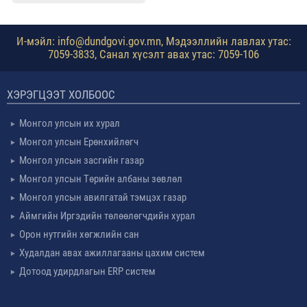
И-мэйл: info@dundgovi.gov.mn, Мэдээллийн лавлах утас:
7059-3833, Санал хүсэлт авах утас: 7059-106
ХЭРЭГЦЭЭТ ХОЛБООС
Монгол улсын их хурал
Монгол улсын Ерөнхийлөгч
Монгол улсын засгийн газар
Монгол улсын Төрийн албаны зөвлөл
Монгол улсын авилгатай тэмцэх газар
Аймгийн Иргэдийн төлөөлөгчдийн хурал
Орон нутгийн хөгжлийн сан
Худалдан авах ажиллагааны цахим систем
Дотоод удирдлагын ERP систем