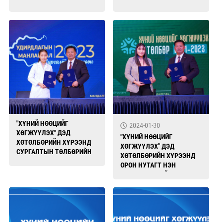
"ХҮНИЙ НӨӨЦИЙГ
2024-01-30
ХӨГЖҮҮЛЭХ" ДЭД
"ХҮНИЙ НӨӨЦИЙГ
ХӨТӨЛБӨРИЙН ХҮРЭЭНД
ХӨГЖҮҮЛЭХ" ДЭД
СУРГАЛТЫН ТӨЛБӨРИЙН
ХӨТӨЛБӨРИЙН ХҮРЭЭНД
ТЭТГЭЛЭГТ ХАМРАГДСАН
ОРОН НУТАГТ НЭН
ОЮУТАН, ЗАЛУУЧУУДЫН
ШААРДАЛГАТАЙ БОЛОВСОХ
ЖАГААЛТ .
ХҮЧИН БЭЛТГЭВ.