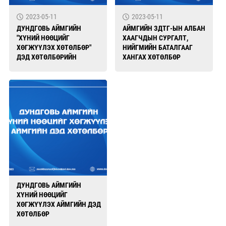
2023-05-11
2023-05-11
ДУНДГОВЬ АЙМГИЙН
АЙМГИЙН ЗДТГ-ЫН АЛБАН
"ХҮНИЙ НӨӨЦИЙГ
ХААГЧДЫН СУРГАЛТ,
ХӨГЖҮҮЛЭХ ХӨТӨЛБӨР"
НИЙГМИЙН БАТАЛГААГ
ДЭД ХӨТӨЛБӨРИЙН
ХАНГАХ ХӨТӨЛБӨР
ХЭРЭГЖҮҮЛЭХ АЖЛЫН
ТӨЛӨВЛГӨӨ
ДУНДГОВЬ АЙМГИЙН
ХҮНИЙ НӨӨЦИЙГ
ХӨГЖҮҮЛЭХ АЙМГИЙН ДЭД
ХӨТӨЛБӨР