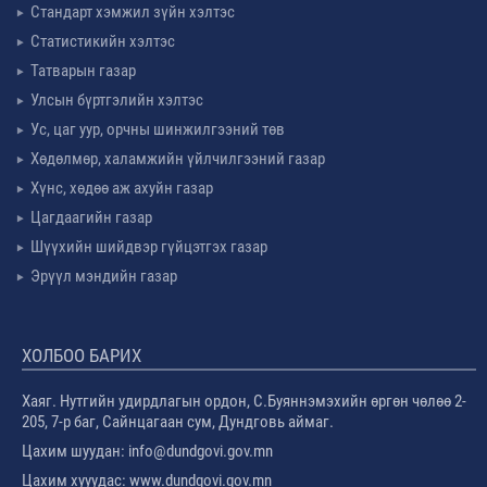
Стандарт хэмжил зүйн хэлтэс
Статистикийн хэлтэс
Татварын газар
Улсын бүртгэлийн хэлтэс
Ус, цаг уур, орчны шинжилгээний төв
Хөдөлмөр, халамжийн үйлчилгээний газар
Хүнс, хөдөө аж ахуйн газар
Цагдаагийн газар
Шүүхийн шийдвэр гүйцэтгэх газар
Эрүүл мэндийн газар
ХОЛБОО БАРИХ
Хаяг. Нутгийн удирдлагын ордон, С.Буяннэмэхийн өргөн чөлөө 2-
205, 7-р баг, Сайнцагаан сум, Дундговь аймаг.
Цахим шуудан: info@dundgovi.gov.mn
Цахим хууудас: www.dundgovi.gov.mn