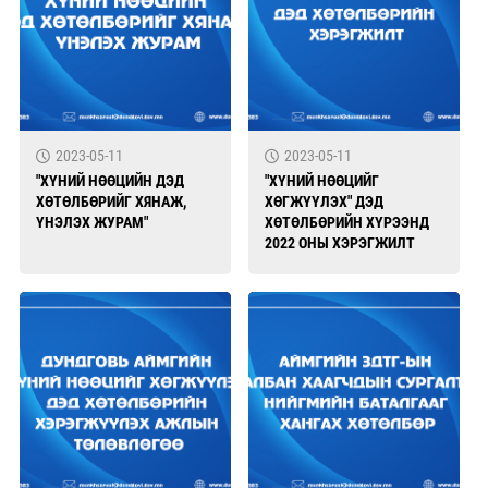
2023-05-11
2023-05-11
"ХҮНИЙ НӨӨЦИЙН ДЭД
"ХҮНИЙ НӨӨЦИЙГ
ХӨТӨЛБӨРИЙГ ХЯНАЖ,
ХӨГЖҮҮЛЭХ" ДЭД
ҮНЭЛЭХ ЖУРАМ"
ХӨТӨЛБӨРИЙН ХҮРЭЭНД
2022 ОНЫ ХЭРЭГЖИЛТ