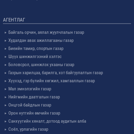
АГЕНТЛАГ
Байгаль орчин, аялал жуулчлалын газар
Худалдан авах ажиллагааны газар
Биеийн тамир, спортын газар
Шүүх шинжилгээний хэлтэс
Боловсрол, шинжлэх ухааны газар
Газрын харилцаа, барилга, хот байгуулалтын газар
Хүүхэд, гэр бүлийн хөгжил, хамгааллын газар
Мал эмнэлэгийн газар
Нийгмийн даатгалын газар
Онцгой байдлын газар
Орон нутгийн өмчийн газар
Санхүүгийн хяналт, дотоод аудитын алба
Соёл, урлагийн газар