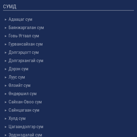
СУМД
Адаацаг сум
Баянжаргалан сум
Говь-Угтаал сум
Гурвансайхан сум
Дэлгэрцогт сум
Дэлгэрхангай сум
Дэрэн сум
Луус сум
Өлзийт сум
Өндөршил сум
Сайхан-Овоо сум
Сайнцагаан сум
Хулд сум
Цагаандэлгэр сум
Эрдэнэдалай сум