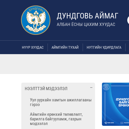
ДУНДГОВЬ АЙМАГ
АЛБАН ЁСНЫ ЦАХИМ ХУУДАС
НҮҮР ХУУДАС
АЙМГИЙН ТУХАЙ
НУТГИЙН УДИРДЛАГА
НЭЭЛТТЭЙ МЭДЭЭЛЭЛ
Уул уурхайн хамтын ажиллагааны
гэрээ
Аймгийн ерөнхий төлөвлөлт,
барилга байгууламж, газрын
мэдээлэл