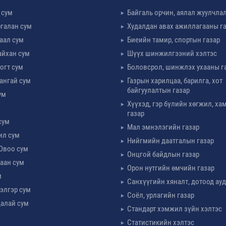
 сум
Байгаль орчин, аялал жуулчла
галан сум
Худалдан авах ажиллагааны г
таал сум
Биеийн тамир, спортын газар
айхан сум
Шүүх шинжилгээний хэлтэс
огт сум
Боловсрол, шинжлэх ухааны г
ангай сум
Газрын харилцаа, барилга, хот
байгуулалтын газар
ум
Хүүхэд, гэр бүлийн хөгжил, х
м
газар
сум
Мал эмнэлэгийн газар
ил сум
Нийгмийн даатгалын газар
Овоо сум
Онцгой байдлын газар
аан сум
Орон нутгийн өмчийн газар
м
Санхүүгийн хяналт, дотоод ау
элгэр сум
Соёл, урлагийн газар
алай сум
Стандарт хэмжил зүйн хэлтэс
Статистикийн хэлтэс