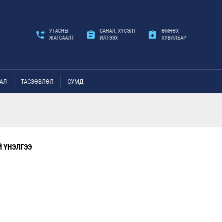
УТАСНЫ
САНАЛ, ХҮСЭЛТ
ӨМНӨХ
ЖАГСААЛТ
ИЛГЭЭХ
ХУВИЛБАР
АЛ
ТАСЗӨВЛӨЛ
СУМД
 ҮНЭЛГЭЭ