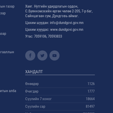
лын газар
Хаяг. Нутгийн удирдлагын ордон,
С.Буяннэмэхийн өргөн чөлөө 2-205, 7-р баг,
азар
Сайнцагаан сум, Дундговь аймаг.
Цахим шуудан: info@dundgovi.gov.mn
Цахим хууудас: www.dundgovi.gov.mn
азар
Утас: 7059106, 70593833
амгааллын
ХАНДАЛТ
Өнөөдөр
1126
дитын алба
Өчигдөр
1777
Сүүлийн 7 хоног
18664
Сүүлийн сар
81497