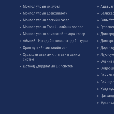
Монгол улсын их хурал
Адаацаг
Монгол улсын Ерөнхийлөгч
Баянжар
Монгол улсын засгийн газар
Говь-Уг
Монгол улсын Төрийн албаны зөвлөл
Гурванс
Монгол улсын авилгатай тэмцэх газар
Дэлгэрц
Аймгийн Иргэдийн төлөөлөгчдийн хурал
Дэлгэрх
Орон нутгийн хөгжлийн сан
Дэрэн с
Худалдан авах ажиллагааны цахим
Луус су
систем
Өлзийт 
Дотоод удирдлагын ERP систем
Өндөрш
Сайхан-
Сайнцаг
Хулд су
Цагаанд
Эрдэнэд