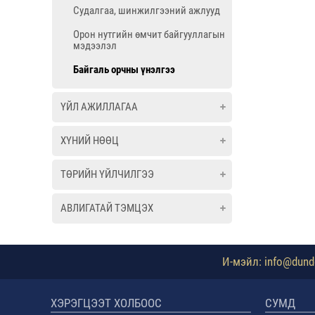
Судалгаа, шинжилгээний ажлууд
Орон нутгийн өмчит байгууллагын
мэдээлэл
Байгаль орчны үнэлгээ
ҮЙЛ АЖИЛЛАГАА
ХҮНИЙ НӨӨЦ
ТӨРИЙН ҮЙЛЧИЛГЭЭ
АВЛИГАТАЙ ТЭМЦЭХ
И-мэйл: info@dundg
ХЭРЭГЦЭЭТ ХОЛБООС
СУМД