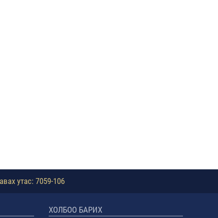
авах утас: 7059-106
ХОЛБОО БАРИХ