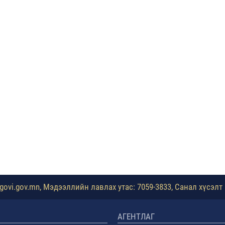
ovi.gov.mn, Мэдээллийн лавлах утас: 7059-3833, Санал хүсэлт 
АГЕНТЛАГ