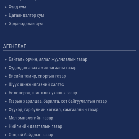
Хулд сум
Цагаандэлгэр сум
Эрдэнэдалай сум
АГЕНТЛАГ
Байгаль орчин, аялал жуулчлалын газар
Худалдан авах ажиллагааны газар
Биеийн тамир, спортын газар
Шүүх шинжилгээний хэлтэс
Боловсрол, шинжлэх ухааны газар
Газрын харилцаа, барилга, хот байгуулалтын газар
Хүүхэд, гэр бүлийн хөгжил, хамгааллын газар
Мал эмнэлэгийн газар
Нийгмийн даатгалын газар
Онцгой байдлын газар