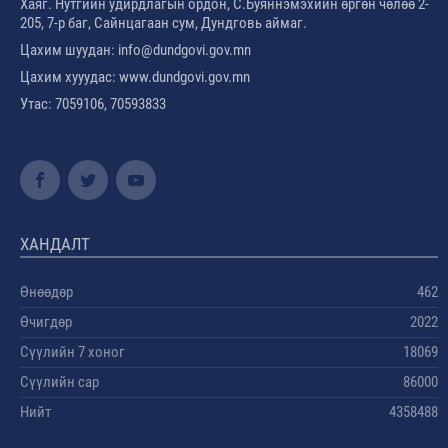
Хаяг. Нутгийн удирдлагын ордон, С.Буяннэмэхийн өргөн чөлөө 2-
205, 7-р баг, Сайнцагаан сум, Дундговь аймаг.
Цахим шуудан: info@dundgovi.gov.mn
Цахим хууудас: www.dundgovi.gov.mn
Утас: 7059106, 70593833
ХАНДАЛТ
Өнөөдөр
462
Өчигдөр
2022
Сүүлийн 7 хоног
18069
Сүүлийн сар
86000
Нийт
4358488