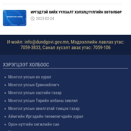
ИРГЭДТЭЙ ХИЙХ УУЛЗАЛТ ХЭЛЭЛЦҮҮЛГИЙН ХӨТӨЛБӨР
2023-02-24
И-мэйл: info@dundgovi.gov.mn, Мэдээллийн лавлах утас:
7059-3833, Санал хүсэлт авах утас: 7059-106
ХЭРЭГЦЭЭТ ХОЛБООС
Монгол улсын их хурал
Монгол улсын Ерөнхийлөгч
Монгол улсын засгийн газар
Монгол улсын Төрийн албаны зөвлөл
Монгол улсын авилгатай тэмцэх газар
Аймгийн Иргэдийн төлөөлөгчдийн хурал
Орон нутгийн хөгжлийн сан