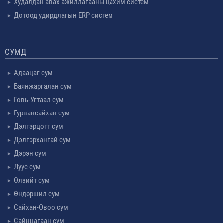
Худалдан авах ажиллагааны цахим систем
Дотоод удирдлагын ERP систем
СУМД
Адаацаг сум
Баянжаргалан сум
Говь-Угтаал сум
Гурвансайхан сум
Дэлгэрцогт сум
Дэлгэрхангай сум
Дэрэн сум
Луус сум
Өлзийт сум
Өндөршил сум
Сайхан-Овоо сум
Сайнцагаан сум