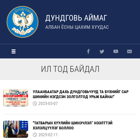
ДУНДГОВЬ АЙМАГ
АЛБАН ЁСНЫ ЦАХИМ ХУУДАС
ИЛ ТОД БАЙДАЛ
УЛААНБААТАР ДАХЬ ДУНДГОВЬЧУУД ТА БҮХНИЙГ САР
ШИНИЙН НЭГДСЭН ЗОЛГОЛТОД УРЬЖ БАЙНА!"
2025-03-07
"ТАТВАРЫН ХУУЛИЙН ШИНЭЧЛЭЛ” НЭЭЛТТЭЙ
ХЭЛЭЛЦҮҮЛЭГ БОЛЛОО
2025-02-11