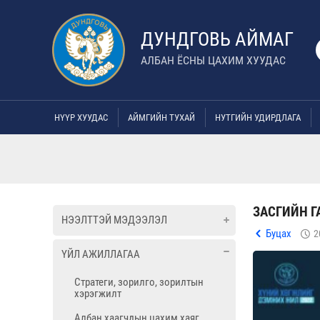
ДУНДГОВЬ АЙМАГ
АЛБАН ЁСНЫ ЦАХИМ ХУУДАС
НҮҮР ХУУДАС
АЙМГИЙН ТУХАЙ
НУТГИЙН УДИРДЛАГА
ЗАСГИЙН Г
НЭЭЛТТЭЙ МЭДЭЭЛЭЛ
Буцах
2
ҮЙЛ АЖИЛЛАГАА
Стратеги, зорилго, зорилтын
хэрэгжилт
Албан хаагчдын цахим хаяг,