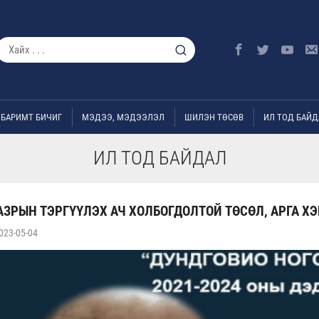
БАРИМТ БИЧИГ
МЭДЭЭ, МЭДЭЭЛЭЛ
ШИЛЭН ТӨСӨВ
ИЛ ТОД БАЙД
ИЛ ТОД БАЙДАЛ
АЗРЫН ТЭРГҮҮЛЭХ АЧ ХОЛБОГДОЛТОЙ ТӨСӨЛ, АРГА 
023-05-04