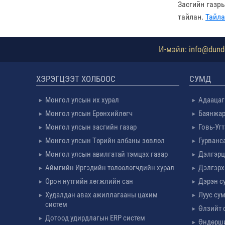
Засгийн газр
тайлан.
Тайла
И-мэйл: info@dundg
ХЭРЭГЦЭЭТ ХОЛБООС
СУМД
Монгол улсын их хурал
Адаацаг
Монгол улсын Ерөнхийлөгч
Баянжар
Монгол улсын засгийн газар
Говь-Уг
Монгол улсын Төрийн албаны зөвлөл
Гурванс
Монгол улсын авилгатай тэмцэх газар
Дэлгэрц
Аймгийн Иргэдийн төлөөлөгчдийн хурал
Дэлгэрх
Орон нутгийн хөгжлийн сан
Дэрэн с
Худалдан авах ажиллагааны цахим
Луус су
систем
Өлзийт 
Дотоод удирдлагын ERP систем
Өндөрш