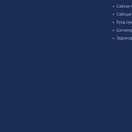
Сайхан-
Сайнцаг
Хулд су
Цагаанд
Эрдэнэд