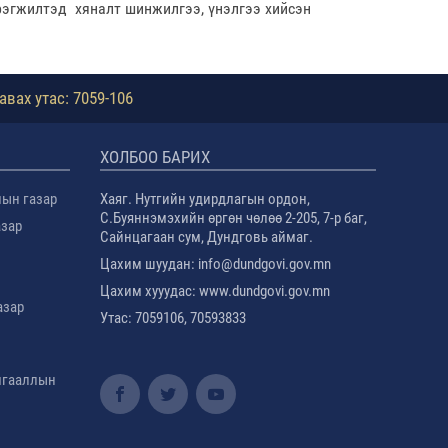
эрэгжилтэд хяналт шинжилгээ, үнэлгээ хийсэн
авах утас: 7059-106
ХОЛБОО БАРИХ
лын газар
Хаяг. Нутгийн удирдлагын ордон,
С.Буяннэмэхийн өргөн чөлөө 2-205, 7-р баг,
азар
Сайнцагаан сум, Дундговь аймаг.
Цахим шуудан: info@dundgovi.gov.mn
Цахим хууудас: www.dundgovi.gov.mn
азар
Утас: 7059106, 70593833
амгааллын