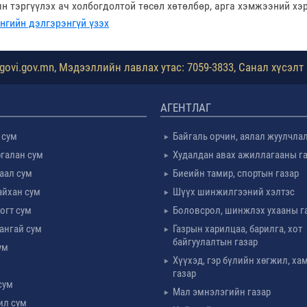
ын тэргүүлэх ач холбогдолтой төсөл хөтөлбөр, арга хэмжээний х
нгийн дэлгэрэнгүй үзэх
ovi.gov.mn, Мэдээллийн лавлах утас: 7059-3833, Санал хүсэлт 
АГЕНТЛАГ
 сум
Байгаль орчин, аялал жуулчла
галан сум
Худалдан авах ажиллагааны г
таал сум
Биеийн тамир, спортын газар
айхан сум
Шүүх шинжилгээний хэлтэс
огт сум
Боловсрол, шинжлэх ухааны г
ангай сум
Газрын харилцаа, барилга, хот
байгуулалтын газар
ум
Хүүхэд, гэр бүлийн хөгжил, х
м
газар
сум
Мал эмнэлэгийн газар
ил сум