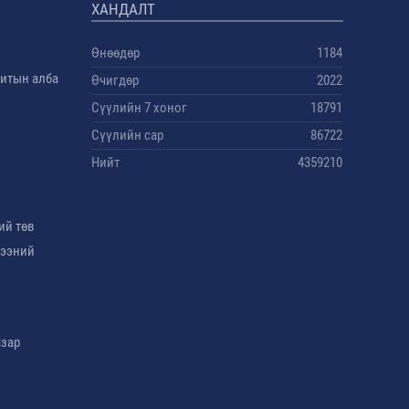
ХАНДАЛТ
Өнөөдөр
1184
дитын алба
Өчигдөр
2022
Сүүлийн 7 хоног
18791
Сүүлийн сар
86722
Нийт
4359210
ий төв
гээний
азар