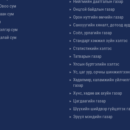
Нийгмийн даатгалын газар
Овоо сум
Онцгой байдлын газар
аан сум
Орон нутгийн өмчийн газар
м
Санхүүгийн хяналт, дотоод ау
элгэр сум
Соёл, урлагийн газар
алай сум
Стандарт хэмжил зүйн хэлтэс
Статистикийн хэлтэс
Татварын газар
Улсын бүртгэлийн хэлтэс
Ус, цаг уур, орчны шинжилгээн
Хөдөлмөр, халамжийн үйлчил
газар
Хүнс, хөдөө аж ахуйн газар
Цагдаагийн газар
Шүүхийн шийдвэр гүйцэтгэх г
Эрүүл мэндийн газар