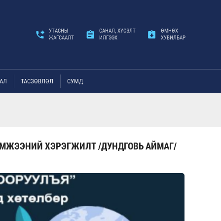
УТАСНЫ
САНАЛ, ХҮСЭЛТ
ӨМНӨХ
ЖАГСААЛТ
ИЛГЭЭХ
ХУВИЛБАР
АЛ
ТАСЗӨВЛӨЛ
СУМД
ХЭМЖЭЭНИЙ ХЭРЭГЖИЛТ /ДУНДГОВЬ АЙМАГ/