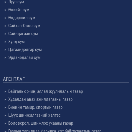
Луус сум
Өлзийт сум
Өндөршил сум
Сайхан-Овоо сум
Сайнцагаан сум
Хулд сум
Цагаандэлгэр сум
Эрдэнэдалай сум
АГЕНТЛАГ
Байгаль орчин, аялал жуулчлалын газар
Худалдан авах ажиллагааны газар
Биеийн тамир, спортын газар
Шүүх шинжилгээний хэлтэс
Боловсрол, шинжлэх ухааны газар
Газрын харилцаа, барилга, хот байгуулалтын газар