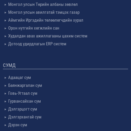
Монгол улсын Төрийн албаны зөвлөл
Монгол улсын авилгатай тэмцэх газар
Аймгийн Иргэдийн төлөөлөгчдийн хурал
Орон нутгийн хөгжлийн сан
Худалдан авах ажиллагааны цахим систем
Дотоод удирдлагын ERP систем
СУМД
Адаацаг сум
Баянжаргалан сум
Говь-Угтаал сум
Гурвансайхан сум
Дэлгэрцогт сум
Дэлгэрхангай сум
Дэрэн сум