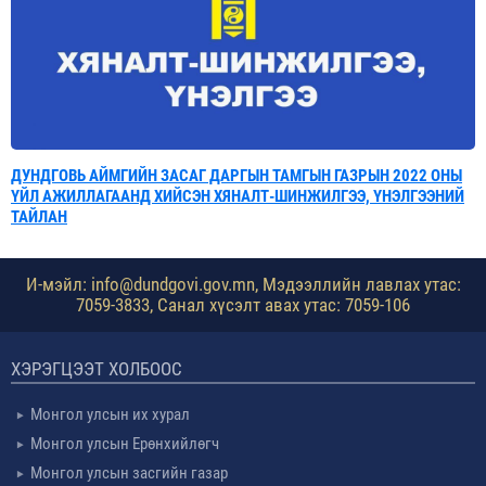
ДУНДГОВЬ АЙМГИЙН ЗАСАГ ДАРГЫН ТАМГЫН ГАЗРЫН 2022 ОНЫ
ҮЙЛ АЖИЛЛАГААНД ХИЙСЭН ХЯНАЛТ-ШИНЖИЛГЭЭ, ҮНЭЛГЭЭНИЙ
ТАЙЛАН
И-мэйл: info@dundgovi.gov.mn, Мэдээллийн лавлах утас:
7059-3833, Санал хүсэлт авах утас: 7059-106
ХЭРЭГЦЭЭТ ХОЛБООС
Монгол улсын их хурал
Монгол улсын Ерөнхийлөгч
Монгол улсын засгийн газар