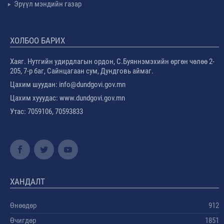
Эрүүл мэндийн газар
ХОЛБОО БАРИХ
Хаяг. Нутгийн удирдлагын ордон, С.Буяннэмэхийн өргөн чөлөө 2-
205, 7-р баг, Сайнцагаан сум, Дундговь аймаг.
Цахим шуудан: info@dundgovi.gov.mn
Цахим хууудас: www.dundgovi.gov.mn
Утас: 7059106, 70593833
ХАНДАЛТ
Өнөөдөр
912
Өчигдөр
1851