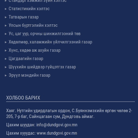
Стандарт хэмжил зүйн хэлтэс
Статистикийн хэлтэс
Татварын газар
Улсын бүртгэлийн хэлтэс
Ус, цаг уур, орчны шинжилгээний төв
Хөдөлмөр, халамжийн үйлчилгээний газар
Хүнс, хөдөө аж ахуйн газар
Цагдаагийн газар
Шүүхийн шийдвэр гүйцэтгэх газар
Эрүүл мэндийн газар
ХОЛБОО БАРИХ
Хаяг. Нутгийн удирдлагын ордон, С.Буяннэмэхийн өргөн чөлөө 2-
205, 7-р баг, Сайнцагаан сум, Дундговь аймаг.
Цахим шуудан: info@dundgovi.gov.mn
Цахим хууудас: www.dundgovi.gov.mn