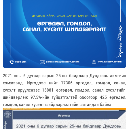
2021 оны 6 дугаар сарын 25-ны байдлаар Дундговь аймгийн
хэмжээнд: Иргэдээс нийт 17306 өргөдөл, гомдол, санал,
хүсэлт ирүүлснээс 16881 өргөдөл, гомдол, санал хүсэлтийг
шийдвэрлэж 97,5%-ийн гүйцэтгэлтэй одоогоор 425 өргөдөл,
гомдол, санал хүсэлт шийдвэрлэлтийн шатандаа байна.