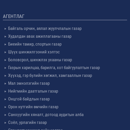
АГЕНТЛАГ
Байгаль орчин, аялал жуулчлалын газар
Худалдан авах ажиллагааны газар
Биеийн тамир, спортын газар
Шүүх шинжилгээний хэлтэс
Боловсрол, шинжлэх ухааны газар
Газрын харилцаа, барилга, хот байгуулалтын газар
Хүүхэд, гэр бүлийн хөгжил, хамгааллын газар
Мал эмнэлэгийн газар
Нийгмийн даатгалын газар
Онцгой байдлын газар
Орон нутгийн өмчийн газар
Санхүүгийн хяналт, дотоод аудитын алба
Соёл, урлагийн газар