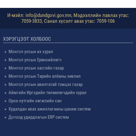
И-мэйл: info@dundgovi.gov.mn, Мэдээллийн лавлах утас:
7059-3833, Санал хүсэлт авах утас: 7059-106
ХЭРЭГЦЭЭТ ХОЛБООС
Монгол улсын их хурал
Монгол улсын Ерөнхийлөгч
Монгол улсын засгийн газар
Монгол улсын Төрийн албаны зөвлөл
Монгол улсын авилгатай тэмцэх газар
Аймгийн Иргэдийн төлөөлөгчдийн хурал
Орон нутгийн хөгжлийн сан
Худалдан авах ажиллагааны цахим систем
Дотоод удирдлагын ERP систем