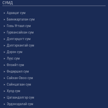
СУМД
Адаацаг сум
Баянжаргалан сум
Говь-Угтаал сум
Гурвансайхан сум
Дэлгэрцогт сум
Дэлгэрхангай сум
Дэрэн сум
Луус сум
Өлзийт сум
Өндөршил сум
Сайхан-Овоо сум
Сайнцагаан сум
Хулд сум
Цагаандэлгэр сум
Эрдэнэдалай сум