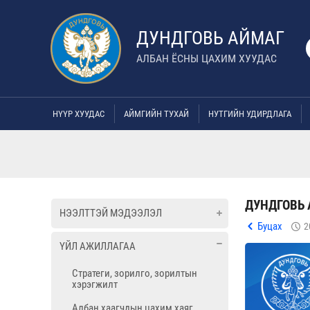
ДУНДГОВЬ АЙМАГ
АЛБАН ЁСНЫ ЦАХИМ ХУУДАС
НҮҮР ХУУДАС
АЙМГИЙН ТУХАЙ
НУТГИЙН УДИРДЛАГА
ДУНДГОВЬ 
НЭЭЛТТЭЙ МЭДЭЭЛЭЛ
Буцах
2
ҮЙЛ АЖИЛЛАГАА
Стратеги, зорилго, зорилтын
хэрэгжилт
Албан хаагчдын цахим хаяг,