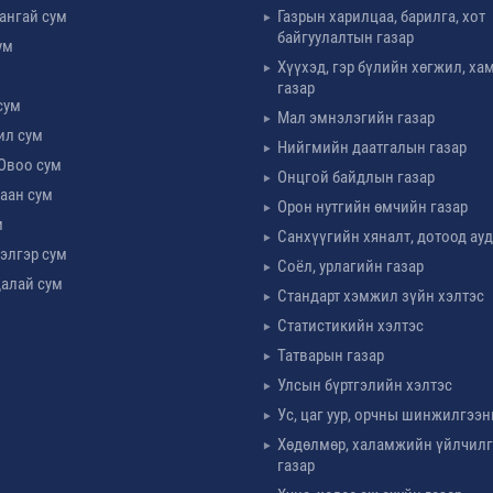
ангай сум
Газрын харилцаа, барилга, хот
байгуулалтын газар
ум
Хүүхэд, гэр бүлийн хөгжил, х
м
газар
сум
Мал эмнэлэгийн газар
ил сум
Нийгмийн даатгалын газар
Овоо сум
Онцгой байдлын газар
аан сум
Орон нутгийн өмчийн газар
м
Санхүүгийн хяналт, дотоод ау
элгэр сум
Соёл, урлагийн газар
алай сум
Стандарт хэмжил зүйн хэлтэс
Статистикийн хэлтэс
Татварын газар
Улсын бүртгэлийн хэлтэс
Ус, цаг уур, орчны шинжилгээн
Хөдөлмөр, халамжийн үйлчил
газар