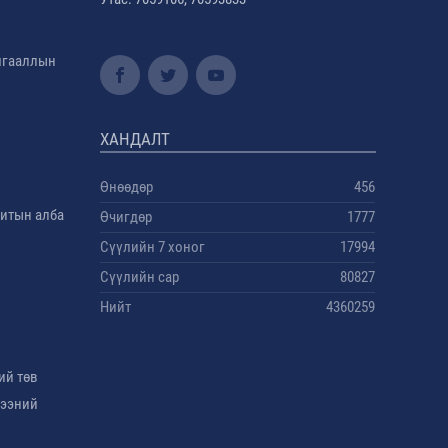
амгааллын
ХАНДАЛТ
Өнөөдөр
456
дитын алба
Өчигдөр
1777
Сүүлийн 7 хоног
17994
Сүүлийн сар
80827
Нийт
4360259
ий төв
гээний