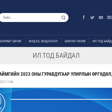
БАРИМТ БИЧИГ
МЭДЭЭ, МЭДЭЭЛЭЛ
ШИЛЭН ТӨСӨВ
ИЛ ТОД БАЙД
ИЛ ТОД БАЙДАЛ
АЙМГИЙН 2023 ОНЫ ГУРАВДУГААР УЛИРЛЫН ӨРГӨДӨЛ
023-11-06