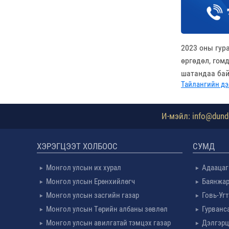
2023 оны гур
өргөдөл, гом
шатандаа ба
Тайлангийн дэ
И-мэйл: info@dundg
ХЭРЭГЦЭЭТ ХОЛБООС
СУМД
Монгол улсын их хурал
Адаацаг
Монгол улсын Ерөнхийлөгч
Баянжар
Монгол улсын засгийн газар
Говь-Уг
Монгол улсын Төрийн албаны зөвлөл
Гурванс
Монгол улсын авилгатай тэмцэх газар
Дэлгэрц