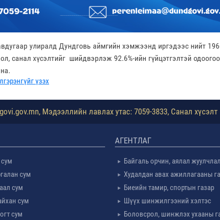
авдугаар улиралд Дундговь аймгийн хэмжээнд иргэдээс нийт 1960 
дол, санал хүсэлтийг шийдвэрлэж 92.6%-ийн гүйцэтгэлтэй одоогоо
йна.
лгэрэнгүйг үзэх
ovi.gov.mn, Мэдээллийн лавлах утас: 7059-3833, Санал хүсэлт 
АГЕНТЛАГ
 сум
Байгаль орчин, аялал жуулчла
галан сум
Худалдан авах ажиллагааны г
таал сум
Биеийн тамир, спортын газар
айхан сум
Шүүх шинжилгээний хэлтэс
огт сум
Боловсрол, шинжлэх ухааны г