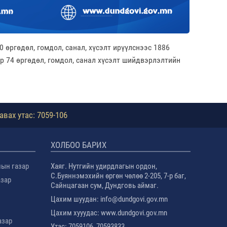
өргөдөл, гомдол, санал, хүсэлт ирүүлснээс 1886
р 74 өргөдөл, гомдол, санал хүсэлт шийдвэрлэлтийн
авах утас: 7059-106
ХОЛБОО БАРИХ
лын газар
Хаяг. Нутгийн удирдлагын ордон,
С.Буяннэмэхийн өргөн чөлөө 2-205, 7-р баг,
азар
Сайнцагаан сум, Дундговь аймаг.
Цахим шуудан: info@dundgovi.gov.mn
Цахим хууудас: www.dundgovi.gov.mn
азар
Утас: 7059106, 70593833