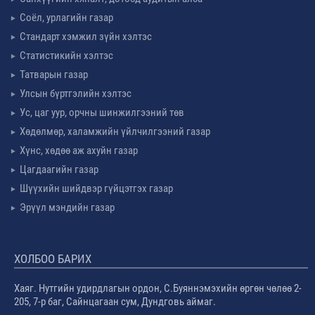
Соёл, урлагийн газар
Стандарт хэмжил зүйн хэлтэс
Статистикийн хэлтэс
Татварын газар
Улсын бүртгэлийн хэлтэс
Ус, цаг уур, орчны шинжилгээний төв
Хөдөлмөр, халамжийн үйлчилгээний газар
Хүнс, хөдөө аж ахуйн газар
Цагдаагийн газар
Шүүхийн шийдвэр гүйцэтгэх газар
Эрүүл мэндийн газар
ХОЛБОО БАРИХ
Хаяг. Нутгийн удирдлагын ордон, С.Буяннэмэхийн өргөн чөлөө 2-
205, 7-р баг, Сайнцагаан сум, Дундговь аймаг.