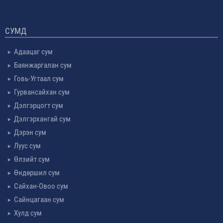
СУМД
Адаацаг сум
Баянжаргалан сум
Говь-Угтаал сум
Гурвансайхан сум
Дэлгэрцогт сум
Дэлгэрхангай сум
Дэрэн сум
Луус сум
Өлзийт сум
Өндөршил сум
Сайхан-Овоо сум
Сайнцагаан сум
Хулд сум