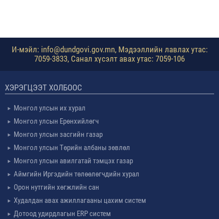
И-мэйл: info@dundgovi.gov.mn, Мэдээллийн лавлах утас:
7059-3833, Санал хүсэлт авах утас: 7059-106
ХЭРЭГЦЭЭТ ХОЛБООС
Монгол улсын их хурал
Монгол улсын Ерөнхийлөгч
Монгол улсын засгийн газар
Монгол улсын Төрийн албаны зөвлөл
Монгол улсын авилгатай тэмцэх газар
Аймгийн Иргэдийн төлөөлөгчдийн хурал
Орон нутгийн хөгжлийн сан
Худалдан авах ажиллагааны цахим систем
Дотоод удирдлагын ERP систем