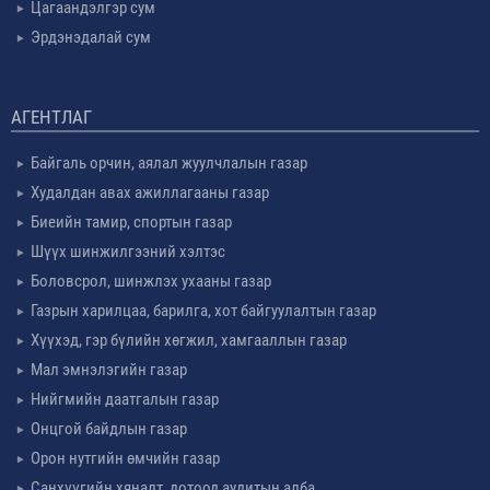
Цагаандэлгэр сум
Эрдэнэдалай сум
АГЕНТЛАГ
Байгаль орчин, аялал жуулчлалын газар
Худалдан авах ажиллагааны газар
Биеийн тамир, спортын газар
Шүүх шинжилгээний хэлтэс
Боловсрол, шинжлэх ухааны газар
Газрын харилцаа, барилга, хот байгуулалтын газар
Хүүхэд, гэр бүлийн хөгжил, хамгааллын газар
Мал эмнэлэгийн газар
Нийгмийн даатгалын газар
Онцгой байдлын газар
Орон нутгийн өмчийн газар
Санхүүгийн хяналт, дотоод аудитын алба