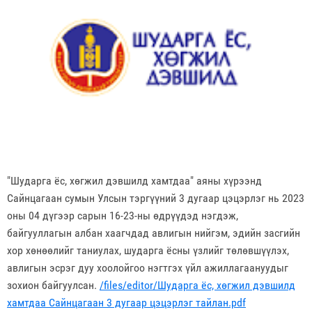
"Шударга ёс, хөгжил дэвшилд хамтдаа" аяны хүрээнд
Сайнцагаан сумын Улсын тэргүүний 3 дугаар цэцэрлэг нь 2023
оны 04 дүгээр сарын 16-23-ны өдрүүдэд нэгдэж,
байгууллагын албан хаагчдад авлигын нийгэм, эдийн засгийн
хор хөнөөлийг таниулах, шударга ёсны үзлийг төлөвшүүлэх,
авлигын эсрэг дуу хоолойгоо нэгтгэх үйл ажиллагаануудыг
зохион байгуулсан.
/files/editor/Шударга ёс, хөгжил дэвшилд
хамтдаа Сайнцагаан 3 дугаар цэцэрлэг тайлан.pdf