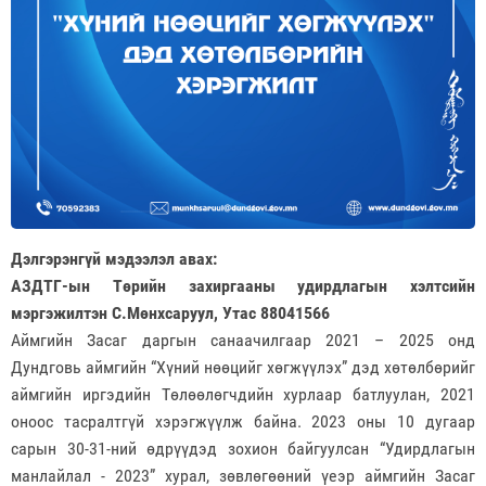
Дэлгэрэнгүй мэдээлэл авах:
АЗДТГ-ын Төрийн захиргааны удирдлагын хэлтсийн
мэргэжилтэн С.Мөнхсаруул, Утас 88041566
Аймгийн Засаг даргын санаачилгаар 2021 – 2025 онд
Дундговь аймгийн “Хүний нөөцийг хөгжүүлэх” дэд хөтөлбөрийг
аймгийн иргэдийн Төлөөлөгчдийн хурлаар батлуулан, 2021
оноос тасралтгүй хэрэгжүүлж байна. 2023 оны 10 дугаар
сарын 30-31-ний өдрүүдэд зохион байгуулсан “Удирдлагын
манлайлал - 2023” хурал, зөвлөгөөний үеэр аймгийн Засаг