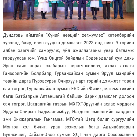
Дундговь аймгийн “Хүний нөөцийг хөгжүүлэх” хөтөлбөрийн
хүрээнд байр, орон сууцын дэмжлэгт 2023 онд нийт 9 төрийн
албан хаагчийг хамруулж, үйл ажиллагааны үеэр батламж
гардуулсан юм. Үүнд Онцгой байдлын Эрдэнэдалай сум дахь
Эрэн хайх аврах салбарын аврагч-жолооч, ахлах ахлагч
Ганзоригийн Болдбаяр, Гурвансайхан сумын Эрүүл мэндийн
төвийн дарга Пүрэвсүрэн Очирхүү нарт гэрийн дэмжлэг таван
сая төгрөг, Гурвансайхан сумын ЕБС-ийн Физик, математикийн
багш Батбаярын Алтаншагай байшин барих дэмжлэг долоон
сая төгрөг, Цагдаагийн газрын МХГХТЭрүүгийн ахлах мөрдөгч
Эрдэнэ-Очирын Бадмаанямбуу, Нэгдсэн эмнэлгийн хавдрын
эмч Энхжаргалын Гангамаа, МГС-тай Цэгц билиг сургуулийн
Монгол хэл бичиг, уран зохиолын багш Адъяабазарын
Буянхишиг, Сайхан-Овоо сумын ЗДТГ-ын дарга Сосоржавын