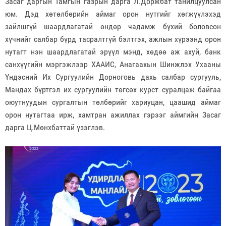
Засаг даргын Тамгын газрын дарга Л.Доржбат танилцуулсан
юм. Дэд хөтөлбөрийн аймаг орон нутгийг хөгжүүлэхэд
зайлшгүй шаардлагатай өндөр чадамж бүхий боловсон
хүчнийг салбар бүрд тасралтгүй бэлтгэх, ажлын хүрээнд орон
нутагт нэн шаардлагатай эрүүл мэнд, хөдөө аж ахуй, банк
санхүүгийн мэргэжлээр ХААИС, Анагаахын Шинжлэх Ухааны
Үндэсний Их Сургуулийн Дорноговь дахь салбар сургууль,
Мандах бүртгэл их сургуулийн төгсөх курст суралцаж байгаа
оюутнуудын сургалтын төлбөрийг хариуцан, цаашид аймаг
орон нутагтаа ирж, хамтран ажиллах гэрээг аймгийн Засаг
дарга Ц.Мөнхбаттай үзэглэв.