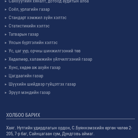
Санхүүгийн хяналт, дотоод аудитын алба
Соёл, урлагийн газар
Стандарт хэмжил зүйн хэлтэс
Статистикийн хэлтэс
Татварын газар
Улсын бүртгэлийн хэлтэс
Ус, цаг уур, орчны шинжилгээний төв
Хөдөлмөр, халамжийн үйлчилгээний газар
Хүнс, хөдөө аж ахуйн газар
Цагдаагийн газар
Шүүхийн шийдвэр гүйцэтгэх газар
Эрүүл мэндийн газар
ХОЛБОО БАРИХ
Хаяг. Нутгийн удирдлагын ордон, С.Буяннэмэхийн өргөн чөлөө 2-
205, 7-р баг, Сайнцагаан сум, Дундговь аймаг.