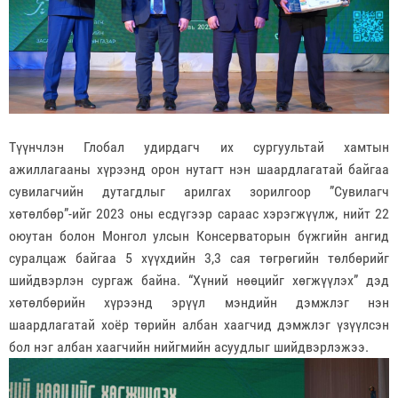
Түүнчлэн Глобал удирдагч их сургуультай хамтын
ажиллагааны хүрээнд орон нутагт нэн шаардлагатай байгаа
сувилагчийн дутагдлыг арилгах зорилгоор ”Сувилагч
хөтөлбөр”-ийг 2023 оны есдүгээр сараас хэрэгжүүлж, нийт 22
оюутан болон Монгол улсын Консерваторын бүжгийн ангид
суралцаж байгаа 5 хүүхдийн 3,3 сая төгрөгийн төлбөрийг
шийдвэрлэн сургаж байна. “Хүний нөөцийг хөгжүүлэх” дэд
хөтөлбөрийн хүрээнд эрүүл мэндийн дэмжлэг нэн
шаардлагатай хоёр төрийн албан хаагчид дэмжлэг үзүүлсэн
бол нэг албан хаагчийн нийгмийн асуудлыг шийдвэрлэжээ.