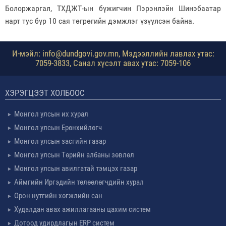
Болоржаргал, ТХДЖТ-ын бүжигчин Пэрэнлэйн Шинэбаатар
нарт тус бүр 10 сая төгрөгийн дэмжлэг үзүүлсэн байна.
И-мэйл: info@dundgovi.gov.mn, Мэдээллийн лавлах утас:
7059-3833, Санал хүсэлт авах утас: 7059-106
ХЭРЭГЦЭЭТ ХОЛБООС
Монгол улсын их хурал
Монгол улсын Ерөнхийлөгч
Монгол улсын засгийн газар
Монгол улсын Төрийн албаны зөвлөл
Монгол улсын авилгатай тэмцэх газар
Аймгийн Иргэдийн төлөөлөгчдийн хурал
Орон нутгийн хөгжлийн сан
Худалдан авах ажиллагааны цахим систем
Дотоод удирдлагын ERP систем