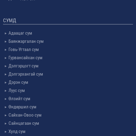
СУМД
Адаацаг сум
Баянжаргалан сум
Говь-Угтаал сум
Гурвансайхан сум
Дэлгэрцогт сум
Дэлгэрхангай сум
Дэрэн сум
Луус сум
Өлзийт сум
Өндөршил сум
Сайхан-Овоо сум
Сайнцагаан сум
Хулд сум