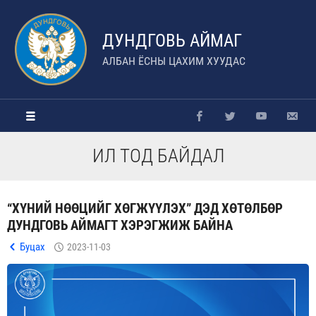
ДУНДГОВЬ АЙМАГ
АЛБАН ЁСНЫ ЦАХИМ ХУУДАС
ИЛ ТОД БАЙДАЛ
“ХҮНИЙ НӨӨЦИЙГ ХӨГЖҮҮЛЭХ” ДЭД ХӨТӨЛБӨР
ДУНДГОВЬ АЙМАГТ ХЭРЭГЖИЖ БАЙНА
Буцах
2023-11-03