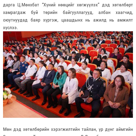
дарга Ц.Мөнхбат “Хүний нөөцийг хөгжүүлэх” дэд хөтөлбөрт
хамрагдаж буй төрийн байгууллагууд, албан хаагчид,
оюутнуудад баяр хүргэж, цаашдынх нь ажилд нь амжилт
хүслээ.
Мөн дэд хөтөлбөрийн хэрэгжилтийн тайлан, үр дүнг аймгийн