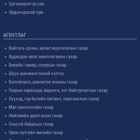
Цагаандэлгэр сум
Эрдэнэдалай сум
АГЕНТЛАГ
Байгаль орчин, аялал жуулчлалын газар
Худалдан авах ажиллагааны газар
Биеийн тамир, спортын газар
Шүүх шинжилгээний хэлтэс
Боловсрол, шинжлэх ухааны газар
Газрын харилцаа, барилга, хот байгуулалтын газар
Хүүхэд, гэр бүлийн хөгжил, хамгааллын газар
Мал эмнэлэгийн газар
Нийгмийн даатгалын газар
Онцгой байдлын газар
Орон нутгийн өмчийн газар