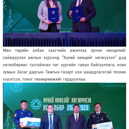
Мөн төрийн албан хаагчийн ажиллах орчин нөхцөлийг
сайжруулах ажлын хүрээнд “Хүний нөөцийг хөгжүүлэх” дэд
хөтөлбөрөөс тусгайлсан чиг үүргийн таван байгууллага, есөн
сумын Засаг даргын Тамгын газарт нэн шаардлагатай техник
хэрэгсэл, тоног төхөөрөмжийг гардууллаа.